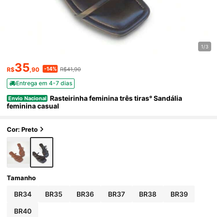
1/3
35
-14%
R$
,90
R$41,90
Entrega em 4-7 dias
Rasteirinha feminina três tiras° Sandália
Envio Nacional
feminina casual
Cor: Preto
Tamanho
BR34
BR35
BR36
BR37
BR38
BR39
BR40