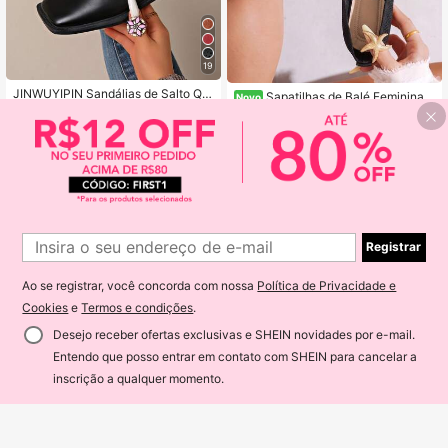
19
JINWUYIPIN Sandálias de Salto Qu
Sapatilhas de Balé Femininas
Novo
adrado Elásticas para Mulheres - S
100+ vendido
Macias com Renda e Paetês, Corte
89
apatos Planos de Verão com Bico F
R$
,68
-8%
Raso, Laço, Malha Respirável, Estil
102
R$
,11
-8%
echado, Cabedal de Couro PU com
o Fada, Versáteis para o Dia a Dia
Glitter, Sola de Borracha Confortáv
el e Tira no Tornozelo - Uso Casual
e Formal, Uso Diário, Design Antider
rapante Fashionable e Durável
Registrar
Ao se registrar, você concorda com nossa
Política de Privacidade e
Cookies
e
Termos e condições
.
Desejo receber ofertas exclusivas e SHEIN novidades por e-mail.
Entendo que posso entrar em contato com SHEIN para cancelar a
ADICIONAR AO CARRINHO
14% OFF!
inscrição a qualquer momento.
Lini Calcados
Sapatilha Feminina Boneca Tela Va
zada Moda Confortavel 5701
79
R$
,99
-33%
Sapatilha Feminina Bico Fino Moda