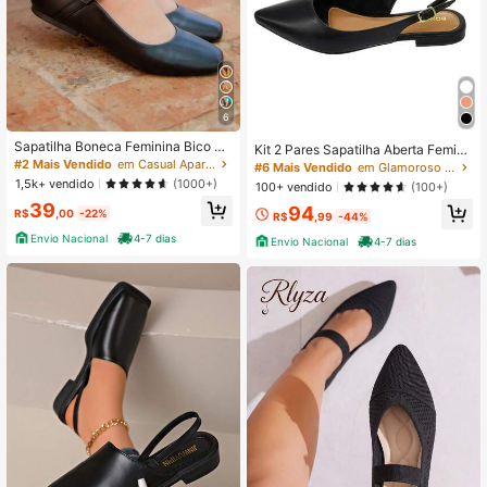
6
Sapatilha Boneca Feminina Bico Qu
Kit 2 Pares Sapatilha Aberta Femini
adrado Sapato Feminino Mary Jane
#2 Mais Vendido
em Casual Apartamentos Femininos
na Bico Fino Slingback Sapato Rast
#6 Mais Vendido
em Glamoroso Apartamentos Femininos
,tenis feminino
eira Confort Novo Clássica Lisa Ca
1,5k+ vendido
(1000+)
100+ vendido
(100+)
sual
39
94
R$
,00
-22%
R$
,99
-44%
Envio Nacional
4-7 dias
Envio Nacional
4-7 dias