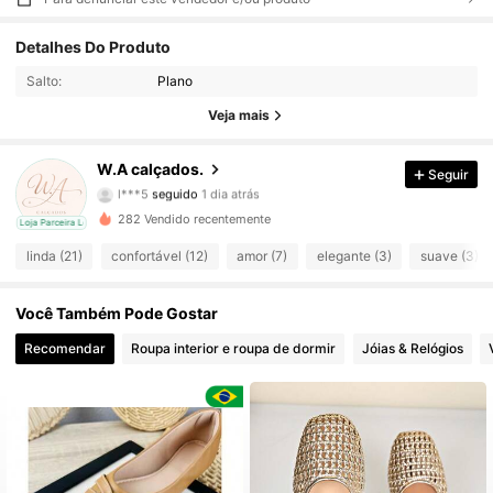
Detalhes Do Produto
29 Seguidores
4,90
Salto:
Plano
29 Seguidores
4,90
Veja mais
29 Seguidores
4,90
W.A calçados.
Seguir
l***5
seguido
1 dia atrás
29 Seguidores
4,90
282 Vendido recentemente
cal
Loja Parceira Local
linda (21)
confortável (12)
amor (7)
elegante (3)
suave (3)
29 Seguidores
4,90
Você Também Pode Gostar
29 Seguidores
4,90
Recomendar
Roupa interior e roupa de dormir
Jóias & Relógios
29 Seguidores
4,90
29 Seguidores
4,90
29 Seguidores
4,90