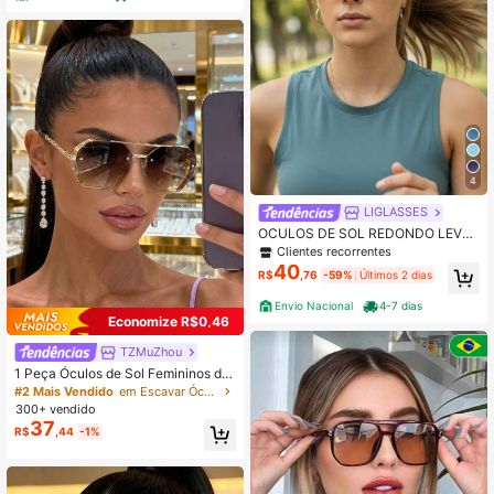
4
LIGLASSES
OCULOS DE SOL REDONDO LEVE
UNISSEX ESPORTE
Clientes recorrentes
40
R$
,76
-59%
Últimos 2 dias
Envio Nacional
4-7 dias
Economize R$0,46
TZMuZhou
1 Peça Óculos de Sol Femininos de
Metal com Ponte Dupla Estilo Aviad
#2 Mais Vendido
em Escavar Óculos Femininos e Acessórios para Ócul
or Clássico, Perna com Corrente, M
300+ vendido
oda Retrô Punk Geométrica Boêmia
37
R$
,44
-1%
Y2K, Óculos de Rua Neutros, Adequ
ado para Viagem, Encontros, Direçã
o, Praia