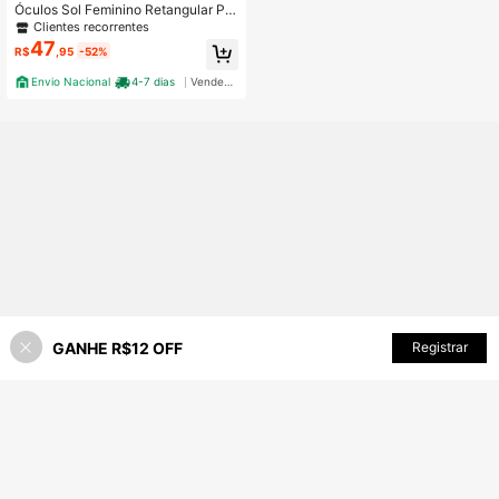
Óculos Sol Feminino Retangular Pre
to Metal Moderno Minimalista Dia a
Clientes recorrentes
Dia UV400
47
R$
,95
-52%
Envio Nacional
4-7 dias
Vendedor Indicado
GANHE R$12 OFF
ADICIONAR AO CARRINHO
Registrar
42% OFF!