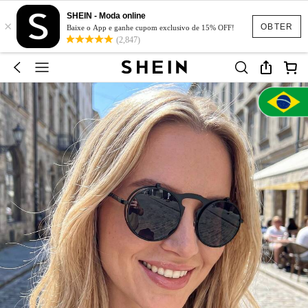
SHEIN - Moda online
×
OBTER
Baixe o App e ganhe cupom exclusivo de 15% OFF!
(2,847)