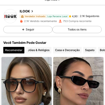
2.1K Seguidores
4,90
ILOOK
2.1K Seguidores
4,90
Vendedor Indicado
Loja Parceira Local
2.1K Vendido recentemente
753 Compra recorrente
Seguir
Todos os itens
2.1K Seguidores
4,90
Você Também Pode Gostar
2.1K Seguidores
4,90
Recomendar
Jóias & Relógios
Casa e Decoração
Sapato
Bol
2.1K Seguidores
4,90
2.1K Seguidores
4,90
2.1K Seguidores
4,90