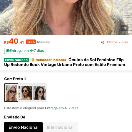
1/8
40
-42%
Últimos 2 dias
R$
,41
R$69,90
Entrega em 4-7 dias
Óculos de Sol Feminino Flip
Envio Nacional
Vendedor Indicado
Up Redondo Ilook Vintage Urbano Preto com Estilo Premium
Cor: Preto
Este item é elegível para
Entrega em 4-7 dias
Enviado De
Envio Nacional
Internacional