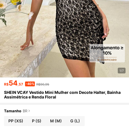
1/7
54
-40%
R$
,57
R$90,95
SHEIN VCAY Vestido Mini Mulher com Decote Halter, Bainha
Assimétrica e Renda Floral
Tamanho
BR
PP
(XS)
P
(S)
M
(M)
G
(L)