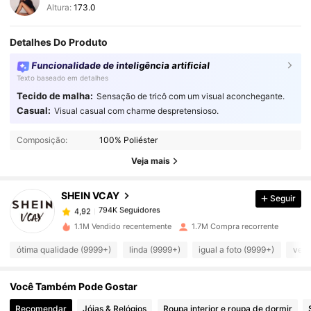
Altura:
173.0
Detalhes Do Produto
Funcionalidade de inteligência artificial
Texto baseado em detalhes
Tecido de malha:
Sensação de tricô com um visual aconchegante.
Casual:
Visual casual com charme despretensioso.
794K Seguidores
4,92
Composição:
100% Poliéster
Veja mais
794K Seguidores
4,92
SHEIN VCAY
Seguir
794K Seguidores
4,92
1.1M Vendido recentemente
1.7M Compra recorrente
ótima qualidade (9999+)
linda (9999+)
igual a foto (9999+)
vest
794K Seguidores
4,92
Você Também Pode Gostar
794K Seguidores
4,92
Recomendar
Jóias & Relógios
Roupa interior e roupa de dormir