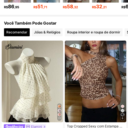
86
51
58
32
R$
,95
R$
,71
R$
,32
R$
,21
R$
2.6M Seguidores
4,87
Você Também Pode Gostar
2.6M Seguidores
4,87
Recomendar
Jóias & Relógios
Roupa interior e roupa de dormir
2.6M Seguidores
4,87
2.6M Seguidores
4,87
2.6M Seguidores
4,87
22
6
Top Cropped Sexy com Estampa de
Elamini