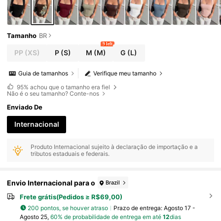
Tamanho
BR
9 left
PP
(XS)
P
(S)
M
(M)
G
(L)
Guia de tamanhos
Verifique meu tamanho
95%
achou que o tamanho era fiel
Não é o seu tamanho? Conte-nos
Enviado De
Internacional
Produto Internacional sujeito à declaração de importação e a
tributos estaduais e federais.
Envio Internacional para o
Brazil
Frete grátis(Pedidos ≥ R$69,00)
200 pontos, se houver atraso
Prazo de entrega:
Agosto 17 -
Agosto 25,
60% de probabilidade de entrega em até
12
dias