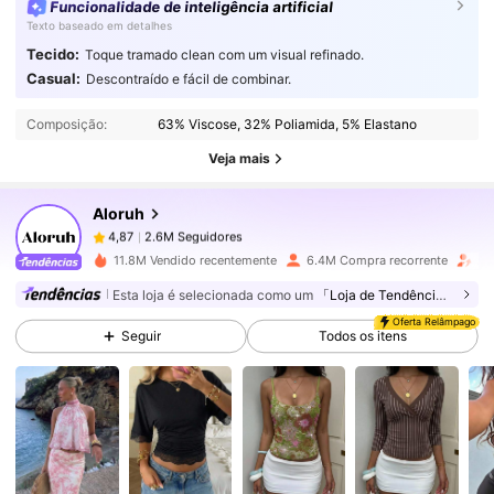
Funcionalidade de inteligência artificial
Texto baseado em detalhes
Tecido:
Toque tramado clean com um visual refinado.
Casual:
Descontraído e fácil de combinar.
2.6M Seguidores
4,87
Composição:
63% Viscose, 32% Poliamida, 5% Elastano
Veja mais
2.6M Seguidores
4,87
Aloruh
2.6M Seguidores
4,87
r***a
pago
23 horas atrás
11.8M Vendido recentemente
6.4M Compra recorrente
Au
Esta loja é selecionada como um
「Loja de Tendências」
2.6M Seguidores
4,87
Oferta Relâmpago
Seguir
Todos os itens
2.6M Seguidores
4,87
2.6M Seguidores
4,87