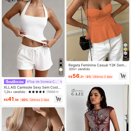
19
Regata Feminina Casual Y2K Sem
Mangas com Babado e Amarração
300+ vendido
Frontal, Ajuste Slim, Elegante Minim
5
56
R$
,21
-3%
Últimos 2 dias
alista Francês, Cropped, Adequada
para Férias, Escritório e Passeios, P
#Top de Soneca Cami Suave
rimavera Verão Outono
XLLAIS Camisole Sexy Sem Costa
s, Regata Casual Slim Fit de Verão c
1,2k+ vendido
(1000+)
om Decote Quadrado Elástico e Fas
41
hionable para Mulheres na Cor Bran
R$
,56
-20%
Últimos 2 dias
ca