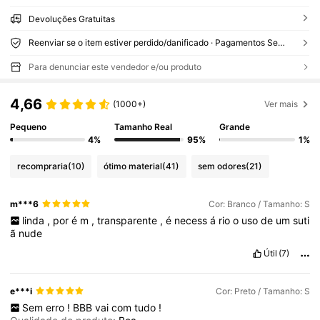
Devoluções Gratuitas
Reenviar se o item estiver perdido/danificado · Pagamentos Seguros · Proteção de privacidade
Para denunciar este vendedor e/ou produto
4,66
(1000+)
Ver mais
Pequeno
Tamanho Real
Grande
4%
95%
1%
recompraria
(10)
ótimo material
(41)
sem odores
(21)
m***6
Cor: Branco / Tamanho: S
linda
,
por
é
m
,
transparente
,
é
necess
á
rio
o
uso
de
um
suti
ã
nude
Útil
(7)
e***i
Cor: Preto / Tamanho: S
Sem
erro
!
BBB
vai
com
tudo
!