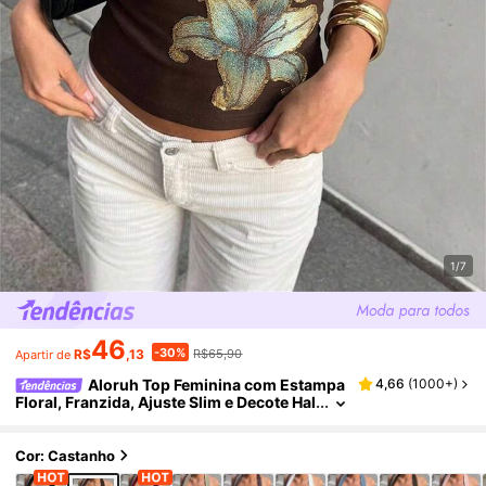
1/7
46
-30%
R$
,13
R$65,90
Apartir de
Aloruh Top Feminina com Estampa
4,66
(
1000+
)
Floral, Franzida, Ajuste Slim e Decote Hal
ter, Versátil para Encontros e Passeios
Cor: Castanho