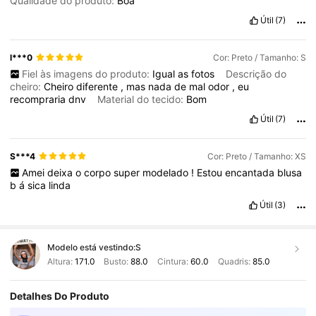
Qualidade do produto:
Boa
Útil
(7)
l***0
Cor: Preto / Tamanho: S
Fiel às imagens do produto:
Igual
as
fotos
Descrição do
cheiro:
Cheiro
diferente
,
mas
nada
de
mal
odor
,
eu
recompraria
dnv
Material do tecido:
Bom
Útil
(7)
S***4
Cor: Preto / Tamanho: XS
Amei
deixa
o
corpo
super
modelado
!
Estou
encantada
blusa
b
á
sica
linda
Útil
(3)
Modelo está vestindo:
S
Altura:
171.0
Busto:
88.0
Cintura:
60.0
Quadris:
85.0
Detalhes Do Produto