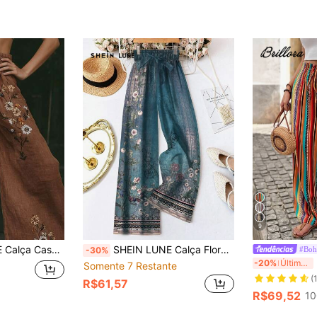
9
a com Cordão e Estampa Floral Tipo Linho
SHEIN LUNE Calça Floral com Amarração na Cintura Feminina, Adequada para Primavera e Verão
#Boh
-30%
B
-20%
Últimos 3 dias
Somente 7 Restante
(
R$61,57
R$69,52
10