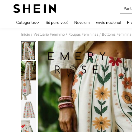
Pant
Use up 
Categorias
Só para você
Novo em
Envio nacional
Pr
Início
Vestuário Feminino
Roupas Femininas
Bottoms Feminina
/
/
/