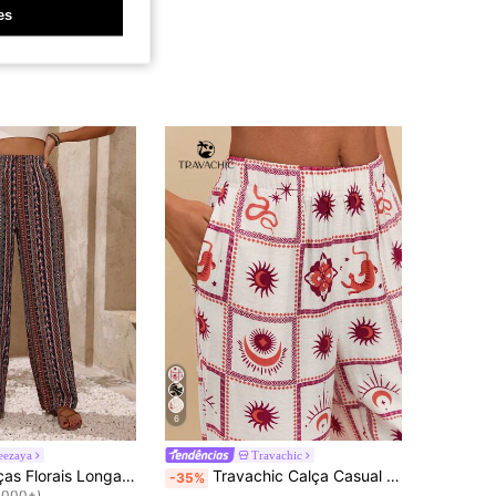
es
6
eezaya
Travachic
em Cintura de saco de papel Calças Femininas
do
Breezaya Calças Florais Longas Femininas Com Cintura Elástica
Travachic Calça Casual Versátil de Perna Larga com Estampa Completa para Uso Diário
-35%
1000+)