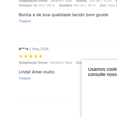
Adaptação Geral: Tamanho Real, Altura: 135 cm / 53 in, Peso: 50 kg /
Adaptação Geral:
Tamanho Real
Altura:
135 cm / 53 in
Cintura:
66 cm / 26 in
Quadris:
90 cm / 35 in
Cor:
Azul 
Bonita e de boa qualidade tecido bom gostei
Traduzir
d***a
2 May,2026
Adaptação Geral: Tamanho Real, Cor: Azul Marinho, Tamanho: S
Adaptação Geral:
Tamanho Real
Cor:
Azul Marinho
Tam
Usamos cookie
Linda! Amei muito.
consulte nos
Traduzir
Ver Mais Ava