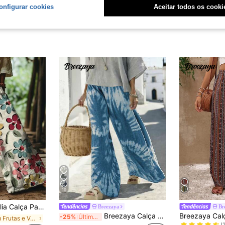
onfigurar cookies
Aceitar todos os cooki
10
a Estilo Boêmio com Estampa Floral em Aquarela, Férias
Breezaya
Br
#7 Mais Vendi
Breezaya Calça Casual Feminina Pantalona Larga com Efeito Tie-Dye
-25%
Últimos 3 dias
em Frutas e Vegetais Calças Femininas
(