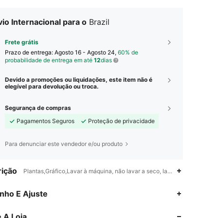
io Internacional para o
Brazil
Frete grátis
Prazo de entrega:
Agosto 16 - Agosto 24,
60% de
probabilidade de entrega em até
12
dias
Devido a promoções ou liquidações, este item não é
elegível para devolução ou troca.
Segurança de compras
Pagamentos Seguros
Proteção de privacidade
Para denunciar este vendedor e/ou produto
ição
Plantas,Gráfico,Lavar à máquina, não lavar a seco, lavar com detergen
4,86
17K
1.8M
nho E Ajuste
 A Loja
4,86
17K
1.8M