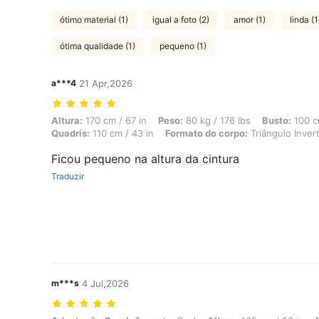
ótimo material (1)
igual a foto (2)
amor (1)
linda (1
ótima qualidade (1)
pequeno (1)
a***4
21 Apr,2026
Altura: 170 cm / 67 in, Peso: 80 kg / 176 lbs, Busto: 100 cm / 39 in,
Altura:
170 cm / 67 in
Peso:
80 kg / 176 lbs
Busto:
100 c
Quadris:
110 cm / 43 in
Formato do corpo:
Triângulo Inver
Ficou pequeno na altura da cintura
Traduzir
m***s
4 Jul,2026