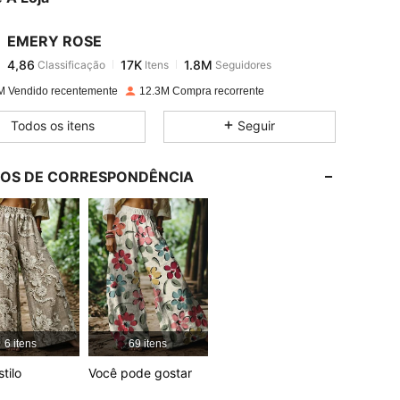
EMERY ROSE
4,86
17K
1.8M
Classificação
Itens
Seguidores
n***h
pago
1 dia atrás
M Vendido recentemente
12.3M Compra recorrente
4,86
17K
1.8M
Todos os itens
Seguir
tido, Cor: Multicolorido, Tamanho: XL
4,86
17K
1.8M
LOS DE CORRESPONDÊNCIA
4,86
17K
1.8M
4,86
17K
1.8M
4,86
17K
1.8M
6 itens
69 itens
4,86
17K
1.8M
tilo
Você pode gostar