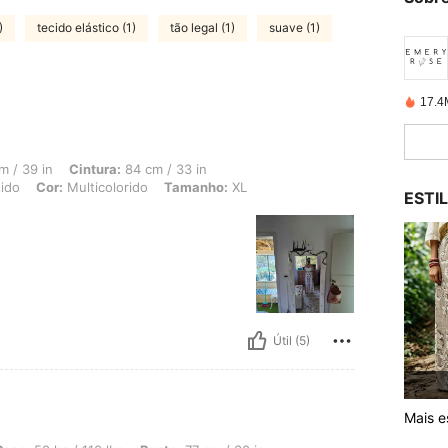
)
tecido elástico (1)
tão legal (1)
suave (1)
17.4
 Cintura: 84 cm / 33 in, Quadris: 110 cm / 43 in, Formato do corpo: Triângulo Inver
m / 39 in
Cintura:
84 cm / 33 in
tido
Cor:
Multicolorido
Tamanho:
XL
ESTI
Útil (5)
Mais es