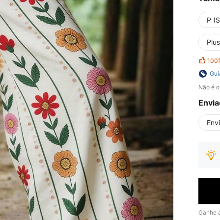
P (S
Plus
100
Gui
Não é o
Envia
Env
Ganhe 