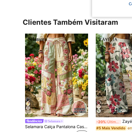
C
Clientes Também Visitaram
22
Zayélia Calça Pantalon
Selamara
-20%
Últimos 3 dias
Selamara Calça Pantalona Casual Feminina com Estampa Floral
#5 Mais Vendido