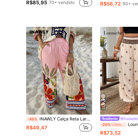
R$85,95
70+ vendido
R$56,72
90+ ve
13
INAWLY Calça Reta Larga Solta com Estampa de Árvore de Palma para Férias Tropicais Feminina
Louniche
-45%
Louniche Calça Lanterna de Cintura Elásti
-20%
Últimos 3 dias
R$49,47
R$73,52