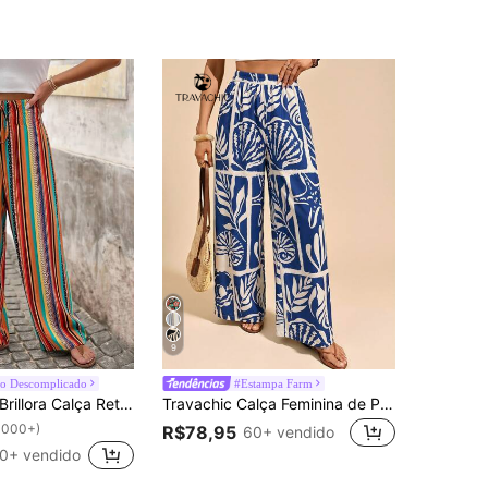
9
o Descomplicado
#Estampa Farm
rillora Calça Reta de Perna Reta com Estampa Listrada e Nó na Cintura, Ideal para Praia de Verão
Travachic Calça Feminina de Perna Larga e Solta com Cintura Elástica e Estampa Tropical, Adequada para Primavera, Verão e Outono
1000+)
R$78,95
60+ vendido
0+ vendido