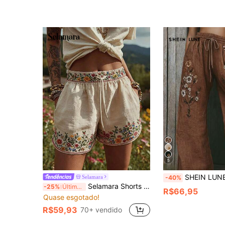
5
SHEIN LUNE Calça Casual Feminina com Cintur
Selamara
-40%
Selamara Shorts Casuais Femininos com Estampa Floral
-25%
Últimos 3 dias
R$66,95
Quase esgotado!
R$59,93
70+ vendido