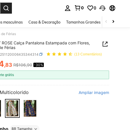
0
0
ar. Press Enter to select.
s masculinas
Casa & Decoração
Tamanhos Grandes
Joias e acessó
 de Férias
 ROSE Calça Pantalona Estampada com Flores,
de Férias
z251120006435344314
(13 Comentários)
4
,83
R$106,90
-30%
ICE AND AVAILABILITY
ete grátis
Multicolorido
Ampliar imagem
nho
BR Tamanho