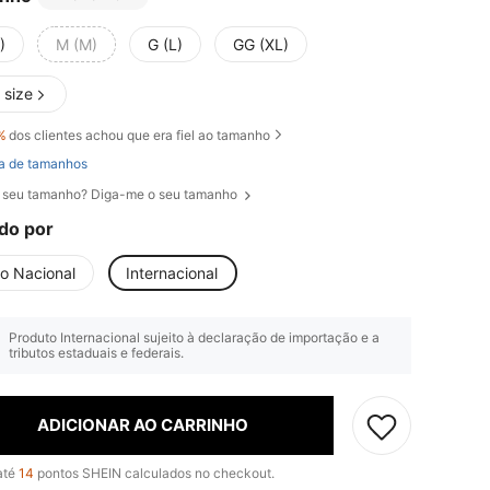
)
M (M)
G (L)
GG (XL)
 size
%
dos clientes achou que era fiel ao tamanho
a de tamanhos
 seu tamanho? Diga-me o seu tamanho
do por
io Nacional
Internacional
Produto Internacional sujeito à declaração de importação e a
tributos estaduais e federais.
ADICIONAR AO CARRINHO
até
14
pontos SHEIN calculados no checkout.