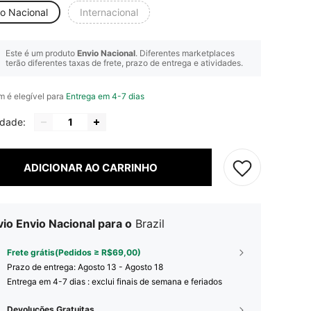
io Nacional
Internacional
Este é um produto
Envio Nacional
. Diferentes marketplaces
terão diferentes taxas de frete, prazo de entrega e atividades.
em é elegível para
Entrega em 4-7 dias
idade:
ADICIONAR AO CARRINHO
io Envio Nacional para o
Brazil
Frete grátis(Pedidos ≥ R$69,00)
Prazo de entrega:
Agosto 13 - Agosto 18
Entrega em 4-7 dias : exclui finais de semana e feriados
Devoluções Gratuitas