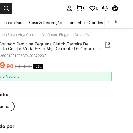
0
0
ar. Press Enter to select.
s masculinas
Casa & Decoração
Tamanhos Grandes
Joias e acessó
Moda Festa Alça Corrente De Ombro Elegante Couro PU
Dourado Feminina Pequena Clutch Carteira De
rta Celular Moda Festa Alça Corrente De Ombro
te Couro PU
g260218212753742087929
9
,90
R$79,90
-38%
ICE AND AVAILABILITY
vio Nacional
nho
ueno
do por