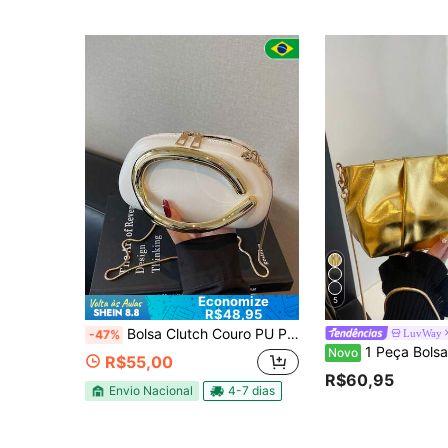
Economize
5
R$48,95
Bolsa Clutch Couro PU Premium Casual Chique | Bolsa de Ombro Feminina 2026 Moda Coreana Y2K Minimalista | Presente Dia dos Namorados Elegante Versátil Luxo Acessível Estilo
LuvWay
-47%
1 Peça Bolsa Envelope de PU com Fechamento de Aba Acolchoada em Cor Sólida, Clutch de Festa de Cor Brilhante na Moda, Bolsa de Ombro com Corrente 
Novo
R$55,00
R$60,95
Envio Nacional
4-7 dias