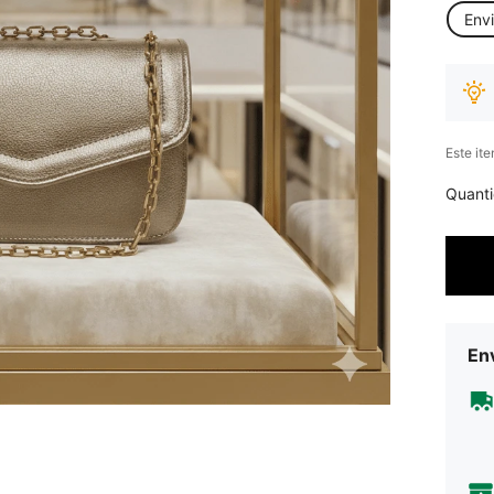
Env
Este it
Quant
Env