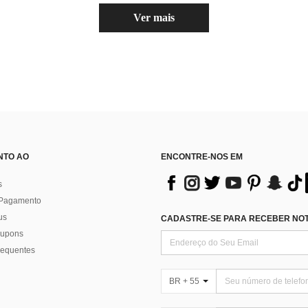
Ver mais
NTO AO
ENCONTRE-NOS EM
s
 Pagamento
us
CADASTRE-SE PARA RECEBER NOTÍ
 cupons
requentes
BR + 55