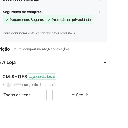
Segurança de compras
Pagamentos Seguros
Proteção de privacidade
Para denunciar este vendedor e/ou produto
ição
Multi-compartimento,Não lavar,Íma
4,78
60
72
 A Loja
4,78
60
72
4,78
60
72
CM.SHOES
Loja Parceira Local
e***a
seguido
1 dia atrás
4,78
60
72
Todos os itens
Seguir
4,78
60
72
4,78
60
72
4,78
60
72