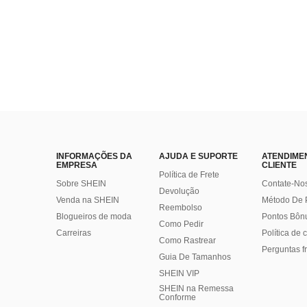
INFORMAÇÕES DA
AJUDA E SUPORTE
ATENDIME
EMPRESA
CLIENTE
Política de Frete
Sobre SHEIN
Contate-No
Devolução
Venda na SHEIN
Método De
Reembolso
Blogueiros de moda
Pontos Bôn
Como Pedir
Carreiras
Política de
Como Rastrear
Perguntas f
Guia De Tamanhos
SHEIN VIP
SHEIN na Remessa
Conforme