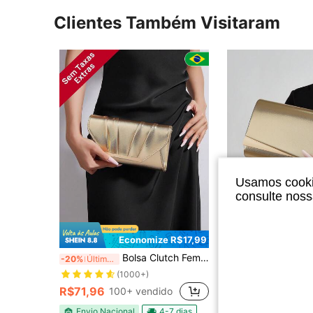
Clientes Também Visitaram
Usamos cookie
consulte nos
E
Economize R$17,99
Bolsa Clutch Feminina Dourada de Festa de Couro Texturizado Luxo com Alça de Corrente Brilhante para Casamento Formatura Baile Jantar Elegante Mini Bag de Mão Chic
#Glamour de
-20%
Últimos 3 dias
Clutch Envelope Luxuosa Brilhante, Material de Couro PU com Textura Cruzada Fina e Ferragens Douradas, com Corrente de Metal, 
-25%
Últimos 3 dias
(1000+)
(100+)
R$71,96
100+ vendido
R$72,71
50+ ve
Envio Nacional
4-7 dias