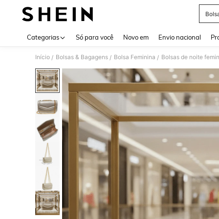
Bols
Use up 
Categorias
Só para você
Novo em
Envio nacional
Pr
Início
Bolsas & Bagagens
Bolsa Feminina
Bolsas de noite femi
/
/
/