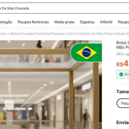
a De Mao Dourada
and down arrow keys to navigate search Buscas recentes and Pesquisar e Encontr
omoção
Roupas femininas
Moda praia
Sapatos
Infantil
Roupa
ninas
Bolsa Dourado Feminina Pequena Clutch Carteira De Mão Porta Celular 
/
Bolsa 
Mão Po
Elegan
SKU: s
4
R$
PR
En
Tama
Peq
Envia