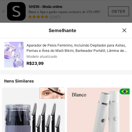
SHEIN - Moda online
×
OBTER
Baixe o App e ganhe cupom exclusivo de 15% OFF!
(2,847)
Semelhante
Aparador de Pelos Feminino, Incluindo Depilador para Axilas,
Pernas e Área do Maiô Bikini, Barbeador Portátil, Lâmina de
Segurança Manual Roxa, Lâmina de Segurança Manual
Modelo atualizado
Feminina para Remoção de Pelos da Área do Maiô Bikini/5
R$23,99
Camadas de Lâminas, Cabeça do Barbeador Roxa
Substituível com Lâmina de Aço Inoxidável, Presentes para
Meninas, Essenciais para Viagem, Adequado para Sair
Itens Similares