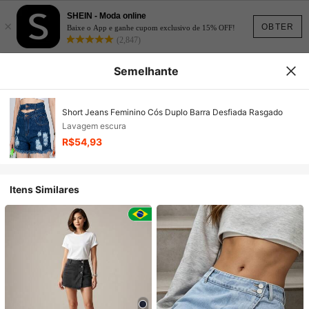
SHEIN - Moda online
×
OBTER
Baixe o App e ganhe cupom exclusivo de 15% OFF!
(2,847)
Semelhante
Short Jeans Feminino Cós Duplo Barra Desfiada Rasgado
Lavagem escura
R$54,93
Itens Similares