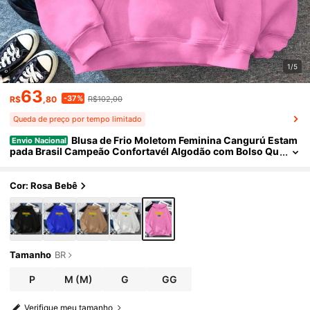
1/5
63
-37%
R$
,80
R$102,00
Queda de preço por tempo limitado
Blusa de Frio Moletom Feminina Cangurú Estam
Envio Nacional
pada Brasil Campeão Confortavél Algodão com Bolso Qu
entinha Copa do Mundo
Cor: Rosa Bebê
Tamanho
BR
P
M
(M)
G
GG
Verifique meu tamanho