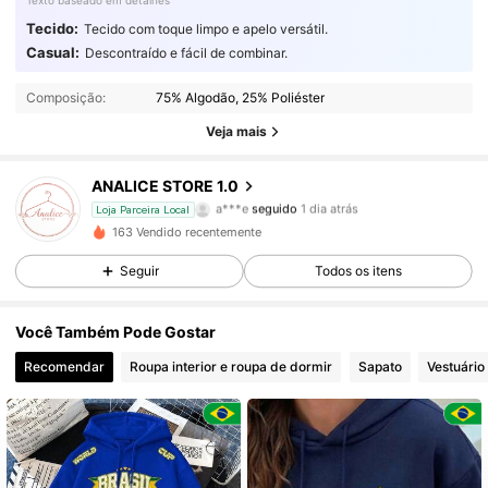
Texto baseado em detalhes
Tecido:
Tecido com toque limpo e apelo versátil.
Casual:
Descontraído e fácil de combinar.
121 Seguidores
4,70
Composição:
75% Algodão, 25% Poliéster
121 Seguidores
4,70
Veja mais
121 Seguidores
4,70
ANALICE STORE 1.0
a***e
seguido
1 dia atrás
Loja Parceira Local
121 Seguidores
4,70
163 Vendido recentemente
Seguir
Todos os itens
121 Seguidores
4,70
Você Também Pode Gostar
121 Seguidores
4,70
Recomendar
Roupa interior e roupa de dormir
Sapato
Vestuário
121 Seguidores
4,70
121 Seguidores
4,70