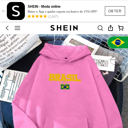
SHEIN - Moda online
×
OBTER
Baixe o App e ganhe cupom exclusivo de 15% OFF!
(2,847)