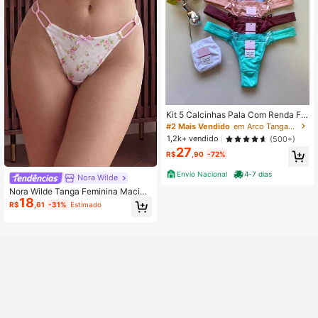
Kit 5 Calcinhas Pala Com Renda Fio
Dental Lingerie Feminina Tanga Co
#2 Mais Vendido
em Arco Tangas femininas
nforto
1,2k+ vendido
(500+)
27
R$
,90
-72%
Envio Nacional
4-7 dias
Nora Wilde
Nora Wilde Tanga Feminina Macia
18
e Sexy com Estampa Floral e Laço
R$
,61
-31%
Estimado
Decorativo