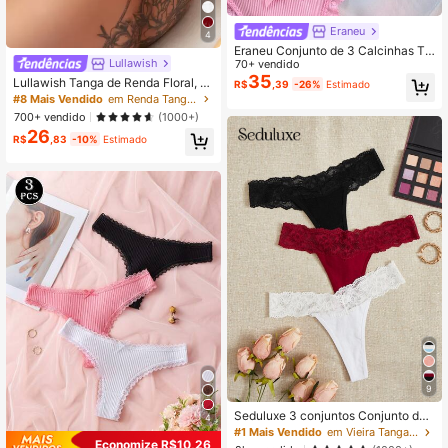
Eraneu
4
Eraneu Conjunto de 3 Calcinhas Ta
Lullawish
nga para Meninas com Renda, Patc
70+ vendido
hwork, Laço, Sexy, Confortável, Ch
35
Lullawish Tanga de Renda Floral, Li
R$
,39
-26%
Estimado
armosa e Colorida
ngerie Sexy
#8 Mais Vendido
em Renda Tangas femininas
700+ vendido
(1000+)
26
R$
,83
-10%
Estimado
9
Seduluxe 3 conjuntos Conjunto de
4
calcinha com renda contrastante, Li
#1 Mais Vendido
em Vieira Tangas femininas
ngerie Sexy
Economize R$10,26