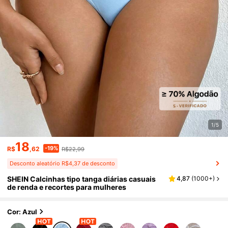
1/5
18
-19%
R$
,62
R$22,99
Desconto aleatório R$4,37 de desconto
SHEIN Calcinhas tipo tanga diárias casuais
4,87
(
1000+
)
de renda e recortes para mulheres
Cor: Azul