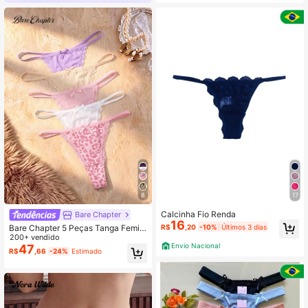
8
17
Calcinha Fio Renda
Bare Chapter
16
R$
,20
-10%
Últimos 3 dias
Bare Chapter 5 Peças Tanga Femini
na com Laço Frontal, Renda e Esta
200+ vendido
Envio Nacional
mpa de Leopardo
47
R$
,66
-24%
Estimado