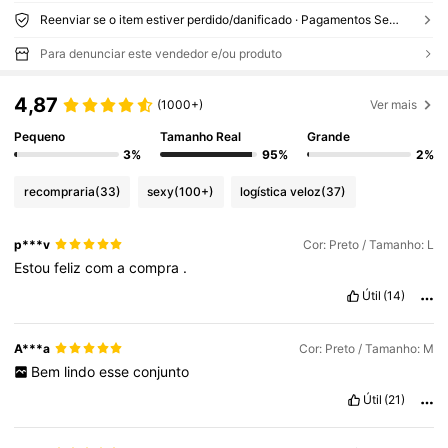
Reenviar se o item estiver perdido/danificado · Pagamentos Seguros · Proteção de privacidade
Para denunciar este vendedor e/ou produto
4,87
(1000+)
Ver mais
Pequeno
Tamanho Real
Grande
3%
95%
2%
recompraria
(33)
sexy
(100+)
logística veloz
(37)
p***v
Cor: Preto / Tamanho: L
Estou
feliz
com
a
compra
.
Útil
(14)
A***a
Cor: Preto / Tamanho: M
Bem
lindo
esse
conjunto
Útil
(21)