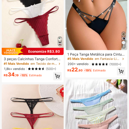
5
Economize R$3,80
1 Peça Tanga Metálica para Cintura
Feminina
3 peças Calcinhas Tanga Confortá
#5 Mais Vendido
em Fantasia-Linda Tangas femininas
veis de Algodão de Cintura Baixa p
#1 Mais Vendido
em Tecido de malha Tangas femininas
200+ vendido
(1000+)
ara Mulheres
22
1,8k+ vendido
(500+)
R$
,60
-19%
Estimado
34
R$
,19
-10%
Estimado