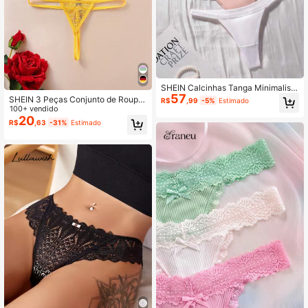
SHEIN Calcinhas Tanga Minimalista
57
s e Confortáveis Femininas, Pacote
SHEIN 3 Peças Conjunto de Roupa
R$
,99
-5%
Estimado
com 5
s Íntimas Sexy com Renda Floral Fe
100+ vendido
minina
20
R$
,63
-31%
Estimado