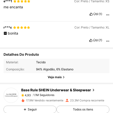
e***1
Cor: Preto / Tamanho: XS
me
encanta
Útil
(1)
r***c
Cor: Preto / Tamanho: XL
bonita
Útil
(7)
Detalhes Do Produto
1.1M Seguidores
4,93
Material:
Tecido
Composição:
94% Algodão, 6% Elastano
1.1M Seguidores
4,93
Veja mais
Base Rule SHEIN Underwear & Sleepwear
1.1M Seguidores
4,93
l***s
pago
1 dia atrás
17.9M Vendido recentemente
23.3M Compra recorrente
1.1M Seguidores
4,93
Seguir
Todos os itens