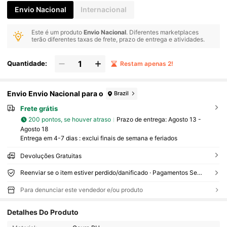
Envio Nacional
Internacional
Este é um produto
Envio Nacional
. Diferentes marketplaces
terão diferentes taxas de frete, prazo de entrega e atividades.
Quantidade:
Restam apenas 2!
Envio Envio Nacional para o
Brazil
Frete grátis
200 pontos, se houver atraso
Prazo de entrega:
Agosto 13 -
Agosto 18
Entrega em 4-7 dias : exclui finais de semana e feriados
Devoluções Gratuitas
Reenviar se o item estiver perdido/danificado · Pagamentos Seguros · Proteção de privacidade
Para denunciar este vendedor e/ou produto
Detalhes Do Produto
5.4K Seguidores
4,91