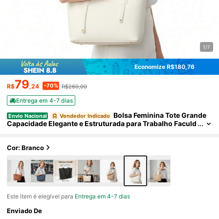
1/7
Economize R$180,76
79
-70%
R$
,24
R$260,00
Entrega em 4-7 dias
Bolsa Feminina Tote Grande
Envio Nacional
Vendedor Indicado
Capacidade Elegante e Estruturada para Trabalho Faculd
ade e Dia a Dia
Cor: Branco
Este item é elegível para
Entrega em 4-7 dias
Enviado De