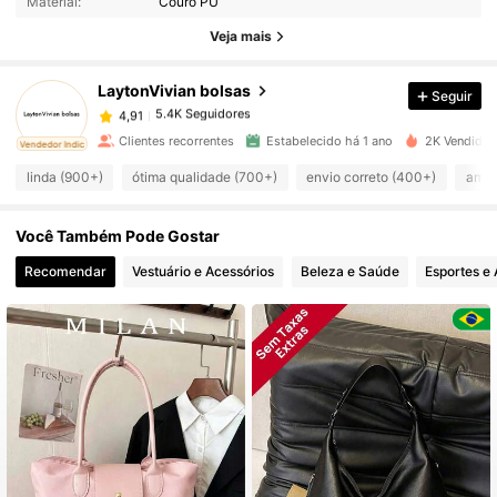
Material:
Couro PU
Veja mais
5.4K Seguidores
4,91
LaytonVivian bolsas
Seguir
5.4K Seguidores
4,91
Clientes recorrentes
Estabelecido há 1 ano
2K Vendido 
ado
Vendedor Indicado
linda (900+)
ótima qualidade (700+)
envio correto (400+)
amor
5.4K Seguidores
4,91
Você Também Pode Gostar
5.4K Seguidores
4,91
Recomendar
Vestuário e Acessórios
Beleza e Saúde
Esportes e 
5.4K Seguidores
4,91
5.4K Seguidores
4,91
5.4K Seguidores
4,91