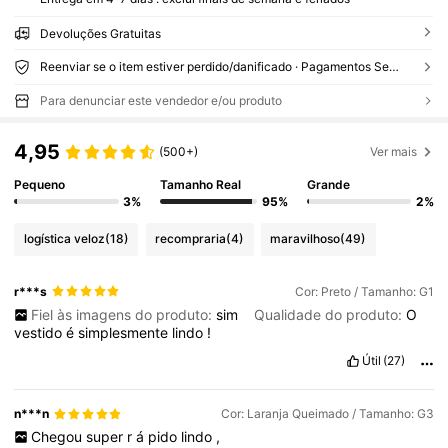
Devoluções Gratuitas
Reenviar se o item estiver perdido/danificado · Pagamentos Seguros · Proteção de privacidade
Para denunciar este vendedor e/ou produto
4,95
(500+)
Ver mais
Pequeno
Tamanho Real
Grande
3%
95%
2%
logística veloz
(18)
recompraria
(4)
maravilhoso
(49)
r***s
Cor: Preto / Tamanho: G1
Fiel às imagens do produto:
sim
Qualidade do produto:
O
vestido
é
simplesmente
lindo
!
Útil
(27)
n***n
Cor: Laranja Queimado / Tamanho: G3
Chegou
super
r
á
pido
lindo
,