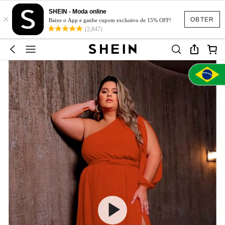
SHEIN - Moda online
×
OBTER
Baixe o App e ganhe cupom exclusivo de 15% OFF!
(2,847)