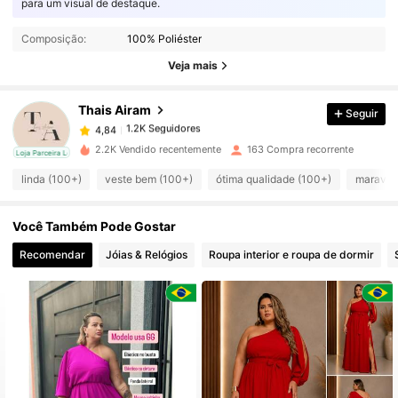
para um visual de destaque.
1.2K Seguidores
4,84
Composição:
100% Poliéster
1.2K Seguidores
4,84
Veja mais
Thais Airam
Seguir
1.2K Seguidores
4,84
e***r
pago
1 dia atrás
2.2K Vendido recentemente
163 Compra recorrente
cal
Loja Parceira Local
1.2K Seguidores
4,84
linda (100+)
veste bem (100+)
ótima qualidade (100+)
maravil
Você Também Pode Gostar
1.2K Seguidores
4,84
Recomendar
Jóias & Relógios
Roupa interior e roupa de dormir
1.2K Seguidores
4,84
1.2K Seguidores
4,84
1.2K Seguidores
4,84