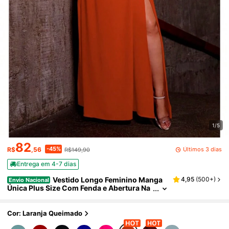
1/5
82
-45%
Últimos 3 dias
R$
,56
R$149,90
Entrega em 4-7 dias
Vestido Longo Feminino Manga
4,95
(
500+
)
Envio Nacional
Única Plus Size Com Fenda e Abertura Na
Manga Elegante
Cor: Laranja Queimado