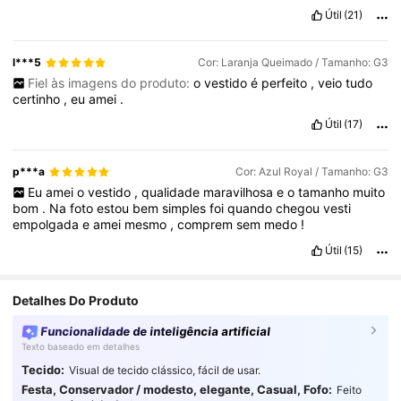
Útil
(21)
l***5
Cor: Laranja Queimado / Tamanho: G3
Fiel às imagens do produto:
o
vestido
é
perfeito
,
veio
tudo
certinho
,
eu
amei
.
Útil
(17)
p***a
Cor: Azul Royal / Tamanho: G3
Eu
amei
o
vestido
,
qualidade
maravilhosa
e
o
tamanho
muito
bom
.
Na
foto
estou
bem
simples
foi
quando
chegou
vesti
empolgada
e
amei
mesmo
,
comprem
sem
medo
!
Útil
(15)
Detalhes Do Produto
Funcionalidade de inteligência artificial
Texto baseado em detalhes
Tecido:
Visual de tecido clássico, fácil de usar.
Festa, Conservador / modesto, elegante, Casual, Fofo:
Feito