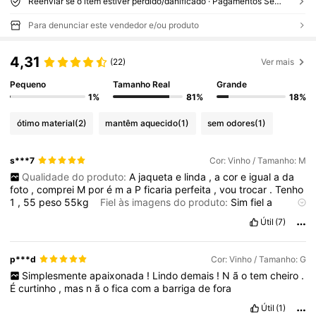
Reenviar se o item estiver perdido/danificado · Pagamentos Seguros · Proteção de privacidade
Para denunciar este vendedor e/ou produto
4,31
(22)
Ver mais
Pequeno
Tamanho Real
Grande
1%
81%
18%
ótimo material
(2)
mantêm aquecido
(1)
sem odores
(1)
s***7
Cor: Vinho / Tamanho: M
Qualidade do produto:
A
jaqueta
e
linda
,
a
cor
e
igual
a
da
foto
,
comprei
M
por
é
m
a
P
ficaria
perfeita
,
vou
trocar
.
Tenho
1
,
55
peso
55kg
Fiel às imagens do produto:
Sim
fiel
a
imagem
Descrição do cheiro:
Sem
cheiro
Material do tecido:
Útil
(7)
Ó
tima
qualidade
Em forma:
Sim
p***d
Cor: Vinho / Tamanho: G
Simplesmente
apaixonada
!
Lindo
demais
!
N
ã
o
tem
cheiro
.
É
curtinho
,
mas
n
ã
o
fica
com
a
barriga
de
fora
Útil
(1)