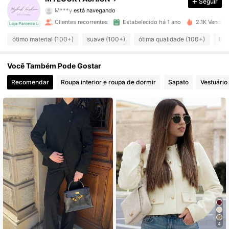
Seguir
M***y
está navegando
823 Seguidores
4,80
Clientes recorrentes
Estabelecido há 1 ano
2.1K Vendid
cal
Loja Parceira Local
823 Seguidores
4,80
ótimo material (100+)
suave (100+)
ótima qualidade (100+)
lin
823 Seguidores
4,80
Você Também Pode Gostar
Recomendar
Roupa interior e roupa de dormir
Sapato
Vestuário
823 Seguidores
4,80
823 Seguidores
4,80
823 Seguidores
4,80
823 Seguidores
4,80
823 Seguidores
4,80
4