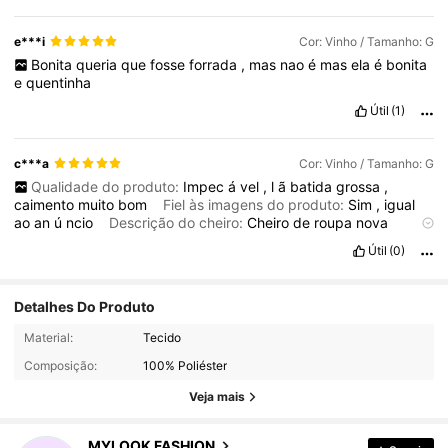
e***i
Cor: Vinho / Tamanho: G
Bonita
queria
que
fosse
forrada
,
mas
nao
é
mas
ela
é
bonita
e
quentinha
Útil
(1)
c***a
Cor: Vinho / Tamanho: G
Qualidade do produto:
Impec
á
vel
,
l
ã
batida
grossa
,
caimento
muito
bom
Fiel às imagens do produto:
Sim
,
igual
ao
an
ú
ncio
Descrição do cheiro:
Cheiro
de
roupa
nova
Material do tecido:
L
ã
batida
em
poli
é
ster
,
excelente
Útil
(0)
qualidade
Em forma:
Caimento
muito
bom
,
tamanho
fiel
Detalhes Do Produto
823 Seguidores
4,80
Material:
Tecido
Composição:
100% Poliéster
823 Seguidores
4,80
Veja mais
823 Seguidores
4,80
MYLOOK FASHION