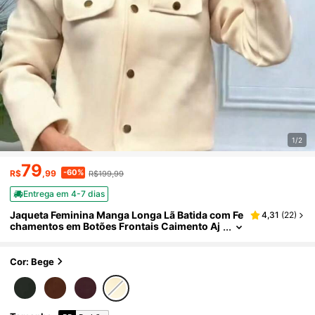
1/2
79
-60%
R$
,99
R$199,99
Entrega em 4-7 dias
Jaqueta Feminina Manga Longa Lã Batida com Fe
4,31
(
22
)
chamentos em Botões Frontais Caimento Aj
ustável ao Corpo
Cor: Bege