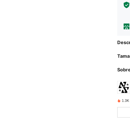
Descr
Tama
Sobre
1.3K