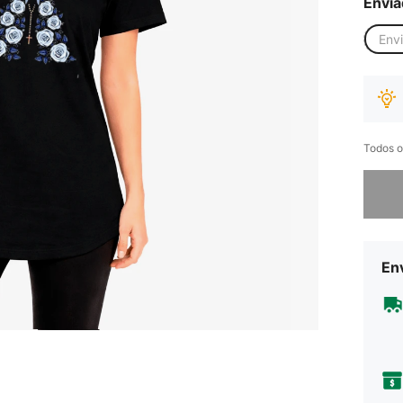
Envia
Env
Todos o
Desculp
Env