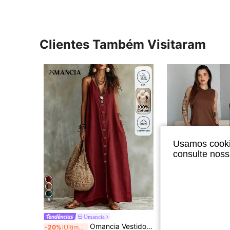
Clientes Também Visitaram
Usamos cookie
consulte nos
8
6
Vestido Longo Feminino Cavad
Omancia
-40%
Últimos 3 dias
Omancia Vestido Casual de Verão para Férias em Cor Sólida Feminino
-20%
Últimos 3 dias
#2 Mais Vendido