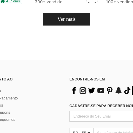
#1 Mais Vendido
4-7 dias
300+ vendido
100+ vendido
Quase esgotado!
Ver mais
NTO AO
ENCONTRE-NOS EM
s
 Pagamento
us
CADASTRE-SE PARA RECEBER NOTÍ
 cupons
requentes