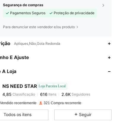
Segurança de compras
Pagamentos Seguros
Proteção de privacidade
Para denunciar este vendedor e/ou produto
ição
Apliques,Não,Gola Redonda
4,85
616
2.6K
nho E Ajuste
 A Loja
4,85
616
2.6K
NS NEED STAR
Loja Parceira Local
4,85
616
2.6K
Classificação
Itens
Seguidores
j***a
pago
1 dia atrás
 Vendido recentemente
321 Compra recorrente
4,85
616
2.6K
Todos os itens
Seguir
4,85
616
2.6K