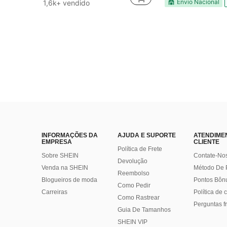
#1 Mais Vendido
Envio Nacional
1,6k+ vendido
Quase esgotado!
INFORMAÇÕES DA
AJUDA E SUPORTE
ATENDIME
EMPRESA
CLIENTE
Política de Frete
Sobre SHEIN
Contate-No
Devolução
Venda na SHEIN
Método De
Reembolso
Blogueiros de moda
Pontos Bôn
Como Pedir
Carreiras
Política de
Como Rastrear
Perguntas f
Guia De Tamanhos
SHEIN VIP