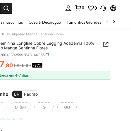
0
0
ar. Press Enter to select.
s masculinas
Casa & Decoração
Tamanhos Grandes
Joias e acessó
a 100% Algodão Manga Santinha Flores
Feminina Longline Cobre Legging Academia 100%
o Manga Santinha Flores
z260418025992843140355
7
,90
R$59,99
-37%
ICE AND AVAILABILITY
trega em 4-7 dias
nho
BR
Padrão
M (M)
G
GG
a de tamanhos