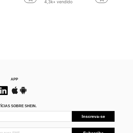
#1 Mais Vendido
4,3k+ vendido
(1000+)
APP
CIAS SOBRE SHEIN.
Inscreva-se