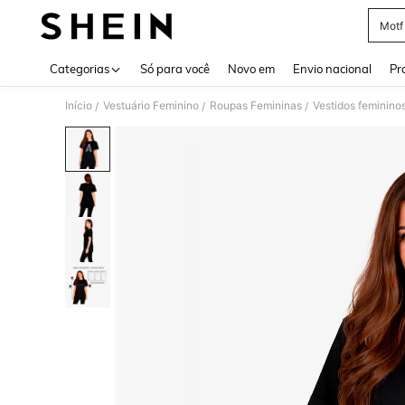
Motf
Use up 
Categorias
Só para você
Novo em
Envio nacional
Pr
Início
Vestuário Feminino
Roupas Femininas
Vestidos feminino
/
/
/