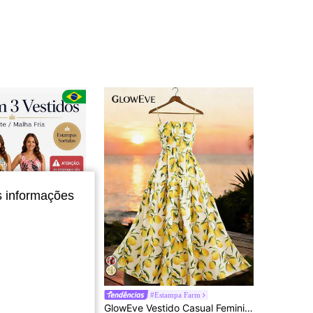
4,85
616
2.6K
4,85
616
2.6K
4,85
616
2.6K
4,85
616
2.6K
s informações
4,85
616
2.6K
anete - Malha Fria - estampado - Estampas Sortidas Aleatórias
#Estampa Farm
GlowEve Vestido Casual Feminino Estampa de Limão Sem Mangas para Férias
em Feriado Vestidos de comprimento médio
do