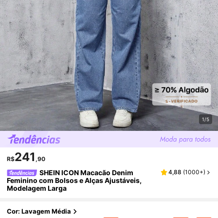
1/5
241
R$
,90
SHEIN ICON Macacão Denim
4,88
(
1000+
)
Feminino com Bolsos e Alças Ajustáveis,
Modelagem Larga
Cor: Lavagem Média