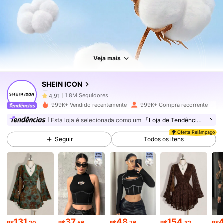
1.8M Seguidores
4,91
Veja mais
1.8M Seguidores
4,91
SHEIN ICON
1.8M Seguidores
4,91
999K+ Vendido recentemente
999K+ Compra recorrente
Esta loja é selecionada como um
「Loja de Tendências」
1.8M Seguidores
4,91
Oferta Relâmpago
Seguir
Todos os itens
1.8M Seguidores
4,91
1.8M Seguidores
4,91
131
37
48
154
R$
,20
R$
,56
R$
,76
R$
,32
R$