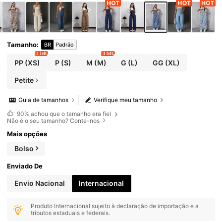
Tamanho
:
BR
Padrão
1 left
1 left
PP
(XS)
P
(S)
M
(M)
G
(L)
GG
(XL)
Petite
Guia de tamanhos
Verifique meu tamanho
90%
achou que o tamanho era fiel
Não é o seu tamanho? Conte-nos
Mais opções
Bolso
Enviado De
Envio Nacional
Internacional
Produto Internacional sujeito à declaração de importação e a
tributos estaduais e federais.