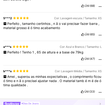
Útil
(68)
5***2
Cor: Lavagem escura / Tamanho: XS
Perfeito
,
tamanho
certinhos
,
n
ã
o
vai
precisar
fazer
barra
,
material
grosso
é
ó
timo
acabamento
Útil
(65)
a***s
Cor: Azul e Branco / Tamanho: L
Perfeito
!
Tenho
1
,
65
de
altura
e
a
base
de
79kg
Útil
(47)
b***s
Cor: Lavagem Média / Tamanho: XS
Amei
,
superou
as
minhas
expectativas
,
o
comprimento
ficou
ó
timo
e
n
ã
o
precisei
ajustar
nada
.
O
material
tamb
é
m
é
de
ó
tima
qualidade
.
Útil
(33)
#Dias De Jeans