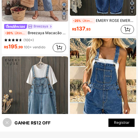
6
4
EMERY ROSE EMERY ROSE Macacão Denim Feminino de Perna Larga Solta e Versátil com Bolsos
-25%
Últimos 1 dias
Breezaya
137
R$
,93
Breezaya Macacão Denim Feminino com Avental e Alças, Conjunto de Verão da Moda
-20%
Últimos 1 dias
(100+)
195
R$
,99
100+ vendido
GANHE R$12 OFF
ADICIONAR AO CARRINHO
Economize R$25,75
Registrar
6
Macacão Denim Azul Lavado com Bainha Dobrada para Mulheres, Macacão Casual Confortável para Jovens no Verão
-14%
Últimos 2 dias