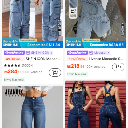
7
Economize R$11,84
Economize R$38,55
SHEIN ICON
Livesso
SHEIN ICON Macacão Casual Feminino com Diversas Bolsos na Bata
Livesso Macacão Solto Casual de Bib Overall Denim Feminino
-4%
Últimos 2 dias
-15%
Últimos 2 dias
218
(1000+)
R$
,44
100+ vendido
284
R$
,15
100+ vendido
Envio Nacional
Envio Nacional