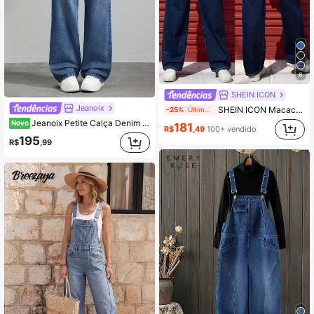
6
SHEIN ICON
Jeanoix
SHEIN ICON Macacão Denim Sem Manga de Cor Sólida Com Bolsos
-25%
Últimos 1 dias
Jeanoix Petite Calça Denim Azul Petite Feminina Y2K para Uso Externo, Todas as Estações, Fashion, Versátil, com Múltiplos Bolsos, Perna Larga e Acabamento Escovado
Novo
181
R$
,49
100+ vendido
195
R$
,99