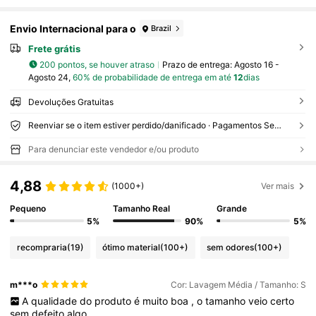
Envio Internacional para o
Brazil
Frete grátis
200 pontos, se houver atraso
Prazo de entrega:
Agosto 16 -
Agosto 24,
60% de probabilidade de entrega em até
12
dias
Devoluções Gratuitas
Reenviar se o item estiver perdido/danificado · Pagamentos Seguros · Proteção de privacidade
Para denunciar este vendedor e/ou produto
4,88
(1000+)
Ver mais
Pequeno
Tamanho Real
Grande
5%
90%
5%
recompraria
(19)
ótimo material
(100+)
sem odores
(100+)
m***o
Cor: Lavagem Média / Tamanho: S
A
qualidade
do
produto
é
muito
boa
,
o
tamanho
veio
certo
sem
defeito
algo
.