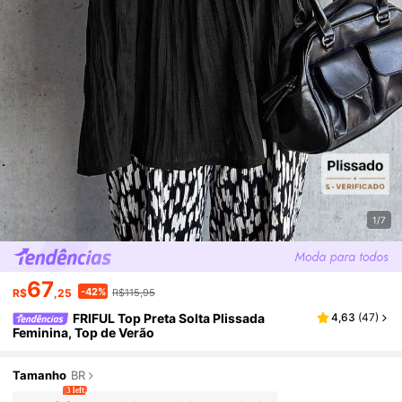
1/7
67
-42%
R$
,25
R$115,95
FRIFUL Top Preta Solta Plissada
4,63
(
47
)
Feminina, Top de Verão
Tamanho
BR
3 left