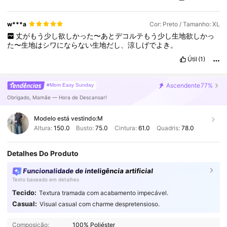
w***a
Cor: Preto / Tamanho: XL
丈がもう少し欲しかった〜あとデコルテもう少し生地欲しかっ
た〜生地はシワにならない生地だし、涼しげでよき。
Útil
(1)
Ascendente
77%
#Mom Easy Sunday
Obrigado, Mamãe — Hora de Descansar!
Modelo está vestindo:
M
Altura:
150.0
Busto:
75.0
Cintura:
61.0
Quadris:
78.0
Detalhes Do Produto
Funcionalidade de inteligência artificial
Texto baseado em detalhes
Tecido:
Textura tramada com acabamento impecável.
402K Seguidores
4,80
Casual:
Visual casual com charme despretensioso.
Composição:
100% Poliéster