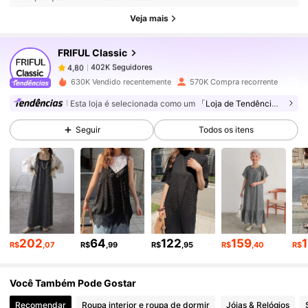
402K Seguidores
4,80
Veja mais
FRIFUL Classic
402K Seguidores
4,80
e***s
pago
1 dia atrás
630K Vendido recentemente
570K Compra recorrente
402K Seguidores
4,80
Esta loja é selecionada como um
「Loja de Tendências」
Seguir
Todos os itens
402K Seguidores
4,80
402K Seguidores
4,80
402K Seguidores
4,80
202
64
122
159
R$
,07
R$
,99
R$
,95
R$
,40
R$
Você Também Pode Gostar
402K Seguidores
4,80
Recomendar
Roupa interior e roupa de dormir
Jóias & Relógios