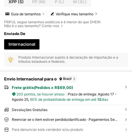
XPP
(S)
PP
(M)
P
(L)
M
(XL)
Guia de tamanhos
Verifique meu tamanho
FRIFUL segue tamanhos asiáticos e é menor do que SHEIN
Não é o seu tamanho? Conte-nos
Enviado De
Internacional
Produto Internacional sujeito à declaração de importação e a
tributos estaduais e federais.
Envio Internacional para o
Brazil
Frete grátis(Pedidos ≥ R$69,00)
200 pontos, se houver atraso
Prazo de entrega:
Agosto 17 -
Agosto 25,
60% de probabilidade de entrega em até
12
dias
Devoluções Gratuitas
Reenviar se o item estiver perdido/danificado · Pagamentos Seguros · Proteção de privacidade
Para denunciar este vendedor e/ou produto