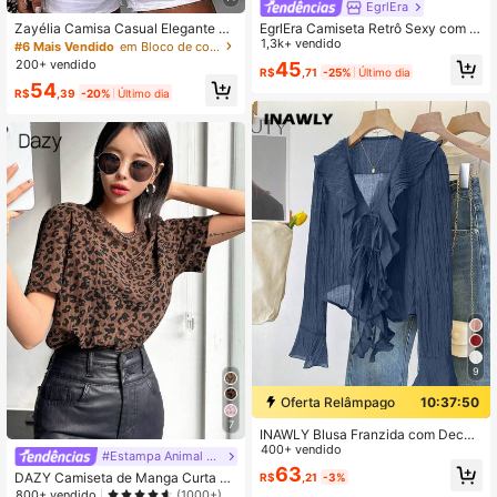
EgrlEra
Zayélia Camisa Casual Elegante e
EgrlEra Camiseta Retrô Sexy com O
Simples de Tecido Liso para Verão
mbros à Mostra e Cintura Marcada
1,3k+ vendido
#6 Mais Vendido
em Bloco de cores Blusas Femininas
Feminina, Camisa de Trabalho
para Mulheres
200+ vendido
45
R$
,71
-25%
Último dia
54
R$
,39
-20%
Último dia
9
Oferta Relâmpago
10:37:49
7
INAWLY Blusa Franzida com Decot
e em V Francês
400+ vendido
#Estampa Animal Clássica
63
DAZY Camiseta de Manga Curta G
R$
,21
-3%
ola Redonda com Estampa de Onça
800+ vendido
(1000+)