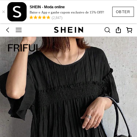
SHEIN - Moda online
×
OBTER
Baixe o App e ganhe cupom exclusivo de 15% OFF!
(2,847)