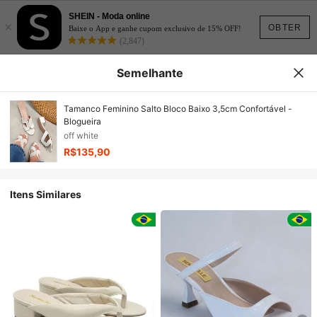
SHEIN - Moda online
×
OBTER
Baixe o App e ganhe cupom exclusivo de 15% OFF!
(2,847)
Semelhante
Tamanco Feminino Salto Bloco Baixo 3,5cm Confortável -
Blogueira
off white
R$135,90
Itens Similares