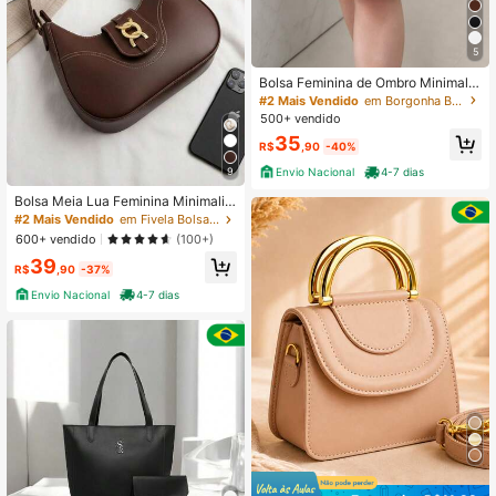
5
Bolsa Feminina de Ombro Minimalis
ta Elegante Novo Estilo
#2 Mais Vendido
em Borgonha Bolsas de Ombro Femininas
500+ vendido
35
R$
,90
-40%
9
Envio Nacional
4-7 dias
Bolsa Meia Lua Feminina Minimalist
a Media De Ombro Estilosa Casual
#2 Mais Vendido
em Fivela Bolsas de Ombro Femininas
600+ vendido
(100+)
39
R$
,90
-37%
Envio Nacional
4-7 dias