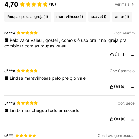
4,70
(10)
Ver mais
Roupas para a Igreja
(1)
maravilhoso
(1)
suave
(1)
amor
(1)
n***e
Cor: Marfim
Pelo
valor
valeu
,
gostei
,
como
s
ó
uso
pra
ir
na
igreja
pra
combinar
com
as
roupas
valeu
Útil
(1)
J***a
Cor: Caramelo
Lindas
maravilhosas
pelo
pre
ç
o
vale
Útil
(0)
J***a
Cor: Bege
Linda
mas
chegou
tudo
amassado
Útil
(0)
c***,
Cor: Lavagem escura