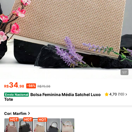
1/7
34
-56%
R$
,98
R$79,98
Bolsa Feminina Média Satchel Luxo
4,70
(
10
)
Envio Nacional
Tote
Cor: Marfim