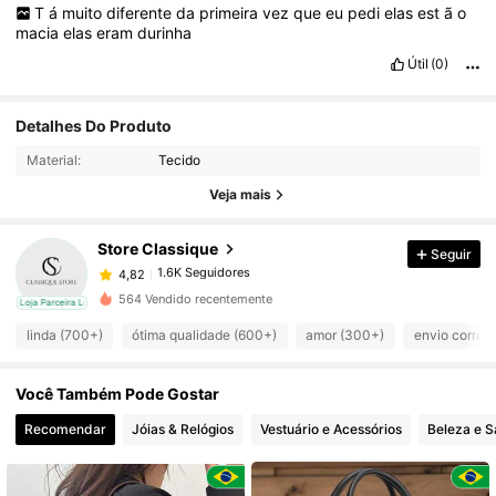
T
á
muito
diferente
da
primeira
vez
que
eu
pedi
elas
est
ã
o
macia
elas
eram
durinha
Útil
(0)
1.6K Seguidores
4,82
Detalhes Do Produto
Material:
Tecido
1.6K Seguidores
4,82
Veja mais
1.6K Seguidores
4,82
Store Classique
Seguir
1.6K Seguidores
4,82
j***6
pago
1 dia atrás
564 Vendido recentemente
cal
Loja Parceira Local
1.6K Seguidores
4,82
linda (700+)
ótima qualidade (600+)
amor (300+)
envio corret
1.6K Seguidores
4,82
Você Também Pode Gostar
1.6K Seguidores
4,82
Recomendar
Jóias & Relógios
Vestuário e Acessórios
Beleza e 
1.6K Seguidores
4,82