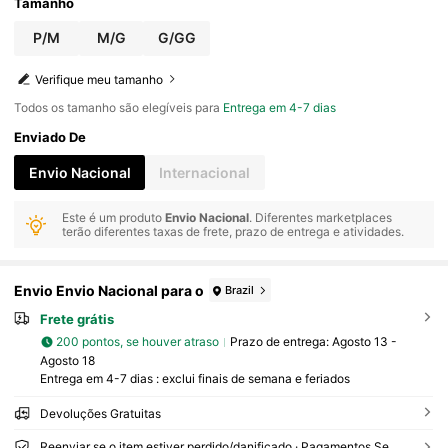
Tamanho
P/M
M/G
G/GG
Verifique meu tamanho
Todos os tamanho são elegíveis para
Entrega em 4-7 dias
Enviado De
Envio Nacional
Internacional
Este é um produto
Envio Nacional
. Diferentes marketplaces
terão diferentes taxas de frete, prazo de entrega e atividades.
Envio Envio Nacional para o
Brazil
Frete grátis
200 pontos, se houver atraso
Prazo de entrega:
Agosto 13 -
Agosto 18
Entrega em 4-7 dias : exclui finais de semana e feriados
Devoluções Gratuitas
Reenviar se o item estiver perdido/danificado · Pagamentos Seguros · Proteção de privacidade