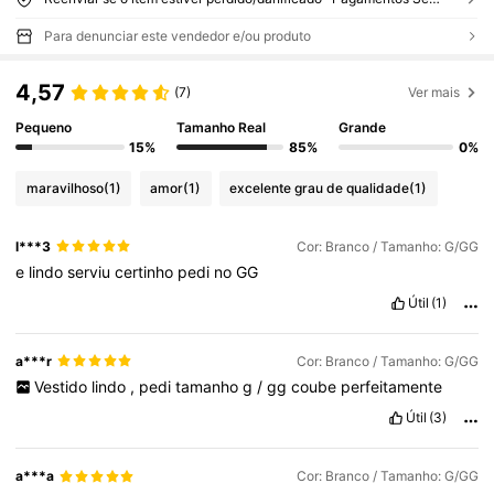
Para denunciar este vendedor e/ou produto
4,57
(7)
Ver mais
Pequeno
Tamanho Real
Grande
15%
85%
0%
maravilhoso
(1)
amor
(1)
excelente grau de qualidade
(1)
l***3
Cor: Branco / Tamanho: G/GG
e
lindo
serviu
certinho
pedi
no
GG
Útil
(1)
a***r
Cor: Branco / Tamanho: G/GG
Vestido
lindo
,
pedi
tamanho
g
/
gg
coube
perfeitamente
Útil
(3)
a***a
Cor: Branco / Tamanho: G/GG