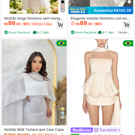
2.3K Seguidores
4,84
Economize R$100,00
4
Vestido longo feminino sem manga
Elegante vestido feminino com esta
2.3K Seguidores
99
69
4,84
s, estilo cami, com bainha em cama
mpa floral 3D, perfeito para encontr
R$
,98
-50%
Últimos 3 dias
R$
,00
-59%
das e detalhe nas costas
os, feriados, férias e viagens
Envio Nacional
4-7 dias
Envio Nacional
4-7 dias
Vendedor Indicado
8
Vestido Mídi Tomara que Caia Capa
Top dazzle
#1 Mais Vendido
em Alto Baixo Vestidos Femininos