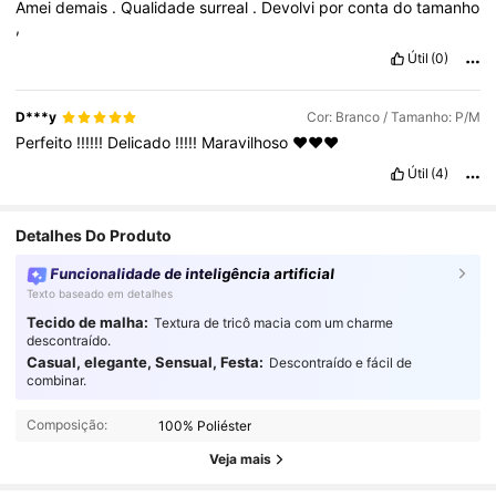
Amei
demais
.
Qualidade
surreal
.
Devolvi
por
conta
do
tamanho
,
Útil
(0)
D***y
Cor: Branco / Tamanho: P/M
Perfeito
!!!!!!
Delicado
!!!!!
Maravilhoso
❤️❤️❤️
Útil
(4)
Detalhes Do Produto
Funcionalidade de inteligência artificial
Texto baseado em detalhes
Tecido de malha:
Textura de tricô macia com um charme
descontraído.
Casual, elegante, Sensual, Festa:
Descontraído e fácil de
combinar.
2.3K Seguidores
4,84
Composição:
100% Poliéster
2.3K Seguidores
4,84
Veja mais