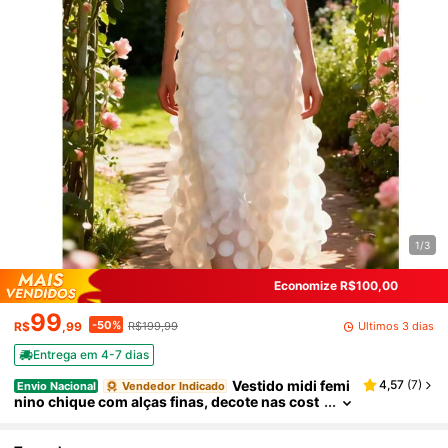
1/3
Economize R$100,00
99
-50%
Últimos 3 dias
R$
,99
R$199,99
Entrega em 4-7 dias
Vestido midi femi
4,57
(
7
)
Envio Nacional
Vendedor Indicado
nino chique com alças finas, decote nas cost
as, confeccionado em tecido de malha e com
elegantes detalhes vazados