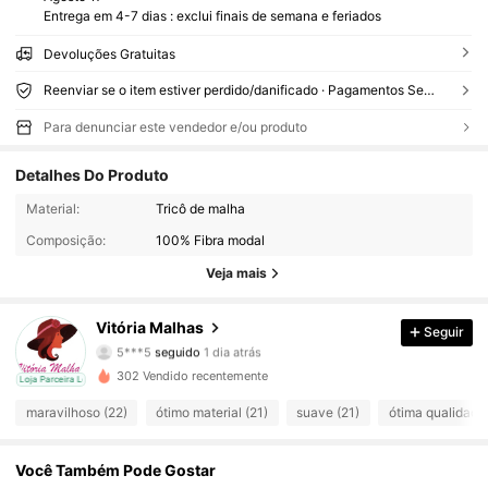
Entrega em 4-7 dias : exclui finais de semana e feriados
Devoluções Gratuitas
Reenviar se o item estiver perdido/danificado · Pagamentos Seguros · Proteção de privacidade
Para denunciar este vendedor e/ou produto
Detalhes Do Produto
180 Seguidores
4,87
Material:
Tricô de malha
Composição:
100% Fibra modal
180 Seguidores
4,87
Veja mais
180 Seguidores
4,87
Vitória Malhas
Seguir
5***5
seguido
1 dia atrás
180 Seguidores
4,87
302 Vendido recentemente
cal
Loja Parceira Local
180 Seguidores
4,87
maravilhoso (22)
ótimo material (21)
suave (21)
ótima qualidade 
180 Seguidores
4,87
Você Também Pode Gostar