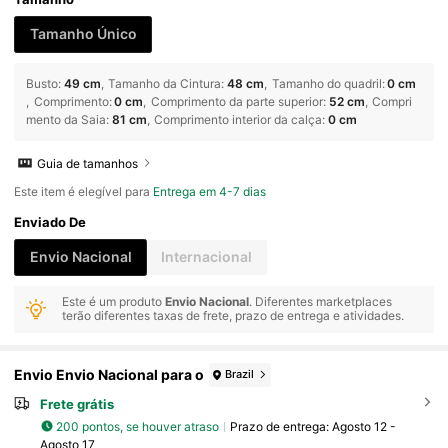
Tamanho Único
Busto
:
49 cm
Tamanho da Cintura
:
48 cm
Tamanho do quadril
:
0 cm
Comprimento
:
0 cm
Comprimento da parte superior
:
52 cm
Compri
mento da Saia
:
81 cm
Comprimento interior da calça
:
0 cm
Guia de tamanhos
Este item é elegível para
Entrega em 4-7 dias
Enviado De
Envio Nacional
Internacional
Este é um produto
Envio Nacional
. Diferentes marketplaces
terão diferentes taxas de frete, prazo de entrega e atividades.
Envio Envio Nacional para o
Brazil
Frete grátis
200 pontos, se houver atraso
Prazo de entrega:
Agosto 12 -
Agosto 17