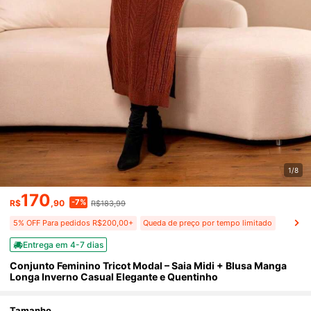
1/8
170
-7%
R$
,90
R$183,99
5% OFF Para pedidos R$200,00+
Queda de preço por tempo limitado
Entrega em 4-7 dias
Conjunto Feminino Tricot Modal – Saia Midi + Blusa Manga
Longa Inverno Casual Elegante e Quentinho
Tamanho