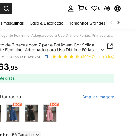
0
0
ar. Press Enter to select.
s masculinas
Casa & Decoração
Tamanhos Grandes
Joias e acessó
Conjunto de 2 peças com Zíper e Botão em Cor Sólida Elegante Feminino, Adequado para Uso Diário e Férias, Primavera/Verão
to de 2 peças com Zíper e Botão em Cor Sólida
te Feminino, Adequado para Uso Diário e Férias,
era/Verão
SKU: sz251224155931045826189
(500+ Comentários)
63
,95
ICE AND AVAILABILITY
ete grátis
Damasco
Ampliar imagem
nho
BR Tamanho