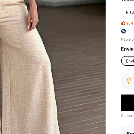
P (S
96%
Gui
Não é o
Envia
Env
Ganhe 
Env