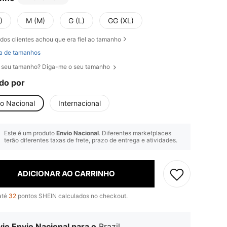
)
M (M)
G (L)
GG (XL)
dos clientes achou que era fiel ao tamanho
a de tamanhos
 seu tamanho? Diga-me o seu tamanho
do por
io Nacional
Internacional
Este é um produto
Envio Nacional
. Diferentes marketplaces
terão diferentes taxas de frete, prazo de entrega e atividades.
ADICIONAR AO CARRINHO
até
32
pontos SHEIN calculados no checkout.
io Envio Nacional para o
Brazil