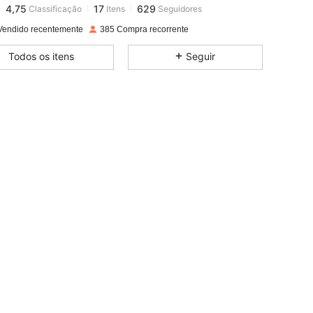
l***a
pago
1 dia atrás
Vendido recentemente
385 Compra recorrente
4,75
17
629
Todos os itens
Seguir
4,75
17
629
4,75
17
629
4,75
17
629
4,75
17
629
4,75
17
629
4,75
17
629