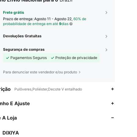
Frete grátis
Prazo de entrega:
Agosto 11 - Agosto 22,
60% de
probabilidade de entrega em até
9
dias
Devoluções Gratuitas
Segurança de compras
Pagamentos Seguros
Proteção de privacidade
Para denunciar este vendedor e/ou produto
ição
Pulôveres,Poliéster,Decote V entalhado
4,75
17
629
nho E Ajuste
 A Loja
4,75
17
629
DIXIYA
4,75
17
629
Classificação
Itens
Seguidores