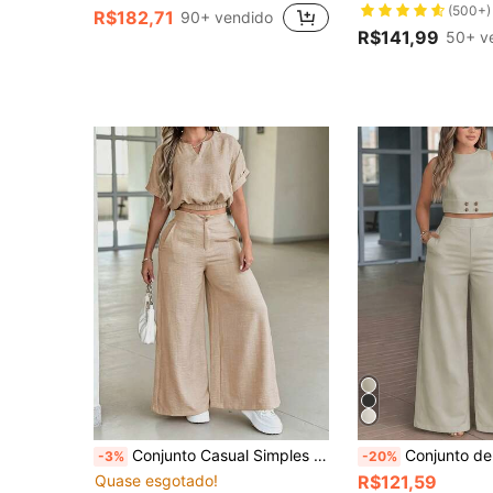
(500+)
R$182,71
90+ vendido
R$141,99
50+ v
Conjunto Casual Simples de Verão para Mulheres: Top de Manga Curta com Gola Redonda e Calça Perna Larga com Zíper e Bolsos na Cintura Alta (Conjunto de Duas Peças) Elegante
Conjunto de Calça e Regata Feminino em Cor Sólida com Botões, Gola Redonda, Perna Larga, Solto, Sem Mangas | Conjunto de Calça Reta de Cintura Alta C
-3%
-20%
Quase esgotado!
R$121,59