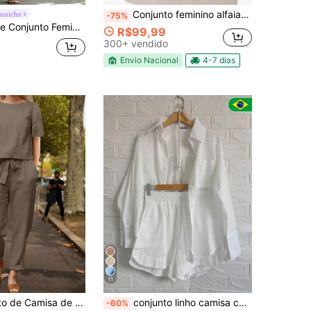
Conjunto feminino alfaiataria com camisa cropped manga longa e calca pantalona cintura alta
uniche
-75%
or Damasco, Estilo Boêmio Casual para Férias, Viagem, Trabalho, Campus, Praia, Jardim, Fotografia de Rua, Festival de Música, Festa e Encontros, Roupa de Outono, Top de Outono, Calça Longa de Outono, Conjunto de Outono, Novo Essencial de Moda Versátil
R$99,99
300+ vendido
Envio Nacional
4-7 dias
11
Quase esgotado!
e Calça Casual de Verão para Mulheres, Adequado para Férias Casuais e Uso Diário, Material de Linho Marrom Elegante
conjunto linho camisa com short
-60%
(1000+)