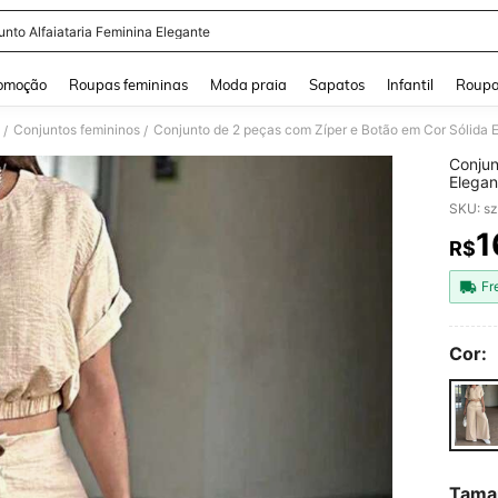
unto Alfaiataria Feminina Elegante
and down arrow keys to navigate search Buscas recentes and Pesquisar e Encontr
omoção
Roupas femininas
Moda praia
Sapatos
Infantil
Roupa
Conjuntos femininos
/
/
Conjun
Elegan
Primav
1
R$
PR
Fr
Cor:
Tama