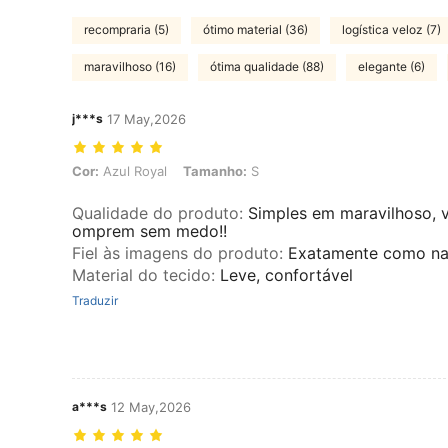
recompraria (5)
ótimo material (36)
logística veloz (7)
maravilhoso (16)
ótima qualidade (88)
elegante (6)
j***s
17 May,2026
Cor: Azul Royal, Tamanho: S
Cor:
Azul Royal
Tamanho:
S
Qualidade do produto
:
Simples em maravilhoso, v
omprem sem medo!!
Fiel às imagens do produto
:
Exatamente como na
Material do tecido
:
Leve, confortável
Traduzir
a***s
12 May,2026