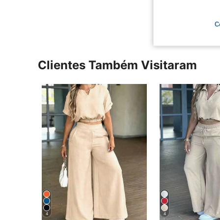
Ver Mais Ava
C
Clientes Também Visitaram
4
4