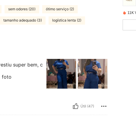
sem odores (20)
ótimo serviço (2)
11K 
tamanho adequado (3)
logística lenta (2)
estiu super bem, c
 foto
Útil (47)