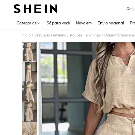
Conj
Use up 
Categorias
Só para você
Novo em
Envio nacional
Pr
Início
Vestuário Feminino
Roupas Femininas
Conjunto feminino
/
/
/