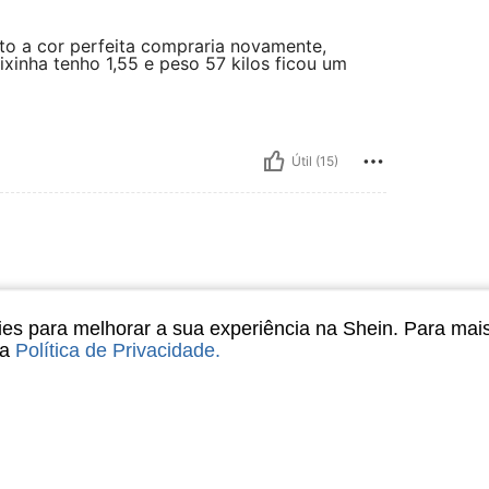
o a cor perfeita compraria novamente,
nha tenho 1,55 e peso 57 kilos ficou um
Útil (15)
ada, estou por ele. muito chique
s para melhorar a sua experiência na Shein. Para mai
uso 40 pedi tamanho M e coube
sa
Política de Privacidade
.
Útil (11)