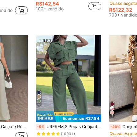
R$142,54
Quase esgota
100+ vendido
R$122,32
endido
700+ vendid
4
5
Economize R$7,84
asual para Primavera/Verão em Cor Damasco, Confortável e Versátil, Adequado para Trabalho, Estilo Elegante e Luxuoso para Volta às Aulas
UREREM 2 Peças Conjunto de Roupa Casual de Tecido Trançado - Camisa de Manga Curta e Calça, Versátil e Prático, Elegante Chique Urbano de Verão
Conjunto Casual de Moda Feminina para Ir ao Trabalho 2 Peç
-5%
-20%
Quase esgota
(1000+)