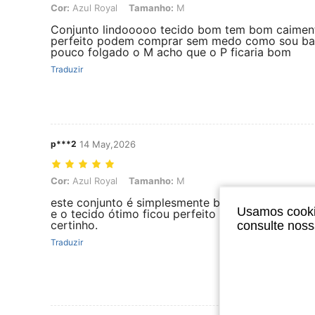
Cor: Azul Royal, Tamanho: M
Cor:
Azul Royal
Tamanho:
M
Conjunto lindooooo tecido bom tem bom caiment
perfeito podem comprar sem medo como sou baixi
pouco folgado o M acho que o P ficaria bom
Traduzir
p***2
14 May,2026
Cor: Azul Royal, Tamanho: M
Cor:
Azul Royal
Tamanho:
M
este conjunto é simplesmente belo, estou apaixon
Usamos cookie
e o tecido ótimo ficou perfeito no meu corpo. 
certinho.
consulte nos
Traduzir