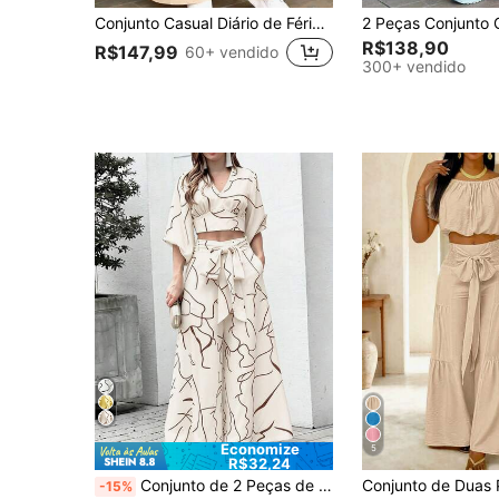
Conjunto Casual Diário de Férias com Top de Lapela e Calça Pantalona 2 Peças, Elegante para Primavera/Verão
R$138,90
R$147,99
60+ vendido
300+ vendido
Economize
5
R$32,24
Conjunto de 2 Peças de Cinto Casual Elegante com Padrão Geométrico para Mulheres, Primavera/Verão Férias
-15%