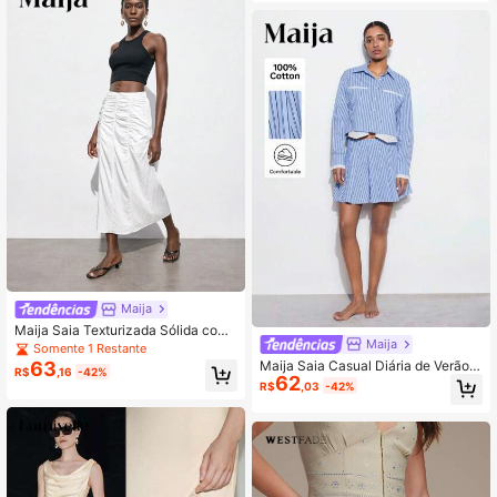
Maija
Maija Saia Texturizada Sólida com
Maija
Dobras, Verão
Somente 1 Restante
Maija Saia Casual Diária de Verão A
63
R$
,16
-42%
62
zul com Estampa Listrada, Plissada,
R$
,03
-42%
Modelo A-Line, Versátil e Elegante,
Comprimento Até o Joelho, Para Pa
sseio