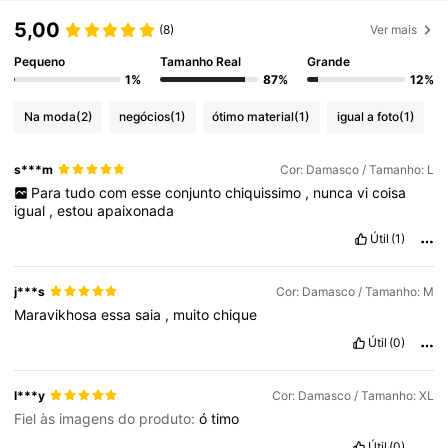
5,00
(8)
Ver mais
Pequeno
Tamanho Real
Grande
1%
87%
12%
Na moda
(2)
negócios
(1)
ótimo material
(1)
igual a foto
(1)
s***m
Cor: Damasco / Tamanho: L
Para
tudo
com
esse
conjunto
chiquissimo
,
nunca
vi
coisa
igual
,
estou
apaixonada
Útil
(1)
j***s
Cor: Damasco / Tamanho: M
Maravikhosa
essa
saia
,
muito
chique
Útil
(0)
l***y
Cor: Damasco / Tamanho: XL
Fiel às imagens do produto:
ó
timo
Útil
(0)