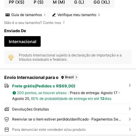
PP
(XS)
P
(S)
M
(M)
G
(L)
GG
(XL)
Guia de tamanhos
Verifique meu tamanho
Não é o seu tamanho? Conte-nos
Enviado De
Internacional
Produto Internacional sujeito à declaração de importação e a
tributos estaduais e federais.
Envio Internacional para o
Brazil
Frete grátis(Pedidos ≥ R$69,00)
200 pontos, se houver atraso
Prazo de entrega:
Agosto 17 -
Agosto 25,
60% de probabilidade de entrega em até
12
dias
Devoluções Gratuitas
Reenviar se o item estiver perdido/danificado · Pagamentos Seguros · Proteção de privacidade
Para denunciar este vendedor e/ou produto