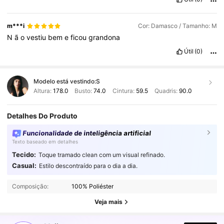
m***i
Cor: Damasco / Tamanho: M
N
ã
o
vestiu
bem
e
ficou
grandona
Útil
(0)
Modelo está vestindo:
S
Altura:
178.0
Busto:
74.0
Cintura:
59.5
Quadris:
90.0
Detalhes Do Produto
Funcionalidade de inteligência artificial
Texto baseado em detalhes
Tecido:
Toque tramado clean com um visual refinado.
Casual:
Estilo descontraído para o dia a dia.
2.7M Seguidores
4,87
Composição:
100% Poliéster
2.7M Seguidores
4,87
Veja mais
2.7M Seguidores
4,87