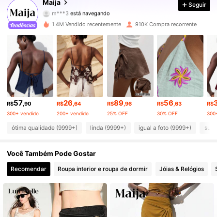
Maija
Seguir
m***3
está navegando
2.7M Seguidores
4,87
1.4M Vendido recentemente
910K Compra recorrente
2.7M Seguidores
4,87
2.7M Seguidores
4,87
2.7M Seguidores
4,87
57
26
89
56
2.7M Seguidores
4,87
R$
,90
R$
,64
R$
,96
R$
,63
R$
300+ vendido
200+ vendido
25% OFF
30% OFF
300
2.7M Seguidores
4,87
ótima qualidade (9999+)
linda (9999+)
igual a foto (9999+)
suav
2.7M Seguidores
4,87
Você Também Pode Gostar
Recomendar
Roupa interior e roupa de dormir
Jóias & Relógios
2.7M Seguidores
4,87