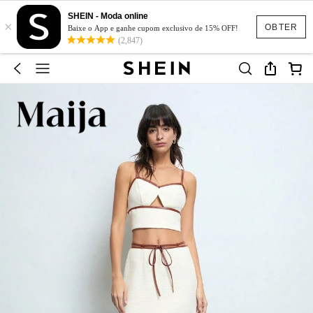
SHEIN - Moda online
×
OBTER
Baixe o App e ganhe cupom exclusivo de 15% OFF!
(2,847)