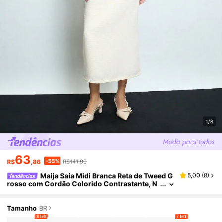
1/8
63
-55%
R$
,86
R$141,90
Maija Saia Midi Branca Reta de Tweed G
5,00
(
8
)
rosso com Cordão Colorido Contrastante, N
ovidade para Mulheres, Dia dos Namorados,
Festivais
Tamanho
BR
8 left
7 left