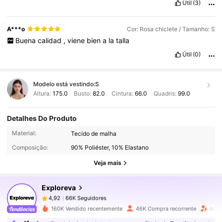
Útil
(3)
A***o
Cor: Rosa chiclete / Tamanho: S
Buena
calidad
,
viene
bien
a
la
talla
Útil
(0)
Modelo está vestindo:
S
Altura:
175.0
Busto:
82.0
Cintura:
66.0
Quadris:
99.0
Detalhes Do Produto
66K Seguidores
4,92
Material:
Tecido de malha
Composição:
90% Poliéster, 10% Elastano
66K Seguidores
4,92
Veja mais
Exploreva
66K Seguidores
4,92
n***e
pago
1 dia atrás
160K Vendido recentemente
46K Compra recorrente
Aume