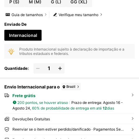
P
(S)
M
(M)
G
(L)
GG
(XL)
Guia de tamanhos
Verifique meu tamanho
Enviado De
Internacional
Produto Internacional sujeito à declaração de importação e a
tributos estaduais e federais.
Quantidade:
Envio Internacional para o
Brazil
Frete grátis
200 pontos, se houver atraso
Prazo de entrega:
Agosto 16 -
Agosto 24,
60% de probabilidade de entrega em até
12
dias
Devoluções Gratuitas
Reenviar se o item estiver perdido/danificado · Pagamentos Seguros · Proteção de privacidade