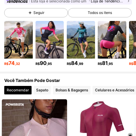
66K Seguidores
4,92
Esta loja é selecionada como um
「Loja de Tendências」
Seguir
Todos os itens
66K Seguidores
4,92
66K Seguidores
4,92
66K Seguidores
4,92
74
90
84
81
R$
,32
R$
,95
R$
,99
R$
,95
R$
Você Também Pode Gostar
66K Seguidores
4,92
Recomendar
Sapato
Bolsas & Bagagens
Celulares e Acessórios
66K Seguidores
4,92
66K Seguidores
4,92