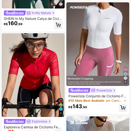
In My Nature
SHEIN In My Nature Calça de Ciclis
160
mo Feminina com Cintura Elástica e
R$
,99
Ajuste Slim
6
Powerista
Powerista Conjunto de Ciclismo Fe
minino com Top Branca de Gola Re
#10 Mais Bem Avaliado
em Camisa de ciclismo feminina
donda e Zíper e Shorts Rosa
143
R$
,90
4
Exploreva
Exploreva Camisa de Ciclismo Femi