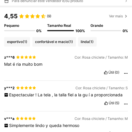
Para denunciar este vendedor e/ou produto
4,55
(9)
Ver mais
Pequeno
Tamanho Real
Grande
0%
100%
0%
esportivo
(1)
confortável e macio
(1)
linda
(1)
z***6
Cor: Rosa chiclete / Tamanho: M
Mat
é
ria
muito
bom
Útil
(0)
y***2
Cor: Rosa chiclete / Tamanho: S
Espectacular
!
La
tela
,
la
talla
fiel
a
la
gu
í
a
proporcionada
Útil
(5)
v***a
Cor: Rosa chiclete / Tamanho: M
Simplemente
lindo
y
queda
hermoso