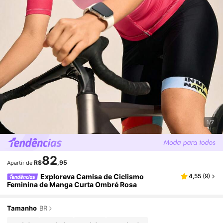
1/7
82
R$
,95
Apartir de
Exploreva Camisa de Ciclismo
4,55
(
9
)
Feminina de Manga Curta Ombré Rosa
Tamanho
BR