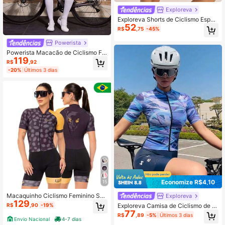
Exploreva
Exploreva Shorts de Ciclismo Esport
52
ivos Justos de Cintura Alta Cor Sóli
R$
,75
-45%
da para Mulheres
Powerista
Powerista Macacão de Ciclismo Fe
119
minino Rosa + Branco de Manga Cu
R$
,92
rta e Shorts Curtos
-20%
Últimos 3 dias
Economize R$4,10
15
Macaquinho Ciclismo Feminino Sub
Exploreva
129
limado Manga Curta Macacão Forr
Exploreva Camisa de Ciclismo de M
R$
,90
-19%
o Gel Bike Bicicleta Pedal Proteção
77
anga Curta com Estampa Aleatória
R$
,89
-5%
Últimos 3 dias
UV Respirável Cápsula
Feminina
Envio Nacional
4-7 dias