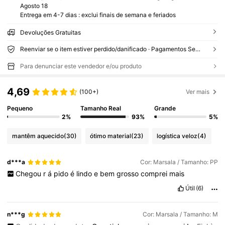
Agosto 18
Entrega em 4-7 dias : exclui finais de semana e feriados
Devoluções Gratuitas
Reenviar se o item estiver perdido/danificado · Pagamentos Seguros · Proteção de privacidade
Para denunciar este vendedor e/ou produto
4,69
(100+)
Ver mais
Pequeno
Tamanho Real
Grande
2%
93%
5%
mantêm aquecido
(30)
ótimo material
(23)
logística veloz
(4)
d***a
Cor: Marsala / Tamanho: PP
Chegou
r
á
pido
é
lindo
e
bem
grosso
comprei
mais
Útil
(6)
n***g
Cor: Marsala / Tamanho: M