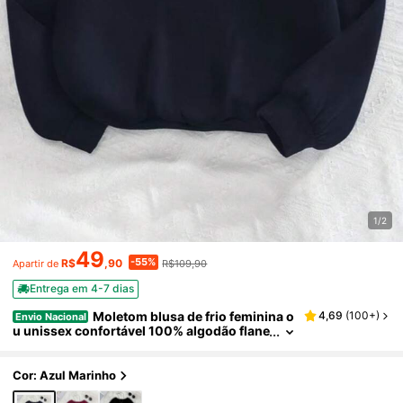
1/2
49
-55%
R$
,90
R$109,90
Apartir de
Entrega em 4-7 dias
Moletom blusa de frio feminina o
4,69
(
100+
)
Envio Nacional
u unissex confortável 100% algodão flane
lado
Cor: Azul Marinho