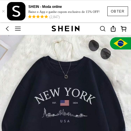
SHEIN - Moda online
×
OBTER
Baixe o App e ganhe cupom exclusivo de 15% OFF!
(2,847)