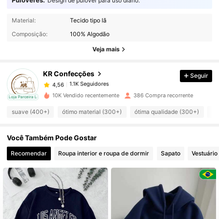
Design de pulôver para uso diário.
Material:
Tecido tipo lã
1.1K Seguidores
4,56
Composição:
100% Algodão
Veja mais
1.1K Seguidores
4,56
KR Confecções
Seguir
1.1K Seguidores
4,56
10K Vendido recentemente
386 Compra recorrente
cal
Loja Parceira Local
suave (400+)
ótimo material (300+)
ótima qualidade (300+)
li
1.1K Seguidores
4,56
Você Também Pode Gostar
1.1K Seguidores
4,56
Recomendar
Roupa interior e roupa de dormir
Sapato
Vestuário
1.1K Seguidores
4,56
1.1K Seguidores
4,56