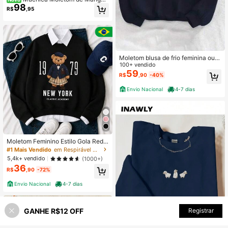
98
Longa com Estampa Digital Streetw
R$
,95
ear Feminino
Moletom blusa de frio feminina ou u
nissex confortável 100% algodão fl
100+ vendido
anelado
59
R$
,90
-40%
Envio Nacional
4-7 dias
Moletom Feminino Estilo Gola Redo
nda com Estampa Vintage de Urso
#1 Mais Vendido
em Respirável Moletons e blusas de moletom feminin
Blusa de Frio Quentinha e Super Est
5,4k+ vendido
(1000+)
ilosa Ideal para Todas as Estações
36
e Ocasiões
R$
,90
-72%
Envio Nacional
4-7 dias
GANHE R$12 OFF
ADICIONAR AO CARRINHO
Registrar
55% OFF!