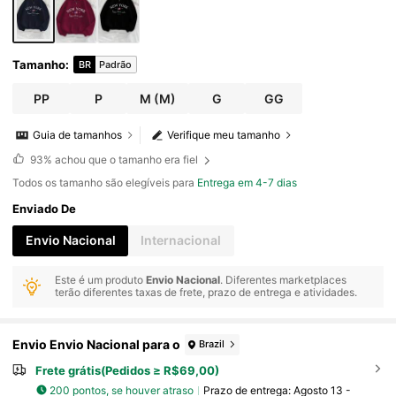
Tamanho
:
BR
Padrão
PP
P
M
(M)
G
GG
Guia de tamanhos
Verifique meu tamanho
93%
achou que o tamanho era fiel
Todos os tamanho são elegíveis para
Entrega em 4-7 dias
Enviado De
Envio Nacional
Internacional
Este é um produto
Envio Nacional
. Diferentes marketplaces
terão diferentes taxas de frete, prazo de entrega e atividades.
Envio Envio Nacional para o
Brazil
Frete grátis(Pedidos ≥ R$69,00)
200 pontos, se houver atraso
Prazo de entrega:
Agosto 13 -