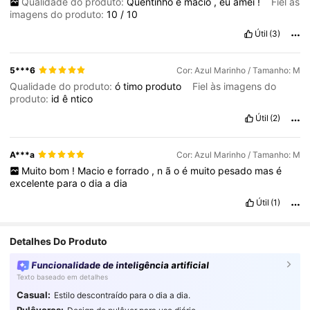
Qualidade do produto:
Quentinho
e
macio
,
eu
amei
!
Fiel às
imagens do produto:
10
/
10
Útil
(3)
5***6
Cor: Azul Marinho / Tamanho: M
Qualidade do produto:
ó
timo
produto
Fiel às imagens do
produto:
id
ê
ntico
Útil
(2)
A***a
Cor: Azul Marinho / Tamanho: M
Muito
bom
!
Macio
e
forrado
,
n
ã
o
é
muito
pesado
mas
é
excelente
para
o
dia
a
dia
Útil
(1)
Detalhes Do Produto
Funcionalidade de inteligência artificial
Texto baseado em detalhes
Casual:
Estilo descontraído para o dia a dia.
Pulôveres: