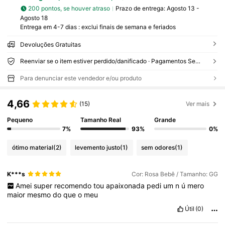
200 pontos, se houver atraso
Prazo de entrega:
Agosto 13 -
Agosto 18
Entrega em 4-7 dias : exclui finais de semana e feriados
Devoluções Gratuitas
Reenviar se o item estiver perdido/danificado · Pagamentos Seguros · Proteção de privacidade
Para denunciar este vendedor e/ou produto
4,66
(15)
Ver mais
Pequeno
Tamanho Real
Grande
7%
93%
0%
ótimo material
(2)
levemento justo
(1)
sem odores
(1)
K***s
Cor: Rosa Bebê / Tamanho: GG
Amei
super
recomendo
tou
apaixonada
pedi
um
n
ú
mero
maior
mesmo
do
que
o
meu
Útil
(0)