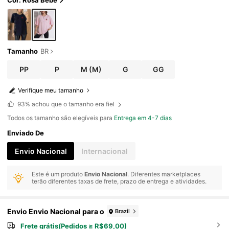
Cor: Rosa Bebê
Tamanho
BR
PP
P
M
(M)
G
GG
Verifique meu tamanho
93%
achou que o tamanho era fiel
Todos os tamanho são elegíveis para
Entrega em 4-7 dias
Enviado De
Envio Nacional
Internacional
Este é um produto
Envio Nacional
. Diferentes marketplaces
terão diferentes taxas de frete, prazo de entrega e atividades.
Envio Envio Nacional para o
Brazil
Frete grátis(Pedidos ≥ R$69,00)