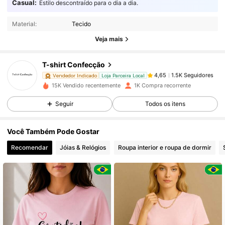
4,65
Casual:
Estilo descontraído para o dia a dia.
Material:
Tecido
1.5K Seguidores
4,65
Veja mais
T-shirt Confecção
1.5K Seguidores
4,65
Vendedor Indicado
Loja Parceira Local
m***5
pago
1 dia atrás
15K Vendido recentemente
1K Compra recorrente
1.5K Seguidores
4,65
Seguir
Todos os itens
Você Também Pode Gostar
1.5K Seguidores
4,65
Recomendar
Jóias & Relógios
Roupa interior e roupa de dormir
1.5K Seguidores
4,65
1.5K Seguidores
4,65