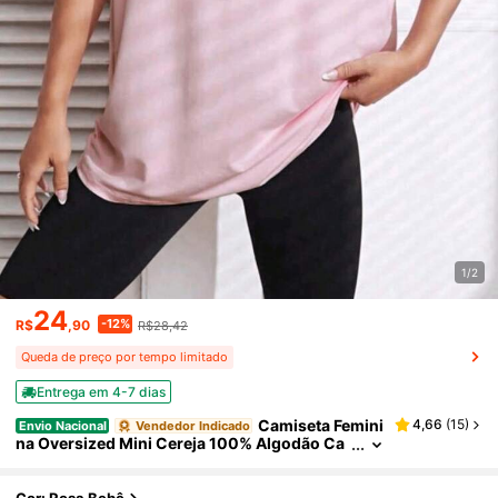
1/2
24
-12%
R$
,90
R$28,42
Queda de preço por tempo limitado
Entrega em 4-7 dias
Camiseta Femini
4,66
(
15
)
Envio Nacional
Vendedor Indicado
na Oversized Mini Cereja 100% Algodão Ca
misa Malha Premium Blusa Estampada Lanç
amento