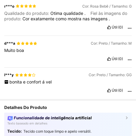
r***o
Cor: Rosa Bebê / Tamanho: G
Qualidade do produto:
Otima
qualidade
.
Fiel às imagens do
produto:
Cor
exatamente
como
mostra
nas
imagens
.
Útil
(0)
d***a
Cor: Preto / Tamanho: M
Muito
boa
Útil
(0)
l***y
Cor: Preto / Tamanho: GG
bonita
e
confort
á
vel
Útil
(0)
Detalhes Do Produto
Funcionalidade de inteligência artificial
Texto baseado em detalhes
Tecido:
Tecido com toque limpo e apelo versátil.
1.5K Seguidores