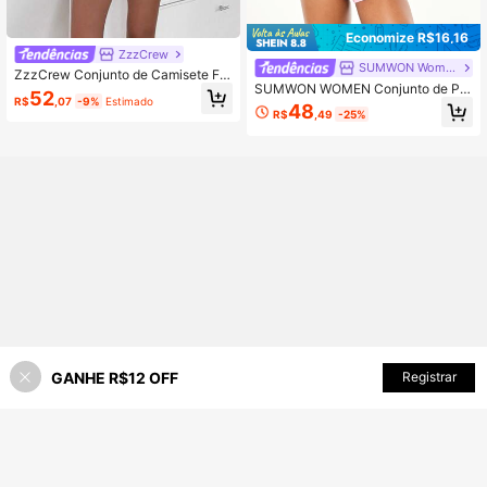
Economize R$16,16
ZzzCrew
SUMWON Women
ZzzCrew Conjunto de Camisete Fe
SUMWON WOMEN Conjunto de Pij
minino Estampa Xadrez de Coração
52
R$
,07
-9%
Estimado
ama Coordenado com Top Camiset
em Toda a Peça Pijama Casual Sex
48
R$
,49
-25%
a e Microsshorte com Detalhe de A
y Pode Ser Usado ao Ar Livre
cabamento Contrastante
GANHE R$12 OFF
Registrar
40% OFF!
ADICIONAR AO CARRINHO