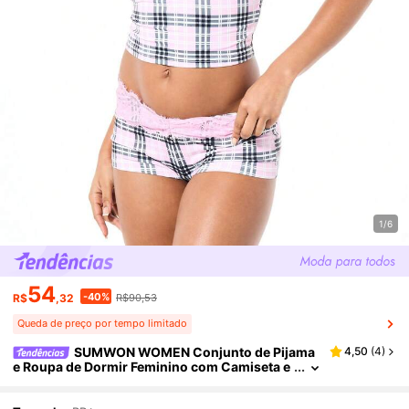
1/6
54
-40%
R$
,32
R$90,53
Queda de preço por tempo limitado
SUMWON WOMEN Conjunto de Pijama
4,50
(
4
)
e Roupa de Dormir Feminino com Camiseta e
Shorts em Xadrez Rosa com Renda