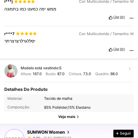
i***j
Cor: Multicolorido / Tamanho: M
ממש
יפה
כמעט
כמו
בתמונה
Útil
(0)
r***7
Cor: Multicolorido / Tamanho: M
יסללגרלרצרצרתר
Útil
(0)
Modelo está vestindo:
S
Altura:
167.0
Busto:
87.0
Cintura:
73.0
Quadris:
98.0
Detalhes Do Produto
872K Seguidores
4,86
Material:
Tecido de malha
Composição:
85% Poliéster,15% Elastano
872K Seguidores
4,86
Veja mais
SUMWON Women
Seguir
872K Seguidores
4,86