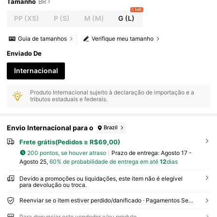
Tamanho
BR
1 left
PP
(XS)
P
(S)
M
(M)
G
(L)
Guia de tamanhos
Verifique meu tamanho
Enviado De
Internacional
Produto Internacional sujeito à declaração de importação e a
tributos estaduais e federais.
Envio Internacional para o
Brazil
Frete grátis(Pedidos ≥ R$69,00)
200 pontos, se houver atraso
Prazo de entrega:
Agosto 17 -
Agosto 25,
60% de probabilidade de entrega em até
12
dias
Devido a promoções ou liquidações, este item não é elegível
para devolução ou troca.
Reenviar se o item estiver perdido/danificado · Pagamentos Seguros · Proteção de privacidade
Para denunciar este vendedor e/ou produto