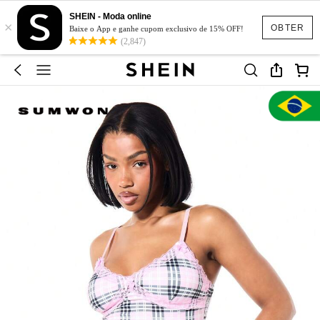
SHEIN - Moda online
×
OBTER
Baixe o App e ganhe cupom exclusivo de 15% OFF!
(2,847)