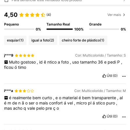
4,50
(4)
Ver mais
Pequeno
Tamanho Real
Grande
0%
100%
0%
esquiar
(1)
igual a foto
(2)
cheiro forte de plástico
(1)
j***9
Cor: Multicolorido / Tamanho: S
Muito
gostoso
,
id
ê
ntico
a
foto
,
uso
tamanho
36
e
pedi
P
,
ficou
ó
timo
Útil
(0)
l***a
Cor: Multicolorido / Tamanho: M
é
realmente
bem
curto
,
e
o
material
é
bem
transparente
,
al
é
m
de
n
ã
o
ser
o
mais
confort
á
vel
,
micro
pl
á
stico
puro
,
mas
acho
q
vale
pelo
pre
ç
o
Útil
(0)