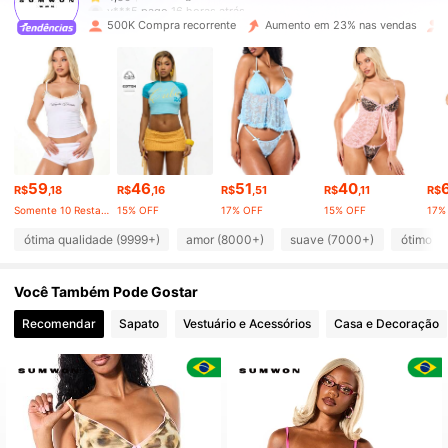
v***5
pago
16 horas atrás
500K Compra recorrente
Aumento em 23% nas vendas
872K Seguidores
4,86
872K Seguidores
4,86
872K Seguidores
4,86
59
46
51
40
R$
,18
R$
,16
R$
,51
R$
,11
R$
Somente 10 Restante
15% OFF
17% OFF
15% OFF
17%
872K Seguidores
4,86
ótima qualidade (9999+)
amor (8000+)
suave (7000+)
ótimo ma
Você Também Pode Gostar
872K Seguidores
4,86
Recomendar
Sapato
Vestuário e Acessórios
Casa e Decoração
872K Seguidores
4,86
872K Seguidores
4,86