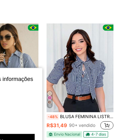
4,81
128
2K
4,81
128
2K
4,81
128
2K
s informações
10
a com Botões Solta em Tecido Crepe Premium sem Bolso Tendencia Casual Elegante
BLUSA FEMININA LISTRADA COM LAÇO E BOTÃO MODA FEMININA
-48%
R$31,49
90+ vendido
o
Envio Nacional
4-7 dias
nal
4-7 dias