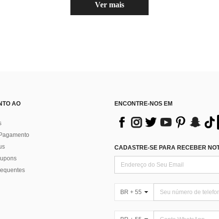
Ver mais
NTO AO
ENCONTRE-NOS EM
s
 Pagamento
us
CADASTRE-SE PARA RECEBER NOTÍ
 cupons
requentes
BR + 55