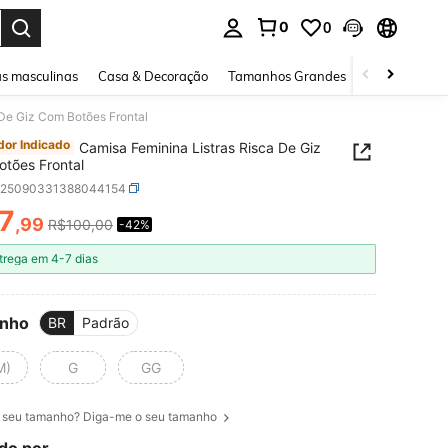
0
0
ar. Press Enter to select.
s masculinas
Casa & Decoração
Tamanhos Grandes
Joias e acessó
 De Giz Com Botões Frontal
or Indicado
Camisa Feminina Listras Risca De Giz
tões Frontal
z25090331388044154
7
,99
R$100,00
-42%
ICE AND AVAILABILITY
trega em 4-7 dias
nho
BR
Padrão
M)
G
GG
 seu tamanho? Diga-me o seu tamanho
do por