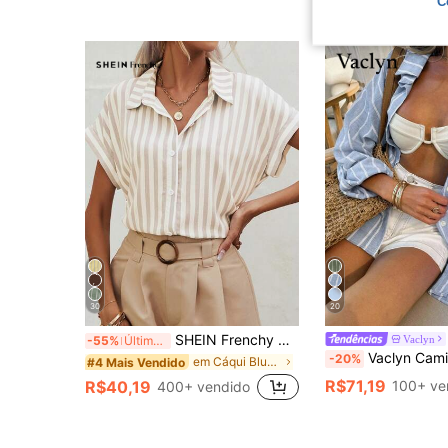
C
30
20
SHEIN Frenchy Camisa Listrada de Manga Curta Tipo Morcego, Blusas de Manga Curta
Vaclyn
-55%
Últimos 3 dias
Vaclyn Camisa Casual Feminina Listrada com M
-20%
em Cáqui Blusas de escritório macias
#4 Mais Vendido
R$71,19
R$40,19
100+ ve
400+ vendido