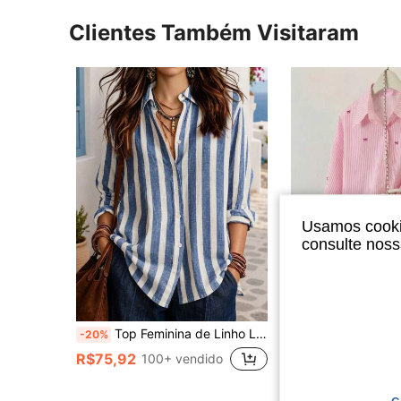
Clientes Também Visitaram
Usamos cookie
consulte nos
6
Top Feminina de Linho Listrada com Botões, Top Casual com Listras Verticais, Manga Longa, Decote em V, Caimento Solto, Adequada para Férias na Praia
Camisa Feminina Listrada com Blocos de Cor e Bo
-20%
-20%
(1000+
R$75,92
100+ vendido
R$68,72
600+ vendido