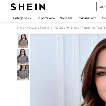
Motf
Use up 
Categorias
Só para você
Novo em
Envio nacional
Pr
Início
Vestuário Feminino
Roupas Femininas
Femininos Tops, B
/
/
/