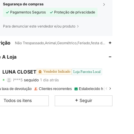
Segurança de compras
Pagamentos Seguros
Proteção de privacidade
Para denunciar este vendedor e/ou produto
4,81
128
2K
ição
Não Trespassado,Animal,Geométrico,Feriado,festa do chá,Noite,Escritó
4,81
128
2K
 A Loja
4,81
128
2K
LUNA CLOSET
Vendedor Indicado
Loja Parceira Local
l***5
seguido
1 dia atrás
4,81
128
2K
Classificação
Itens
Seguidores
a taxa de devolução
Clientes recorrentes
Estabelecido há 1 ano
1.6K V
4,81
128
2K
Todos os itens
Seguir
4,81
128
2K
4,81
128
2K