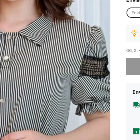
Env
GG, G, 
Desculp
Env