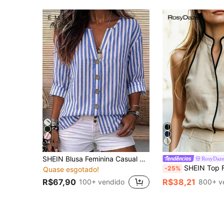
14
SHEIN Blusa Feminina Casual de Verão para Escritório, Tecida com Listras, Uso Diário
RosyDaz
SHEIN Top Feminina de Linho Estilo Francês Chic com Decote Halter, Sem Mangas, Gola 
-25%
Quase esgotado!
R$67,90
R$38,21
100+ vendido
800+ v