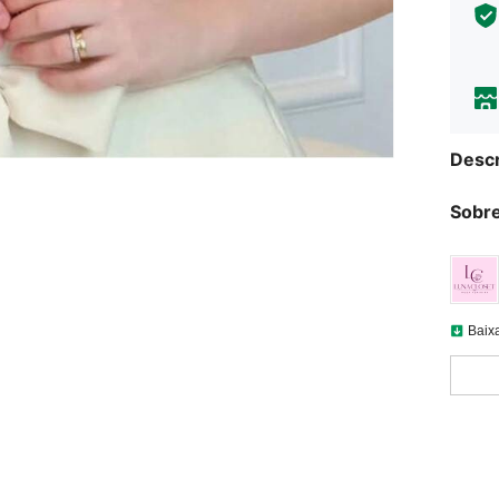
Descr
Sobre
Baix