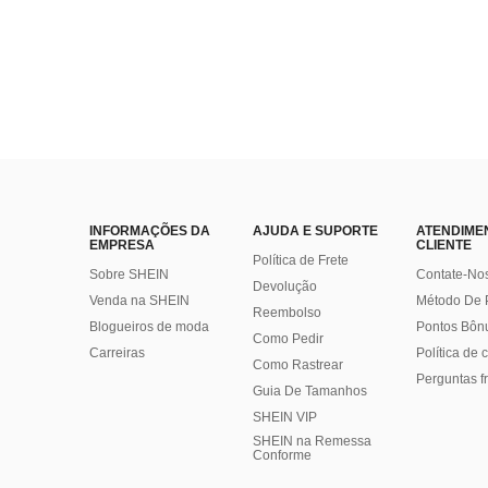
INFORMAÇÕES DA
AJUDA E SUPORTE
ATENDIME
EMPRESA
CLIENTE
Política de Frete
Sobre SHEIN
Contate-No
Devolução
Venda na SHEIN
Método De
Reembolso
Blogueiros de moda
Pontos Bôn
Como Pedir
Carreiras
Política de
Como Rastrear
Perguntas f
Guia De Tamanhos
SHEIN VIP
SHEIN na Remessa
Conforme