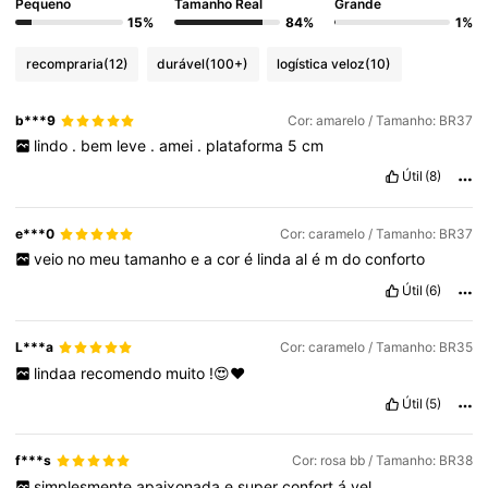
Pequeno
Tamanho Real
Grande
15%
84%
1%
recompraria
(12)
durável
(100+)
logística veloz
(10)
b***9
Cor: amarelo / Tamanho: BR37
lindo
.
bem
leve
.
amei
.
plataforma
5
cm
Útil
(8)
e***0
Cor: caramelo / Tamanho: BR37
veio
no
meu
tamanho
e
a
cor
é
linda
al
é
m
do
conforto
Útil
(6)
L***a
Cor: caramelo / Tamanho: BR35
lindaa
recomendo
muito
!😍❤️
Útil
(5)
f***s
Cor: rosa bb / Tamanho: BR38
simplesmente
apaixonada
e
super
confort
á
vel
.