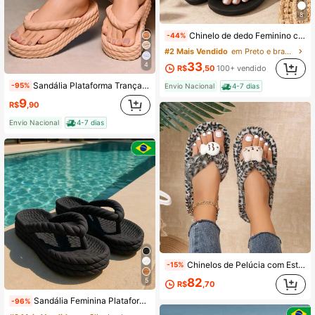
8
Chinelo de dedo Feminino com pedraria | Chinelo Elegante Verão Antiderrapante Várias Cores
-44%
#2 Mais Vendido
em Preto e branco Chinelos Femininos
33
4
R$
,50
100+ vendido
Sandália Plataforma Trança Nuvem Feminina Moda Confortável Leve Macio
-95%
Envio Nacional
4-7 dias
9
R$
,90
Envio Nacional
4-7 dias
Chinelos de Pelúcia com Estampa de Leopardo para Mulheres, Chinelos Fofos de Desenho Animado para Outono/Inverno, Chinelos de Casa com Sola Macia e Quentes para Uso Interno/Externo
-15%
82
5
R$
,70
Sandália Feminina Plataforma Tranças Ortopédica Flat Nuvem Confort Super Leve e Macia Moda Praia Carnaval
-96%