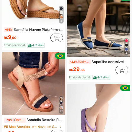
4
Sandália Nuvem Plataforma Flatform Tranças Feminina Ortopédica Moda Praia Confortável Leve Macio
-95%
9
R$
,90
Envio Nacional
4-7 dias
4
Sapatilha acessivel na promoçao Casual Laço Contraste Ar livre moleca
-23%
Últimos 2 dias
29
R$
,88
Envio Nacional
4-7 dias
22
Sandalia Rasteira Elastico Ortopedica
-73%
Últimos 2 dias
#5 Mais Vendido
em Novo em Sandálias Femininas