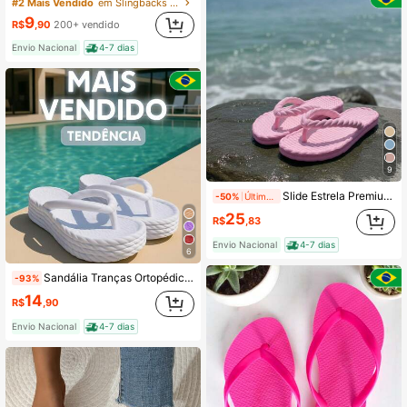
#2 Mais Vendido
em Slingbacks Chinelos Femininos
9
R$
,90
200+ vendido
Envio Nacional
4-7 dias
9
Slide Estrela Premium – Maciez e Estilo em Cada Passo
-50%
Últimos 2 dias
25
R$
,83
Envio Nacional
4-7 dias
6
Sandália Tranças Ortopédica Nuvem Plataforma Chinelo Super Macio Estilosa Promoção
-93%
14
R$
,90
Envio Nacional
4-7 dias