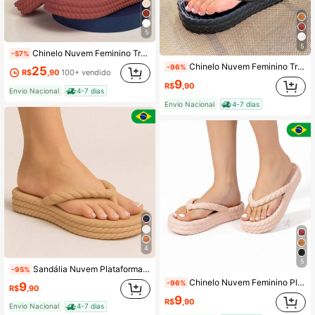
5
5
Chinelo Nuvem Feminino Trança Verão Conforto Macio
-57%
Chinelo Nuvem Feminino Trança Plataforma Sandália Ortopédica Leve Macia Confortável Trabalho Dia Dia Esporão
-96%
25
R$
,90
100+ vendido
9
R$
,90
Envio Nacional
4-7 dias
Envio Nacional
4-7 dias
4
5
Sandália Nuvem Plataforma Flatform Tranças Feminina Ortopédica Moda Praia Confortável Leve Macio Carnaval
-95%
Chinelo Nuvem Feminino Plataforma Trança Sandália Flat Ortopédica Leve Macia Confortável
-96%
9
R$
,90
9
R$
,90
Envio Nacional
4-7 dias