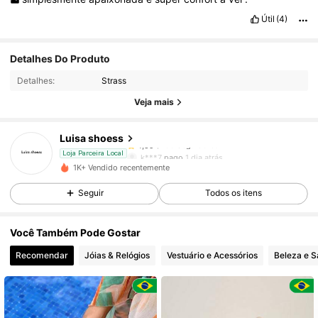
Útil
(4)
183 Seguidores
4,59
Detalhes Do Produto
Detalhes:
Strass
183 Seguidores
4,59
Veja mais
Luisa shoess
183 Seguidores
4,59
k***7
pago
1 dia atrás
Loja Parceira Local
1K+ Vendido recentemente
183 Seguidores
4,59
Seguir
Todos os itens
Você Também Pode Gostar
183 Seguidores
4,59
Recomendar
Jóias & Relógios
Vestuário e Acessórios
Beleza e 
183 Seguidores
4,59