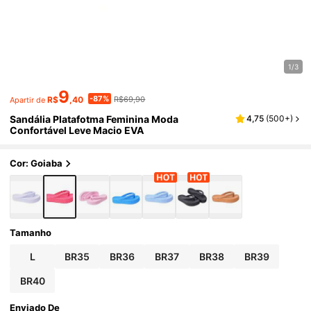
1/3
9
-87%
R$
,40
R$69,90
Apartir de
Sandália Platafotma Feminina Moda
4,75
(
500+
)
Confortável Leve Macio EVA
Cor: Goiaba
Tamanho
L
BR35
BR36
BR37
BR38
BR39
BR40
Enviado De