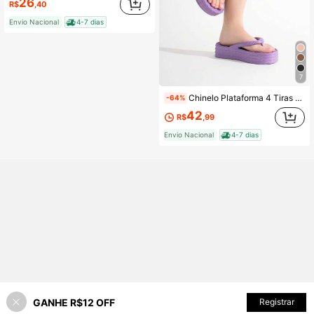
26
R$
,40
Envio Nacional
4-7 dias
7
Chinelo Plataforma 4 Tiras Traçadas Ortopédico Confortável Em EVA Super Leve e Macio 33 ao 40
-64%
42
R$
,99
Envio Nacional
4-7 dias
GANHE R$12 OFF
ADICIONAR AO CARRINHO
Registrar
87% OFF!