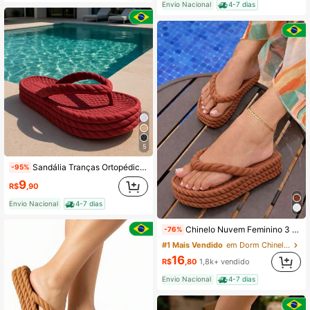
Envio Nacional
4-7 dias
5
Sandália Tranças Ortopédica Nuvem Plataforma Chinelo Super Macio Estilosa Promoção Carnaval
-95%
9
R$
,90
Envio Nacional
4-7 dias
Chinelo Nuvem Feminino 3 Tranças Plataforma Nuvem Confortável
-76%
#1 Mais Vendido
em Dorm Chinelos Femininos
16
R$
,80
1,8k+ vendido
Envio Nacional
4-7 dias