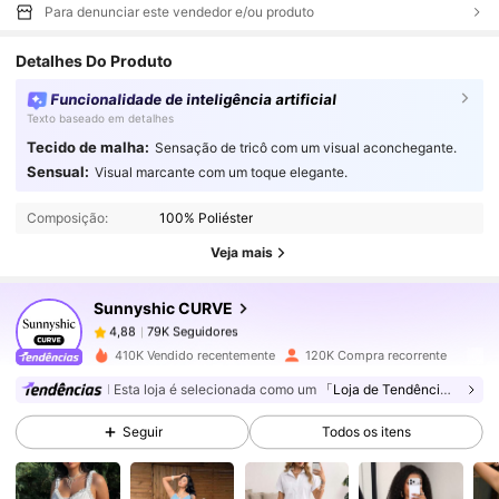
Para denunciar este vendedor e/ou produto
Detalhes Do Produto
Funcionalidade de inteligência artificial
Texto baseado em detalhes
Tecido de malha:
Sensação de tricô com um visual aconchegante.
79K Seguidores
4,88
Sensual:
Visual marcante com um toque elegante.
Composição:
100% Poliéster
79K Seguidores
4,88
Veja mais
Sunnyshic CURVE
79K Seguidores
4,88
p***o
pago
1 dia atrás
410K Vendido recentemente
120K Compra recorrente
79K Seguidores
4,88
Esta loja é selecionada como um
「Loja de Tendências」
Seguir
Todos os itens
79K Seguidores
4,88