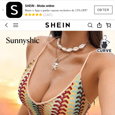
SHEIN - Moda online
×
OBTER
Baixe o App e ganhe cupom exclusivo de 15% OFF!
(2,847)