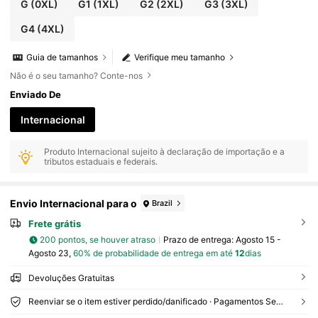
G
(0XL)
G1
(1XL)
G2
(2XL)
G3
(3XL)
G4
(4XL)
Guia de tamanhos
Verifique meu tamanho
Não é o seu tamanho? Conte-nos
Enviado De
Internacional
Produto Internacional sujeito à declaração de importação e a
tributos estaduais e federais.
Envio Internacional para o
Brazil
Frete grátis
200 pontos, se houver atraso
Prazo de entrega:
Agosto 15 -
Agosto 23,
60% de probabilidade de entrega em até
12
dias
Devoluções Gratuitas
Reenviar se o item estiver perdido/danificado · Pagamentos Seguros · Proteção de privacidade