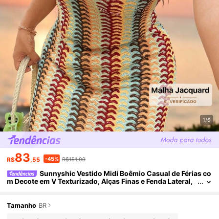
1/6
83
-45%
R$
,55
R$151,90
Sunnyshic Vestido Midi Boêmio Casual de Férias co
m Decote em V Texturizado, Alças Finas e Fenda Lateral,
Estampa Colorida de Listras, para Mulheres Plus Size, Ve
stido Saída de Praia, Vestido Capa de Maiô Bikini, Vestido Zan
ea, Roupa de Férias Feminina, Vestido de Verão para Mulhere
Tamanho
BR
s, Vestido de Praia