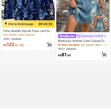
32
Oferta Relâmpago
09:24:34
Flirla Vestido Slip de Praia com Esta
mpa Estilo Boêmio
30+ Dizem "sem odores"
Breezaya CURVE
200+ vendido
Breezaya Vestido Cami Casual Diár
122
io para Encontros com Estampa de
#1 Mais Vendido
em Tecido Vestidos Tamanhos Grandes
R$
,12
-7%
Letras para Mulheres Plus Size
400+ vendido
81
R$
,90