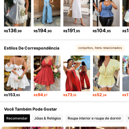
79K Seguidores
4,88
79K Seguidores
4,88
136
194
191
104
R$
,99
R$
,90
R$
,95
R$
,95
R$
Estilos De Correspondência
conjuntos
, Itens relacionados
79K Seguidores
4,88
79K Seguidores
4,88
79K Seguidores
4,88
153
94
73
52
1
R$
,95
R$
,87
R$
,10
R$
,24
R$
79K Seguidores
4,88
Você Também Pode Gostar
Recomendar
Jóias & Relógios
Roupa interior e roupa de dormir