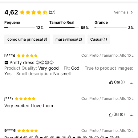
4,62
(27)
Ver mais
Pequeno
Tamanho Real
Grande
12%
85%
3%
como uma princesa
(3)
maravilhoso
(2)
Casual
(1)
h***d
Cor: Preto / Tamanho: Alto 1XL
Pretty
dress
😍😍😍😍
Product Quality:
Very
good
Fit:
God
True to product images:
Yes
Smell description:
No
smell
Útil
(1)
j***r
Cor: Preto / Tamanho: Alto 1XL
Very
excited
I
love
them
Útil
(0)
9***6
Cor: Preto / Tamanho: Alto 1XL
Beautiful
😍
🤩
👌
❣️
😘
😊
😍
🤩
👌
❣️
😘
😊
😍
🤩
👌
❣️
😘
😊