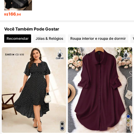
166
R$
,94
Você Também Pode Gostar
Recomendar
Jóias & Relógios
Roupa interior e roupa de dormir
10