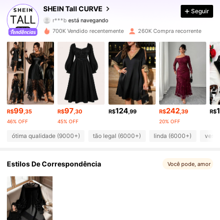
SHEIN Tall CURVE
Seguir
194K Seguidores
4,80
700K Vendido recentemente
260K Compra recorrente
194K Seguidores
4,80
194K Seguidores
4,80
194K Seguidores
4,80
99
97
124
242
194K Seguidores
4,80
R$
,35
R$
,30
R$
,99
R$
,39
R$
46% OFF
45% OFF
20% OFF
194K Seguidores
4,80
ótima qualidade (9000+)
tão legal (6000+)
linda (6000+)
vest
194K Seguidores
4,80
Estilos De Correspondência
Você pode, amor
194K Seguidores
4,80