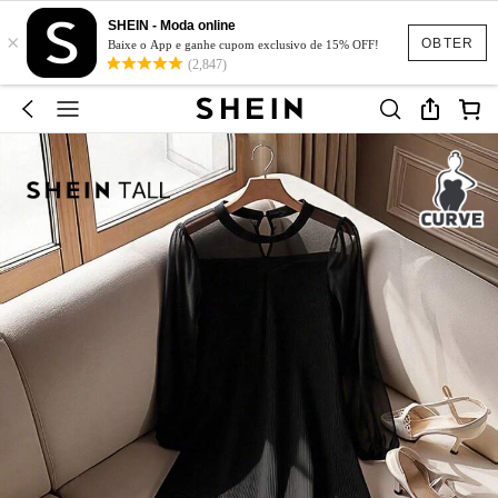
SHEIN - Moda online
×
OBTER
Baixe o App e ganhe cupom exclusivo de 15% OFF!
(2,847)