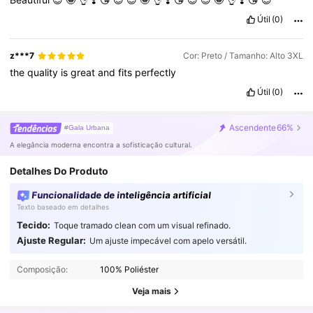
Útil
(0)
z***7
Cor: Preto / Tamanho: Alto 3XL
the
quality
is
great
and
fits
perfectly
Útil
(0)
Ascendente
66%
#Gala Urbana
A elegância moderna encontra a sofisticação cultural.
Detalhes Do Produto
Funcionalidade de inteligência artificial
Texto baseado em detalhes
Tecido:
Toque tramado clean com um visual refinado.
Ajuste Regular:
Um ajuste impecável com apelo versátil.
194K Seguidores
4,80
Composição:
100% Poliéster
194K Seguidores
4,80
Veja mais
194K Seguidores
4,80