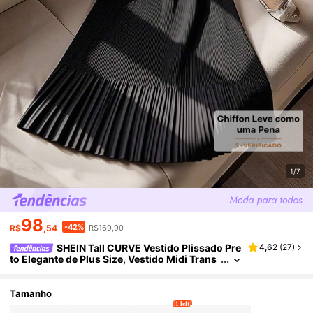
1/7
98
-42%
R$
,54
R$169,90
SHEIN Tall CURVE Vestido Plissado Pre
4,62
(
27
)
to Elegante de Plus Size, Vestido Midi Trans
parente de Manga Longa, Vestido Preto Femi
nino Plissado Midi
Tamanho
1 left