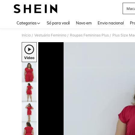
Maca
Use up 
Categorias
Só para você
Novo em
Envio nacional
Pr
Início
Vestuário Feminino
Roupas Femininas Plus
Plus Size Ma
/
/
/
Video