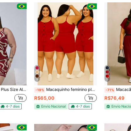
8
5
tável elegante Casual Bolso moda Férias
Macaquinho feminino plus size MODA VERÃO G1 G2 G3 na malha duna super confortável bem soltinho ideal para uso do dia a dia
Macacão Plus Feminin
-19%
-71%
R$65,00
R$76,49
4-7 dias
Envio Nacional
4-7 dias
Envio Nacio