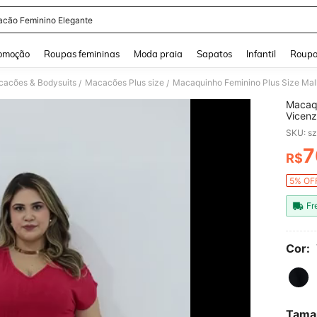
cão Feminino Elegante
and down arrow keys to navigate search Buscas recentes and Pesquisar e Encontr
omoção
Roupas femininas
Moda praia
Sapatos
Infantil
Roupa
cacões & Bodysuits
Macacões Plus size
Macaquinho Feminino Plus Size Malh
/
/
Macaqu
Vicenz
SKU: s
7
R$
PR
5% OFF
Fr
Cor:
Tama