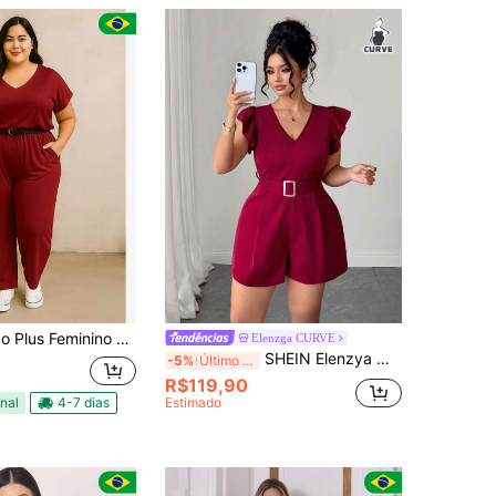
o pantalona forrado casual com manga curta
Elenzga CURVE
SHEIN Elenzya Macacão Elegante e Ajustado para Mulheres Plus Size para Uso Diário
-5%
Último dia
R$119,90
nal
4-7 dias
Estimado