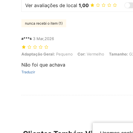
Ver avaliações de local
1,00
nunca recebi o item (1)
a***s
3 Mar,2026
Adaptação Geral: Pequeno, Cor: Vermelho, Tamanho: G2
Adaptação Geral:
Pequeno
Cor:
Vermelho
Tamanho:
G
Não foi que achava
Traduzir