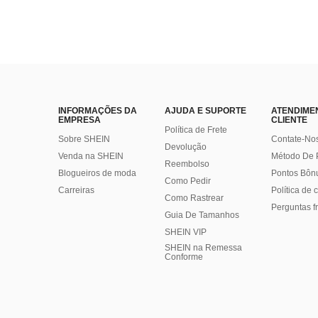
INFORMAÇÕES DA
AJUDA E SUPORTE
ATENDIME
EMPRESA
CLIENTE
Política de Frete
Sobre SHEIN
Contate-No
Devolução
Venda na SHEIN
Método De
Reembolso
Blogueiros de moda
Pontos Bôn
Como Pedir
Carreiras
Política de
Como Rastrear
Perguntas f
Guia De Tamanhos
SHEIN VIP
SHEIN na Remessa
Conforme