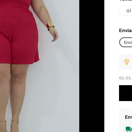
G1
Envia
Env
G2, G3,
Env