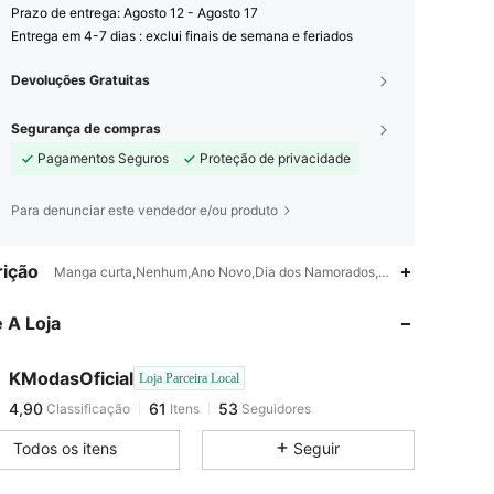
Prazo de entrega:
Agosto 12 - Agosto 17
Entrega em 4-7 dias : exclui finais de semana e feriados
Devoluções Gratuitas
Segurança de compras
Pagamentos Seguros
Proteção de privacidade
Para denunciar este vendedor e/ou produto
ição
Manga curta,Nenhum,Ano Novo,Dia dos Namorados,Natal
4,90
61
53
 A Loja
4,90
61
53
KModasOficial
Loja Parceira Local
4,90
61
53
Classificação
Itens
Seguidores
t***t
pago
1 dia atrás
Todos os itens
Seguir
4,90
61
53