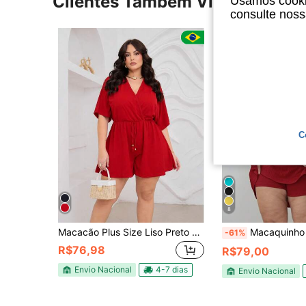
Clientes Também Visitaram
Usamos cookie
consulte nos
C
8
Macacão Plus Size Liso Preto ou Vermelho Soltinho Curto Casual Elegante Manga Ampla Morcego Decote V Transpassado REF: 129
Macaquinho Plus Siz
-61%
R$76,98
R$79,00
Envio Nacional
4-7 dias
Envio Nacional