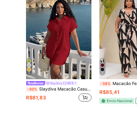
6
5
Macacão Feminino longo Plus Size Com Cinto bolso 
Slaydiva CURVE
-39%
Slaydiva Macacão Casual de Manga Curta com Decote em V, Bolsos e Botões, Ajuste Solto, para Mulheres Plus Size, Elegante para Uso Diário, Festa de Aniversário, Formatura, Uso Estudantil, Passeio Diário, Versátil, Lazer, Férias, Cruzeiro, Praia, Banho de Sol, Casual Executivo, Minimalista, Verão
-30%
R$85,41
R$81,83
Envio Nacional