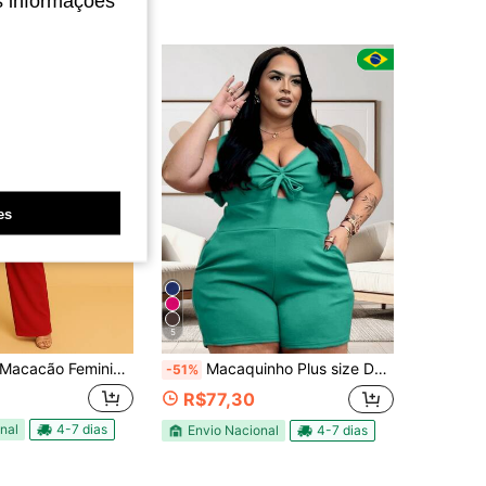
s informações
es
5
acacão Feminino Regata Plus Size Canelado e Elastano Decote em V Liso Calça Pantalona Moda Casual Chique Moderna
Macaquinho Plus size Decote em V Bolsos Casual Soltinho Elegante Feminino Estica Modela Festa Social Outono Inverno São João Namorados
-51%
R$77,30
nal
4-7 dias
Envio Nacional
4-7 dias