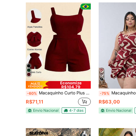
Economize
5
R$104,79
Macaquinho Curto Plus Size Feminino frente Unica Macaquinho Costa Nua Aberto nas Costas Macaquinho Coladinho abertura Lateral Moda Gringa Macaquinho Curto Sexy Elegante Decotado V
Macaquinho Plus Size Alça Grossa -Confor
-60%
-75%
R$71,11
R$63,00
Envio Nacional
4-7 dias
Envio Nacional