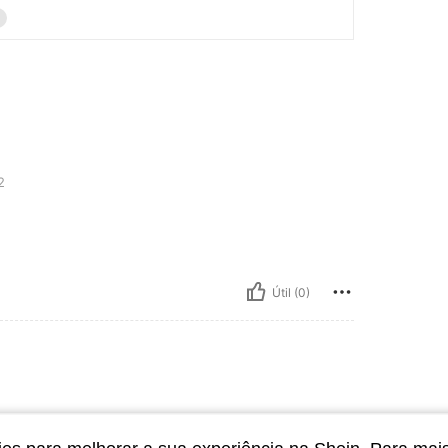
2
Útil (0)