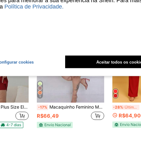
s para melhorar a sua experiência na Shein. Para mai
sa
Política de Privacidade
.
onfigurar cookies
Aceitar todos os cooki
5
e Elegante + Shorts
Macaquinho Feminino Modelo Plus Size em Viscolycra
M
-17%
-28%
Último dia
R$64,90
R$66,49
Envio Nacio
4-7 dias
Envio Nacional