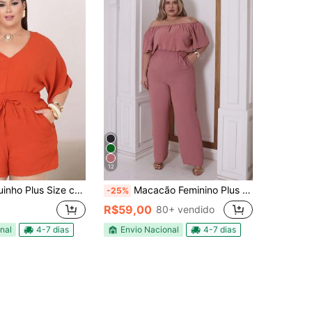
12
 Lastex na Cintura Manga Morcego com Bolso nas Laterais
Macacão Feminino Plus Size Longo Ciganinha Manga Curta Elegante Casual Com Bolsos Levinho Pantalona
-25%
R$59,00
80+ vendido
nal
4-7 dias
Envio Nacional
4-7 dias