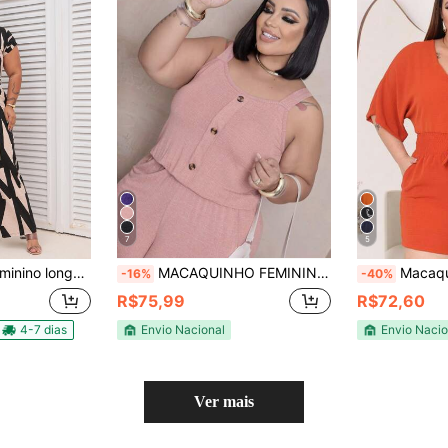
7
5
decote Em V Soltinho Elegante Luxo do 42 ao 60
MACAQUINHO FEMININO REGATA PLUS SIZE VISCOLYCRA
Macaquinho Plus Size com
-16%
-40%
R$75,99
R$72,60
4-7 dias
Envio Nacional
Envio Nacio
Ver mais