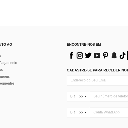
NTO AO
ENCONTRE-NOS EM
s
 Pagamento
us
CADASTRE-SE PARA RECEBER NOTÍ
 cupons
requentes
BR + 55
BR + 55