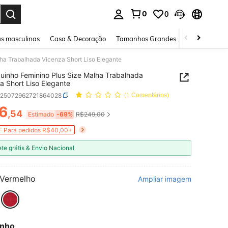
0
0
ar. Press Enter to select.
s masculinas
Casa & Decoração
Tamanhos Grandes
Joias e acessó
a Trabalhada Vicenza Short Liso Elegante
inho Feminino Plus Size Malha Trabalhada
a Short Liso Elegante
z25072962721864028
(1 Comentários)
6
,54
ICE AND AVAILABILITY
Estimado
-69%
R$249,00
 Para pedidos R$40,00+
ete grátis & Envio Nacional
Vermelho
Ampliar imagem
nho