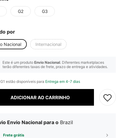
G2
G3
do por
io Nacional
Internacional
Este é um produto
Envio Nacional
. Diferentes marketplaces
terão diferentes taxas de frete, prazo de entrega e atividades.
 G1 estão disponíveis para
Entrega em 4-7 dias
ADICIONAR AO CARRINHO
io Envio Nacional para o
Brazil
Frete grátis