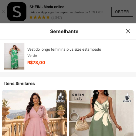
SHEIN - Moda online
×
OBTER
Baixe o App e ganhe cupom exclusivo de 15% OFF!
(2,847)
Semelhante
Vestido longo feminina plus size estampado
Verde
R$78,00
Itens Similares