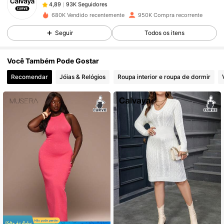
s***2
pago
1 dia atrás
680K Vendido recentemente
950K Compra recorrente
93K Seguidores
4,89
Seguir
Todos os itens
Você Também Pode Gostar
93K Seguidores
4,89
Recomendar
Jóias & Relógios
Roupa interior e roupa de dormir
93K Seguidores
4,89
93K Seguidores
4,89
93K Seguidores
4,89
93K Seguidores
4,89