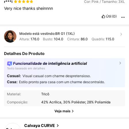
r***i
Cor: Pink / Tamanho: 3XL
Very
nice
thanks
sheinnnn
Útil
(0)
Modelo está vestindo:
BR G1 (1XL)
Altura:
176.0
Busto:
104.0
Cintura:
86.0
Quadris:
115.0
Detalhes Do Produto
Funcionalidade de inteligência artificial
Texto baseado em detalhes
Casual:
Visual casual com charme despretensioso.
Casa:
Estilo pronto para casa com um charme descontraído.
93K Seguidores
4,89
Material:
Tricô
Composição:
42% Acrílica, 30% Poliéster, 28% Poliamida
93K Seguidores
4,89
Veja mais
Calvaya CURVE
93K Seguidores
4,89