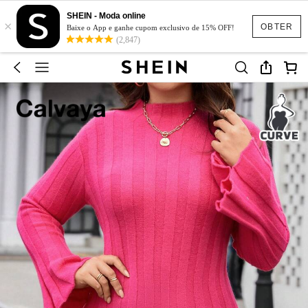
SHEIN - Moda online
×
OBTER
Baixe o App e ganhe cupom exclusivo de 15% OFF!
(2,847)