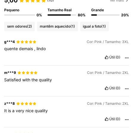
5,00
(10)
Ver mais
Pequeno
Tamanho Real
Grande
0%
80%
20%
sem odores
(2)
mantêm aquecido
(1)
igual a foto
(1)
g***4
Cor: Pink / Tamanho: 3XL
quente
demais
,
lindo
Útil
(0)
m***9
Cor: Pink / Tamanho: 2XL
Satisfied
with
the
quality
Útil
(0)
z***8
Cor: Pink / Tamanho: 2XL
It
is
a
very
nice
quality
Útil
(0)