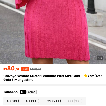
1/6
80
-55%
R$
,51
R$178,90
Calvaya Vestido Suéter Feminino Plus Size Com
5,00
(
10
)
Gola E Manga Sino
Tamanho
:
BR
Padrão
G
(0XL)
G1
(1XL)
G2
(2XL)
G3
(3XL)