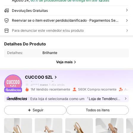
Agosto 24,
60% de probabilidade de entrega em até
12
dias
Devoluções Gratuitas
Reenviar se o item estiver perdido/danificado · Pagamentos Seguros · Proteção de privacidade
Para denunciar este vendedor e/ou produto
899K Seguidores
4,91
Detalhes Do Produto
Detalhes:
Brilhante
899K Seguidores
4,91
Veja mais
CUCCOO SZL
899K Seguidores
4,91
a***1
pago
1 dia atrás
1M Vendido recentemente
560K Compra recorrente
Aume
899K Seguidores
4,91
Esta loja é selecionada como um
「Loja de Tendências」
Seguir
Todos os itens
899K Seguidores
4,91