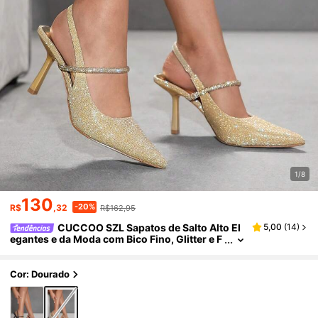
1/8
130
-20%
R$
,32
R$162,95
CUCCOO SZL Sapatos de Salto Alto El
5,00
(
14
)
egantes e da Moda com Bico Fino, Glitter e F
aixa Elástica com Strass para Mulheres
Cor: Dourado