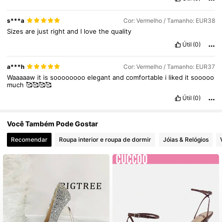
s***a
Cor: Vermelho / Tamanho: EUR38
Sizes
are
just
right
and
I
love
the
quality
Útil
(0)
a***h
Cor: Vermelho / Tamanho: EUR37
Waaaaaw
it
is
soooooooo
elegant
and
comfortable
i
liked
it
sooooo
much
🥰🥰🥰🥰
Útil
(0)
Você Também Pode Gostar
Recomendar
Roupa interior e roupa de dormir
Jóias & Relógios