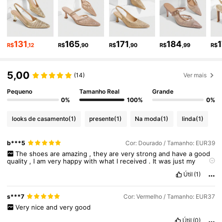
899K Seguidores
4,91
899K Seguidores
4,91
131
165
171
184
R$
,12
R$
,90
R$
,90
R$
,99
R$
5,00
899K Seguidores
4,91
(14)
Ver mais
Pequeno
Tamanho Real
Grande
0%
100%
0%
899K Seguidores
4,91
looks de casamento
(1)
presente
(1)
Na moda
(1)
linda
(1)
899K Seguidores
4,91
b***5
Cor: Dourado / Tamanho: EUR39
The
shoes
are
amazing
,
they
are
very
strong
and
have
a
good
quality
,
I
am
very
happy
with
what
I
received
.
It
was
just
my
perfect
size
.
899K Seguidores
4,91
Útil
(1)
s***7
Cor: Vermelho / Tamanho: EUR37
Very
nice
and
very
good
Útil
(0)