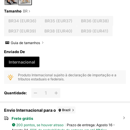
Tamanho
BR
BR34
(EUR36)
BR35
(EUR37)
BR36
(EUR38)
BR37
(EUR39)
BR38
(EUR40)
BR39
(EUR41)
Guia de tamanhos
Enviado De
Internacional
Produto Internacional sujeito à declaração de importação e a
tributos estaduais e federais.
Quantidade:
Envio Internacional para o
Brazil
Frete grátis
200 pontos, se houver atraso
Prazo de entrega:
Agosto 16 -