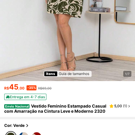
Itens
Guia de tamanhos
1/7
45
-35%
R$
,00
R$69,00
Entrega em 4-7 dias
Vestido Feminino Estampado Casual
5,00
(
1
)
Envio Nacional
com Amarração na Cintura Leve e Moderno 2320
Cor: Verde