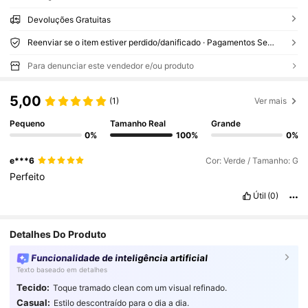
Devoluções Gratuitas
Reenviar se o item estiver perdido/danificado · Pagamentos Seguros · Proteção de privacidade
Para denunciar este vendedor e/ou produto
5,00
(1)
Ver mais
Pequeno
Tamanho Real
Grande
0%
100%
0%
e***6
Cor: Verde / Tamanho: G
Perfeito
Útil
(0)
Detalhes Do Produto
Funcionalidade de inteligência artificial
Texto baseado em detalhes
Tecido:
Toque tramado clean com um visual refinado.
Casual:
Estilo descontraído para o dia a dia.