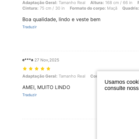
Adaptação Geral: Tamanho Real, Altura: 168 cm / 66 in, Peso: 80 kg /
Adaptação Geral:
Tamanho Real
Altura:
168 cm / 66 in
Cintura:
75 cm / 30 in
Formato do corpo:
Maçã
Quadris:
Boa qualidade, lindo e veste bem
Traduzir
e***a
27 Nov,2025
Adaptação Geral: Tamanho Real, Cor: Azul e Branco, Tamanho: L
Adaptação Geral:
Tamanho Real
Cor:
Azul e Branco
Tam
Usamos cookie
AMEI, MUITO LINDO
consulte nos
Traduzir
Ver Mais Ava