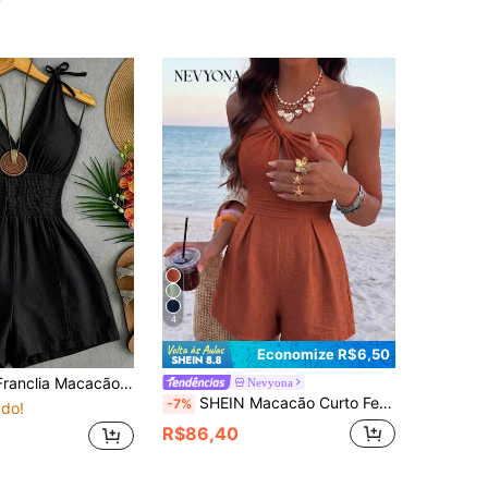
4
Economize R$6,50
eminino Casual de Uso Diário com Pregas em Cor Sólida
Nevyona
SHEIN Macacão Curto Feminino Designer para Férias e Passeios, com Busto Franzido, Recorte na Cintura e Um Ombro Só, Roupa de Verão para Férias, Romper para Festa de Festival de Música, Shorts Casual para Passeios
-7%
do!
R$86,40