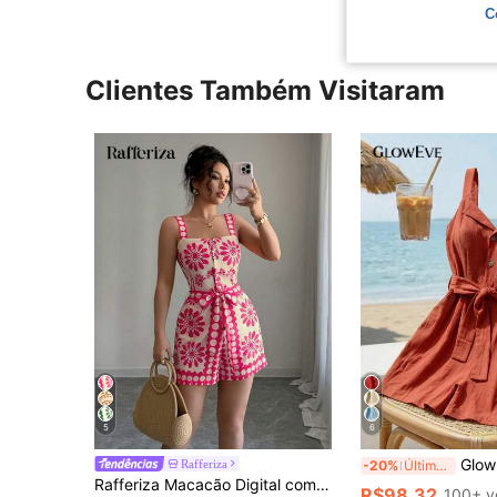
C
Clientes Também Visitaram
5
6
GlowEve Macacão Elegante 
Rafferiza
-20%
Últimos 3 dias
Rafferiza Macacão Digital com Estampa Floral de Dopamina Laranja, Moda e Versátil para Mulheres
R$98,32
100+ v