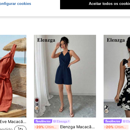
onfigurar cookies
Aceitar todos os cooki
16
Sem Mangas com Botões para Mulheres, Adequado para Uso Diário
Elenzga
El
Elenzga Macacão Feminino Elegante Azul Primavera/Verão com Decote em V, Fivela Pequena Redonda, Design de Laço, Sem Mangas, Ajustado e Slim
Elen
-20%
Últimos 3 dias
-20%
Últimos 3 dias
endido