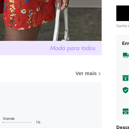
Ganhe 
Env
Ver mais
Grande
1%
Descr