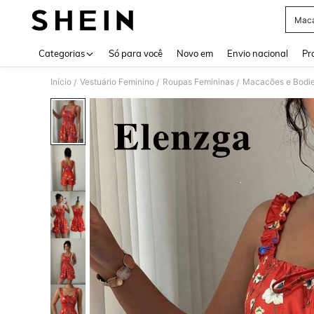
Maca
Use up 
Categorias
Só para você
Novo em
Envio nacional
Pr
Início
Vestuário Feminino
Roupas Femininas
Macacões e Bodie
/
/
/