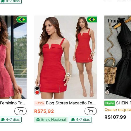
4-7 dias
passado com Alças Finas
Blog Stores Macacão Feminino Curto Alfaiataria Com Decote Em V 9781
SHEIN Franclia Macacão F
-71%
Novo
Quase esgota
R$75,92
R$107,99
4-7 dias
Envio Nacional
4-7 dias