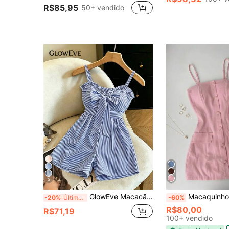
R$85,95
50+ vendido
5
GlowEve Macacão Curto Feminino Casual de Verão com Listras e Laço Decorativo
Macaquinho de Alfaiataria Sensorial CURTO com Botões 
-20%
Últimos 3 dias
-60%
R$80,00
R$71,19
100+ vendido