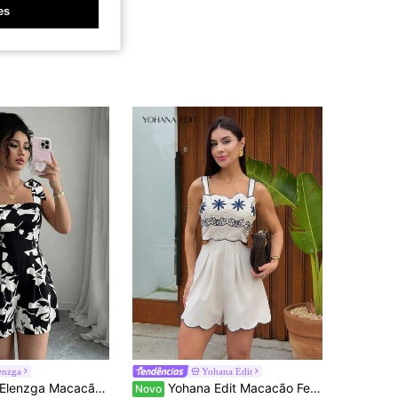
es
enzga
Yohana Edit
zga Macacão Feminino de Perna Larga com Cintura Franzida, Elástica e Amarração, Design Sofisticado em Preto e Branco Estampado, Elegante e Sofisticado, Adequado para Dia dos Namorados, Páscoa, Carnaval, Dia do Trabalho, Presentes de Aniversário, Encontros, Festas, Ocasiões Formais, Looks de Professora, Looks de Alta Vibração, Viagens e Férias, Macacão para Primavera/Verão
Yohana Edit Macacão Feminino de Verão com Bordado Floral e Borda em Concha
Novo