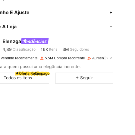
4,89
16K
3M
nho E Ajuste
 A Loja
4,89
16K
3M
Elenzga
4,89
16K
3M
Classificação
Itens
Seguidores
i***s
pago
1 dia atrás
 Vendido recentemente
5.5M Compra recorrente
Aumento de seguidores 
4,89
16K
3M
 Cintura: 78 cm / 31 in, Cor: Azul e Branco, Tamanho: M
para quem possui uma elegância inerente.
Oferta Relâmpago
Todos os itens
Seguir
4,89
16K
3M
4,89
16K
3M
4,89
16K
3M