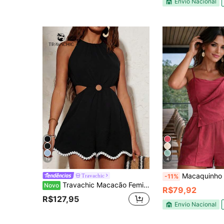
Envio Nacional
19
4
Macaquinho Feminino Trans
Travachic
-11%
Travachic Macacão Feminino Casual de Uso Diário com Recortes Vazados e Blocos de Cor
Novo
R$79,92
R$127,95
Envio Nacional