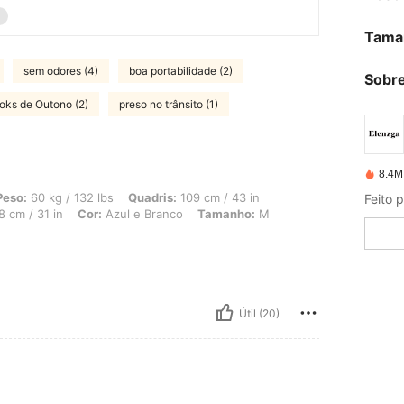
Tama
sem odores (4)
boa portabilidade (2)
Sobre
oks de Outono (2)
preso no trânsito (1)
8.4M
/ 132 lbs, Quadris: 109 cm / 43 in, Formato do corpo: Maçã, Busto: 95 cm / 37 in,
Peso:
60 kg / 132 lbs
Quadris:
109 cm / 43 in
Feito 
 cm / 31 in
Cor:
Azul e Branco
Tamanho:
M
Útil (20)