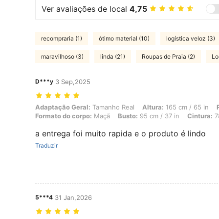
Ver avaliações de local
4,75
recompraria (1)
ótimo material (10)
logística veloz (3)
maravilhoso (3)
linda (21)
Roupas de Praia (2)
Lo
D***y
3 Sep,2025
Adaptação Geral: Tamanho Real, Altura: 165 cm / 65 in, Peso: 60 kg 
Adaptação Geral:
Tamanho Real
Altura:
165 cm / 65 in
Formato do corpo:
Maçã
Busto:
95 cm / 37 in
Cintura:
78
a entrega foi muito rapida e o produto é lindo
Traduzir
5***4
31 Jan,2026