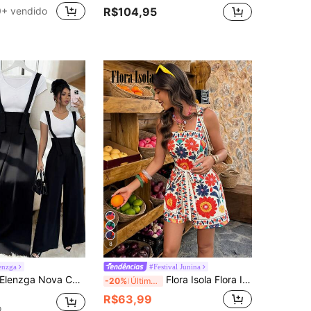
+ vendido
R$104,95
8
enzga
#Festival Junina
enzga Nova Chegada Macacão Casual Versátil Feminino de Linho Espinha de Peixe Preto, Design Elegante Francês de Moda, Cintura Marcada, Perna Reta e Larga, Solto para Uso Diário
Flora Isola Flora Isola Macacão Curto Estampado Feminino, Adequado para Férias, Primavera/Verão
-20%
Últimos 3 dias
R$63,99
o