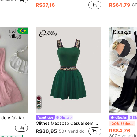
R$67,16
R$64,79
80
Frontais e Bolsos Utilitários – Coleção Marrante 2026
Olithes
El
Olithes Macacão Casual sem Mangas com Alças Grossas, Versátil
El
-20%
Últimos 3 dias
R$84,76
R$66,95
50+ vendido
300+ vendid