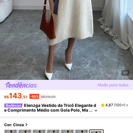
1/7
143
-55%
R$
,51
R$318,90
Elenzga Vestido de Tricô Elegante d
4,87
(
100+
)
e Comprimento Médio com Gola Polo, Ma
ngas Bufantes, Cintura Marcada e Contra
ste de Cores Retrô para Mulheres
Cor: Cinza