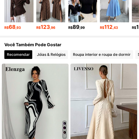
3M Seguidores
4,89
3M Seguidores
4,89
68
123
89
112
R$
,93
R$
,96
R$
,99
R$
,43
R$
Você Também Pode Gostar
3M Seguidores
4,89
Recomendar
Jóias & Relógios
Roupa interior e roupa de dormir
3M Seguidores
4,89
3M Seguidores
4,89
3M Seguidores
4,89
17