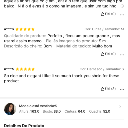
aquelas
fibras
que
co
ç
am
,
ent
ã
o
tem
que
usar
com
algo
por
baixo
.
N
ã
o
é
evas
ã
o
como
na
imagem
,
e
sim
um
tudinho
que
ao
amarrar
o
cinta
t
á
essa
impress
ã
o
.
Útil
(0)
a***s
Cor: Cinza / Tamanho: M
Qualidade do produto:
Perfeita
,
ficou
um
pouco
grande
,
mas
usarei
assim
mesmo
Fiel às imagens do produto:
Sim
Descrição do cheiro:
Bom
Material do tecido:
Muito
bom
Útil
(0)
n***5
Cor: Damasco / Tamanho: S
So
nice
and
elegant
i
like
it
so
much
thank
you
shein
for
these
product
Útil
(3)
Modelo está vestindo:
S
Altura:
163.0
Busto:
88.0
Cintura:
64.0
Quadris:
92.0
Detalhes Do Produto