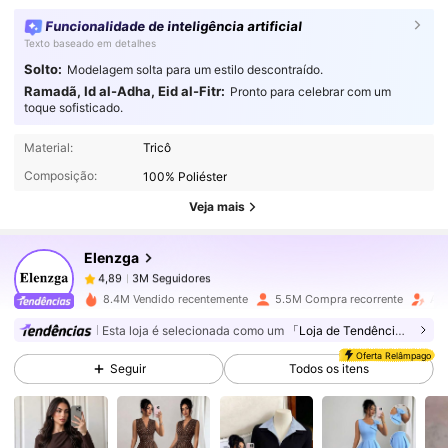
Funcionalidade de inteligência artificial
Texto baseado em detalhes
Solto:
Modelagem solta para um estilo descontraído.
Ramadã, Id al-Adha, Eid al-Fitr:
Pronto para celebrar com um
toque sofisticado.
3M Seguidores
4,89
Material:
Tricô
Composição:
100% Poliéster
3M Seguidores
4,89
Veja mais
Elenzga
3M Seguidores
4,89
a***w
pago
1 dia atrás
8.4M Vendido recentemente
5.5M Compra recorrente
Aum
3M Seguidores
4,89
Esta loja é selecionada como um
「Loja de Tendências」
Oferta Relâmpago
Seguir
Todos os itens
3M Seguidores
4,89