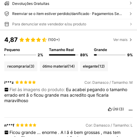
Devoluções Gratuitas
Reenviar se o item estiver perdido/danificado · Pagamentos Seguros · Proteção de privacidade
Para denunciar este vendedor e/ou produto
4,87
(100+)
Ver mais
Pequeno
Tamanho Real
Grande
2%
89%
9%
recompraria
(3)
ótimo material
(14)
elegante
(12)
i***z
Cor: Damasco / Tamanho: M
Fiel às imagens do produto:
Eu
acabei
pegando
o
tamanho
errado
ent
ã
o
ficou
grande
mas
acredito
que
ficaria
maravilhoso
Útil
(3)
n***f
Cor: Damasco / Tamanho: L
Ficou
grande
...
enorme
.
A
l
ã
é
bem
grossas
,
mas
tem