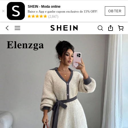
SHEIN - Moda online
×
OBTER
Baixe o App e ganhe cupom exclusivo de 15% OFF!
(2,847)