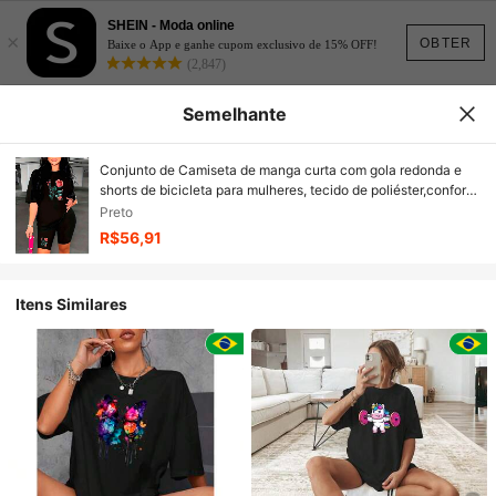
SHEIN - Moda online
×
OBTER
Baixe o App e ganhe cupom exclusivo de 15% OFF!
(2,847)
Semelhante
Conjunto de Camiseta de manga curta com gola redonda e
shorts de bicicleta para mulheres, tecido de poliéster,conforto
para todas as estações
Preto
R$56,91
Itens Similares