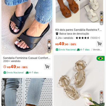
6
Kit dois pares Sandália Rasteira Fe
minina Moderna Estilosa
Baixa taxa de devolução
2,2k+ vendido
(1000+)
49
R$
,90
-38%
Envio Nacional
4-7 dias
Vendedor Indicado
4
Sandalia Feminina Casual Conforta
vel Elegante Blogueira Couro Plataf
200+ vendido
orma Baixa Detalhe Dedão
49
R$
,90
-58%
Envio Nacional
4-7 dias
6
#1 Mais Vendido
em Flipflop Sandálias Flat Femininas