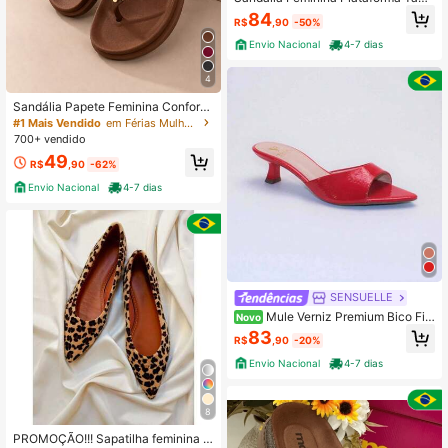
anco 9 CM Confortável Blogueira S
84
R$
,90
-50%
alto Alto Grosso Meia Pata Anabela
Macia Moderna KALLYS 4915
Envio Nacional
4-7 dias
4
Sandália Papete Feminina Confortá
vel Elegante Leve para o Dia a Dia
#1 Mais Vendido
em Férias Mulheres Plataformas e Sandálias Cunha
Tendencia
700+ vendido
49
R$
,90
-62%
Envio Nacional
4-7 dias
SENSUELLE
Mule Verniz Premium Bico Fin
Novo
o Salto Geométrico 3,5 cm Confortá
83
R$
,90
-20%
vel Luxo
Envio Nacional
4-7 dias
8
PROMOÇÃO!!! Sapatilha feminina bi