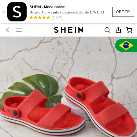
SHEIN - Moda online
×
OBTER
Baixe o App e ganhe cupom exclusivo de 15% OFF!
(2,847)