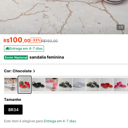
1/3
100
R$
,00
-33%
R$150,00
Entrega em 4-7 dias
sandalia feminina
Envio Nacional
Cor: Chocolate
Tamanho
BR34
Este item é elegível para
Entrega em 4-7 dias