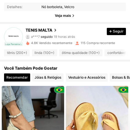
441 Seguidores
4,69
Detalhes:
Nó borboleta, Velcro
441 Seguidores
4,69
Veja mais
441 Seguidores
4,69
TENIS MALTA
Seguir
a***7
seguido
19 horas atrás
441 Seguidores
4,69
4.8K Vendido recentemente
115 Compra recorrente
cal
Loja Parceira Local
tênis (200+)
linda (100+)
ótima qualidade (100+)
confortável (8
441 Seguidores
4,69
Você Também Pode Gostar
441 Seguidores
4,69
Recomendar
Jóias & Relógios
Vestuário e Acessórios
Bolsas & 
441 Seguidores
4,69
441 Seguidores
4,69
441 Seguidores
4,69
441 Seguidores
4,69