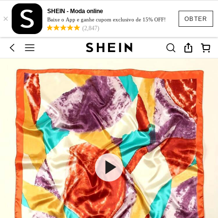
SHEIN - Moda online
×
OBTER
Baixe o App e ganhe cupom exclusivo de 15% OFF!
(2,847)