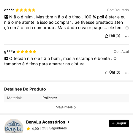
c***r
Cor: Dourado
N
ã
o
é
ruim
.
Mas
tbm
n
ã
o
é
ó
timo
.
100
%
poli
é
ster
e
eu
n
ã
o
me
atentei
a
isso
ao
comprar
.
Se
tivesse
prestado
aten
çã
o
n
ã
o
teria
comprado
.
Mas
dado
o
valor
pago
…
ele
tem
a
estampa
bonita
.
Mas
tem
cara
de
item
barato
.
Provavelmente
Útil
(0)
n
ã
o
vou
usar
.
Mas
a
loja
foi
muito
caprichosa
no
envio
.
Veio
em
papel
de
seda
e
bem
cheiroso
.
g***o
Cor: Azul
O
tecido
n
ã
o
é
t
ã
o
bom
,
mas
a
estampa
é
bonita
.
O
tamanho
é
ó
timo
para
amarrar
na
cintura
.
Útil
(0)
Detalhes Do Produto
253 Seguidores
4,90
Material:
Poliéster
Veja mais
253 Seguidores
4,90
BenyLu Acessórios
Seguir
253 Seguidores
4,90
5***9
pago
1 dia atrás