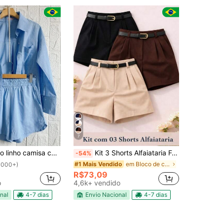
7
linho camisa com short
Kit 3 Shorts Alfaiataria Feminino Cintura Alta Com Cinto Elegante
-54%
em Bloco de cores Shorts Femininos
#1 Mais Vendido
1000+)
R$73,09
o
4,6k+ vendido
nal
4-7 dias
Envio Nacional
4-7 dias