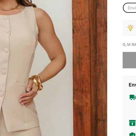
Env
G, M (M
Desculp
Env