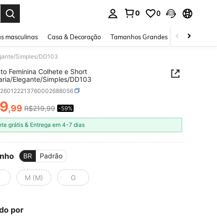
0
0
ar. Press Enter to select.
s masculinas
Casa & Decoração
Tamanhos Grandes
Joias e acessó
legante/Simples/DD103
to Feminina Colhete e Short
taria/Elegante/Simples/DD103
z260122213760002688056
9
,99
R$219,99
-59%
ICE AND AVAILABILITY
ete grátis & Entrega em 4-7 dias
nho
BR
Padrão
M (M)
G
do por