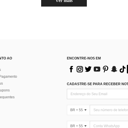
Ver mais
NTO AO
ENCONTRE-NOS EM
s
 Pagamento
us
CADASTRE-SE PARA RECEBER NOTÍ
 cupons
requentes
BR + 55
BR + 55