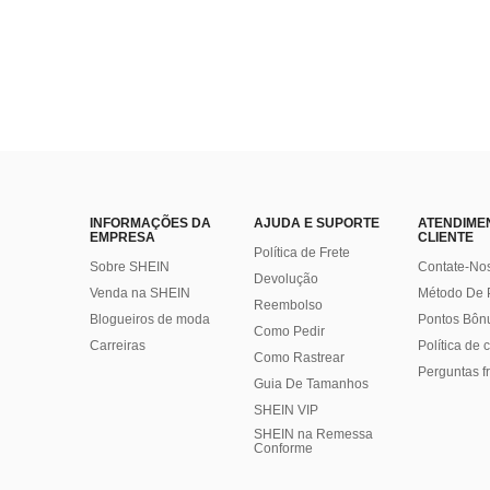
INFORMAÇÕES DA
AJUDA E SUPORTE
ATENDIME
EMPRESA
CLIENTE
Política de Frete
Sobre SHEIN
Contate-No
Devolução
Venda na SHEIN
Método De
Reembolso
Blogueiros de moda
Pontos Bôn
Como Pedir
Carreiras
Política de
Como Rastrear
Perguntas f
Guia De Tamanhos
SHEIN VIP
SHEIN na Remessa
Conforme