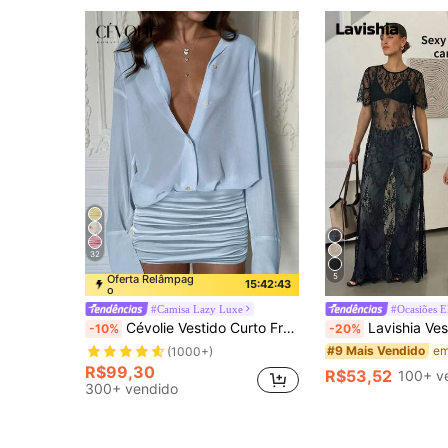
32
5
Oferta Relâmpag
15:42:42
o
#Camisa Lazy Luxe
#Ocasiões E
Cévolie Vestido Curto Franzido de Cor Sólida Fashionable Feminino 2025
Lavishia Vestido Feminino de Renda Tran
-10%
-20%
#9 Mais Vendido
(1000+)
R$99,30
R$53,52
100+ v
300+ vendido