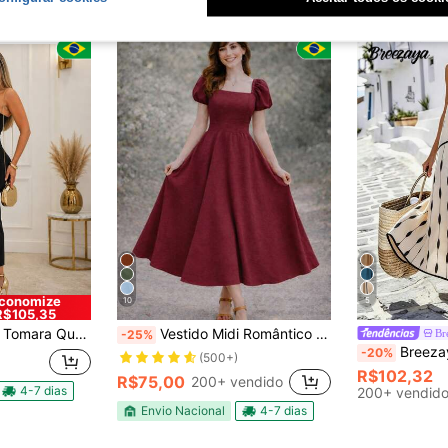
conomize
10
5
R$105,35
al Moda Feminina Festa, Férias e Elegância Verão
Vestido Midi Romântico com Manga Bufante e Saia Rodada
Br
-25%
Breezaya Vestido Longo Elegante Fe
-20%
(500+)
R$102,32
R$75,00
200+ vendido
4-7 dias
200+ vendid
Envio Nacional
4-7 dias