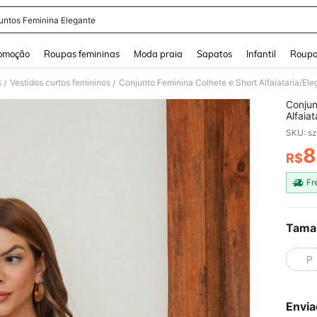
untos Feminina Elegante
and down arrow keys to navigate search Buscas recentes and Pesquisar e Encontr
omoção
Roupas femininas
Moda praia
Sapatos
Infantil
Roupa
s
Vestidos curtos femininos
Conjunto Feminina Colhete e Short Alfaiataria/E
/
/
Conjun
Alfaia
SKU: s
8
R$
PR
Fr
Tama
P
Envia