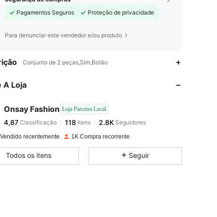
Pagamentos Seguros
Proteção de privacidade
Para denunciar este vendedor e/ou produto
4,87
118
2.8K
ição
Conjunto de 2 peças,Sim,Botão
 A Loja
4,87
118
2.8K
Onsay Fashion
Loja Parceira Local
4,87
118
2.8K
Classificação
Itens
Seguidores
v***2
pago
1 dia atrás
 Vendido recentemente
1K Compra recorrente
4,87
118
2.8K
Todos os itens
Seguir
4,87
118
2.8K
4,87
118
2.8K