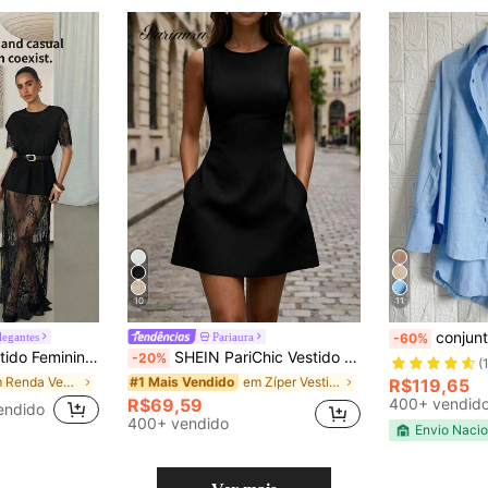
10
11
conjunto 
legantes
Pariaura
-60%
sparente com Gola Redonda e Manga Curta
SHEIN PariChic Vestido Curto Feminino Novo Primavera/Verão Amarelo Pálido Cintura Marcada Sem Mangas Casual Férias Feriado Diário Elegante Festa
-20%
(
em Renda Vestidos Femininos
em Zíper Vestidos Curtos Femininos
#1 Mais Vendido
R$119,65
R$69,59
400+ vendid
endido
400+ vendido
Envio Nacio