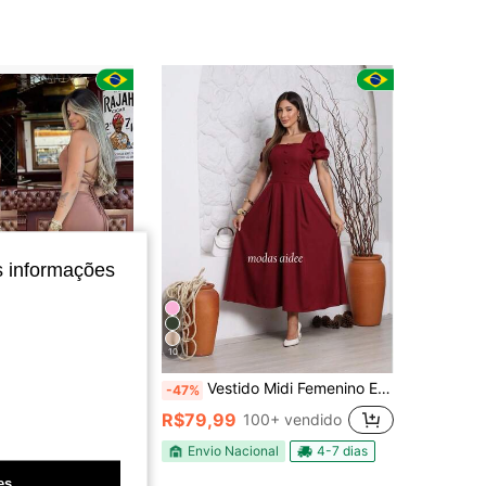
4,87
118
2.8K
4,87
118
2.8K
4,87
118
2.8K
4,87
118
2.8K
s informações
10
 longo com fenda lateral suplex Premium
Vestido Midi Femenino Evangelica Conservador / modesto Tecido Botão vestido femenino congresso Namorando Casamento
-47%
R$79,99
100+ vendido
nal
4-7 dias
Envio Nacional
4-7 dias
es