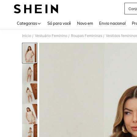
Conj
Use up 
Categorias
Só para você
Novo em
Envio nacional
Pr
Início
Vestuário Feminino
Roupas Femininas
Vestidos feminino
/
/
/