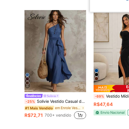
E
11
Vestido Mídi Tomara Que Caia Com Bojo E Fenda Front
Solivie
-69%
Solivie Vestido Casual de Festa com Recorte Fendido e Babado Monocromático para Mulheres
-25%
R$47,64
em Enrole Vestidos Femininos
#1 Mais Vendido
Envio Nacional
R$72,71
700+ vendido