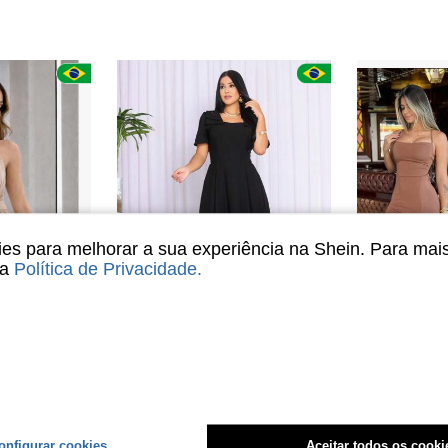
s para melhorar a sua experiência na Shein. Para mai
sa
Política de Privacidade
.
6
4
Vestido Macaquinho Feminino Elegante Festas Baladas Eventos Com Cinto Em Argola
Vestido Feminino Moda Evangelico - Sensorial, Conforto e Estilo Igreja. Culto Congresso
Vestido feminino
-5%
-90%
Somente 1 Restante
R$29,99
R$75,99
Envio Nacio
Envio Nacional
4-7 dias
4-7 dias
onfigurar cookies
Aceitar todos os cooki