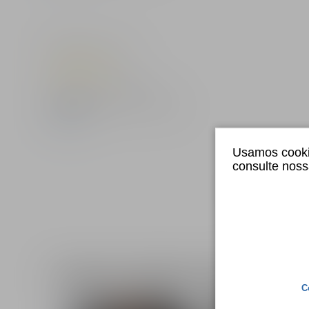
y***2
13 Oct,2024
Cor: Preto, Tamanho: S
Cor:
Preto
Tamanho:
S
画像のままでした～(*･ω･)
Traduzir
Usamos cookie
consulte nos
Ver Mais Ava
Clientes Também Visitaram
C