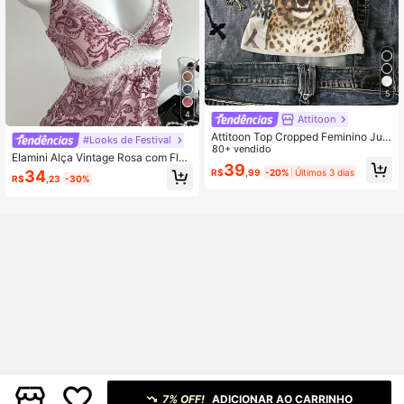
5
4
Attitoon
Attitoon Top Cropped Feminino Just
#Looks de Festival
o Assimétrico Franzido, Estampa de
80+ vendido
Elamini Alça Vintage Rosa com Flor
Leopardo com Caractere Chinês, C
39
de Caju e Renda em Contraste para
R$
,99
-20%
Últimos 3 dias
34
asual Retrô Punk Y2K, Versátil para
R$
,23
-30%
Mulheres, Uso em Férias de Verão
Festa e Encontro, Festival de Músic
a, Gótico, Verão
7% OFF!
ADICIONAR AO CARRINHO