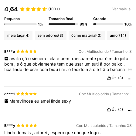
4,64
(100+)
Ver mais
Pequeno
Tamanho Real
Grande
1%
89%
10%
meia taça
(4)
sem odores
(3)
ótimo material
(3)
amor
(14)
E***e
Cor: Multicolorido / Tamanho: S
avalia
çã
o
sincera
.
ela
é
bem
transparente
por
é
m
do
jeito
bom
,
s
ó
que
obviamente
tem
que
usar
um
suti
ã
por
baixo
.
fica
lindo
de
usar
com
biqu
í
ni
.
o
tecido
n
ã
o
é
t
ã
o
bacana
mas
t
á
melhor
do
que
muita
loja
que
usa
o
mesmo
e
cobra
200
Útil
(3)
reais
,
amei
.
d***1
Cor: Multicolorido / Tamanho: L
Maravilhosa
eu
amei
linda
sexy
Útil
(4)
B***y
Cor: Multicolorido / Tamanho: XS
Linda
demais
,
adorei
,
espero
que
chegue
logo
.