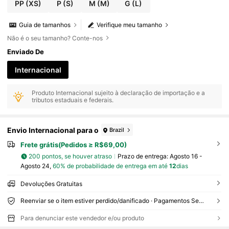
PP
(XS)
P
(S)
M
(M)
G
(L)
Guia de tamanhos
Verifique meu tamanho
Não é o seu tamanho? Conte-nos
Enviado De
Internacional
Produto Internacional sujeito à declaração de importação e a
tributos estaduais e federais.
Envio Internacional para o
Brazil
Frete grátis(Pedidos ≥ R$69,00)
200 pontos, se houver atraso
Prazo de entrega:
Agosto 16 -
Agosto 24,
60% de probabilidade de entrega em até
12
dias
Devoluções Gratuitas
Reenviar se o item estiver perdido/danificado · Pagamentos Seguros · Proteção de privacidade
Para denunciar este vendedor e/ou produto