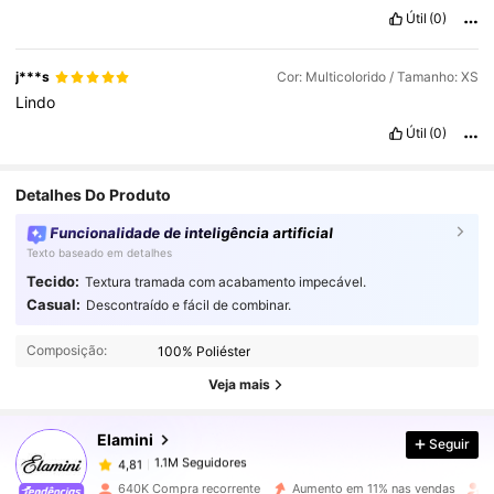
Útil
(0)
j***s
Cor: Multicolorido / Tamanho: XS
Lindo
Útil
(0)
Detalhes Do Produto
Funcionalidade de inteligência artificial
Texto baseado em detalhes
Tecido:
Textura tramada com acabamento impecável.
Casual:
Descontraído e fácil de combinar.
1.1M Seguidores
4,81
Composição:
100% Poliéster
1.1M Seguidores
4,81
Veja mais
Elamini
Seguir
1.1M Seguidores
4,81
d***e
pago
1 dia atrás
640K Compra recorrente
Aumento em 11% nas vendas
A