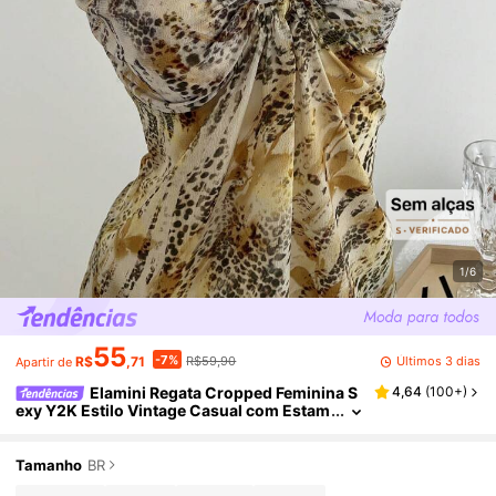
1/6
55
-7%
Últimos 3 dias
R$
,71
R$59,90
Apartir de
Elamini Regata Cropped Feminina S
4,64
(
100+
)
exy Y2K Estilo Vintage Casual com Estam
pa de Leopardo e Decoração de Botão de
Resina para o Verão
Tamanho
BR