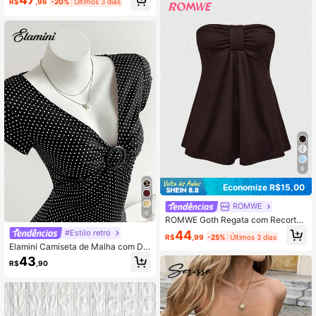
R$
,96
-20%
Últimos 3 dias
6
Economize R$15,00
ROMWE
6
ROMWE Goth Regata com Recorte
Ajustada e Sólida, Estilo Y2K, Verão
44
#Estilo retro
R$
,99
-25%
Últimos 3 dias
Elamini Camiseta de Malha com De
cote V Profundo, Franzido, Bordado
43
R$
,90
e Botões em Poá para Mulheres