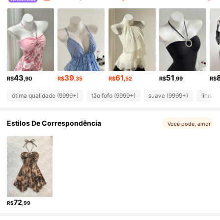
1.1M Seguidores
4,81
1.1M Seguidores
4,81
1.1M Seguidores
4,81
43
39
61
51
R$
,90
R$
,35
R$
,52
R$
,99
R$
ótima qualidade (9999+)
tão fofo (9999+)
suave (9999+)
linda 
1.1M Seguidores
4,81
Estilos De Correspondência
Você pode, amor
1.1M Seguidores
4,81
1.1M Seguidores
4,81
1.1M Seguidores
4,81
72
R$
,99