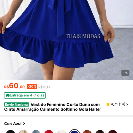
1/5
60
-20%
R$
,00
R$75,00
Entrega em 4-7 dias
Vestido Feminino Curto Duna com
4,71
(
14
)
Envio Nacional
Cinto Amarração Caimento Soltinho Gola Halter
Cor: Azul