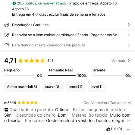
200 pontos, se houver atraso
Prazo de entrega:
Agosto 13 -
Agosto 18
Entrega em 4-7 dias : exclui finais de semana e feriados
Devoluções Gratuitas
Reenviar se o item estiver perdido/danificado · Pagamentos Seguros · Proteção de privacidade
Para denunciar este vendedor e/ou produto
4,71
(14)
Ver mais
Pequeno
Tamanho Real
Grande
0%
100%
0%
ótimo material
(8)
suave
(8)
amor
(1)
leve
(1)
m***4
Cor: Vermelho / Tamanho: M
Qualidade do produto:
Ó
timo
Fiel às imagens do produto:
Sim
Descrição do cheiro:
Bom
Material do tecido:
Muito
bom
o
tecido
Em forma:
Gostei
muito
do
vestido
,
bonito
,
elegante
e
delicado
.
Útil
(0)