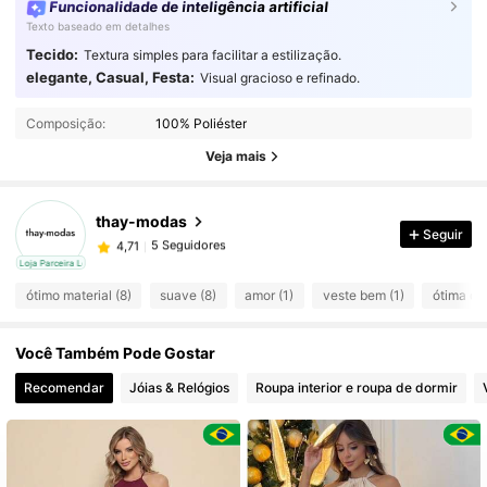
Funcionalidade de inteligência artificial
Texto baseado em detalhes
Tecido:
Textura simples para facilitar a estilização.
elegante, Casual, Festa:
Visual gracioso e refinado.
5 Seguidores
4,71
Composição:
100% Poliéster
5 Seguidores
4,71
Veja mais
5 Seguidores
4,71
5 Seguidores
4,71
thay-modas
5 Seguidores
Seguir
4,71
r***0
seguido
1 dia atrás
cal
Loja Parceira Local
5 Seguidores
4,71
ótimo material (8)
suave (8)
amor (1)
veste bem (1)
ótima qu
Você Também Pode Gostar
Recomendar
Jóias & Relógios
Roupa interior e roupa de dormir