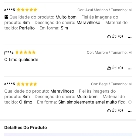
a***5
Cor: Azul Marinho / Tamanho: M
Qualidade do produto:
Muito
bom
Fiel às imagens do
produto:
Sim
Descrição do cheiro:
Maravilhoso
Material do
tecido:
Perfeito
Em forma:
Sim
Útil
(0)
j***s
Cor: Marrom / Tamanho: M
Ó
timo
qualidade
Útil
(0)
a***5
Cor: Bege / Tamanho: M
Qualidade do produto:
Maravilhoso
Fiel às imagens do
produto:
Sim
Descrição do cheiro:
Muito
bom
Material do
tecido:
Ó
timo
Em forma:
Sim
simplesmente
amei
muito
ficou
muito
lindo
em
mim
Útil
(0)
Detalhes Do Produto