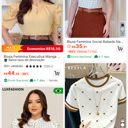
Blusa Feminina Social Babado Na
8
35
Manga Elegante Estampa Poá
R$
,91
Economize R$18,50
10+ Dizem "maravilhoso"
-60%
Últimas 11 hrs
Baixa taxa de devolução
Blusa Feminina Executiva Manga Pr
Envio Nacional
4-7 dias
incesa e Detalhe no Decote Moda E
10+ Dizem "maravilhoso"
10+ Dizem "maravilhoso"
vangélica Estilo Social Chic Moda E
Baixa taxa de devolução
Baixa taxa de devolução
90+ vendido
(100+)
vangélica
10+ Dizem "maravilhoso"
44
R$
,49
-29%
Baixa taxa de devolução
Envio Nacional
4-7 dias
Vendedor Indicado