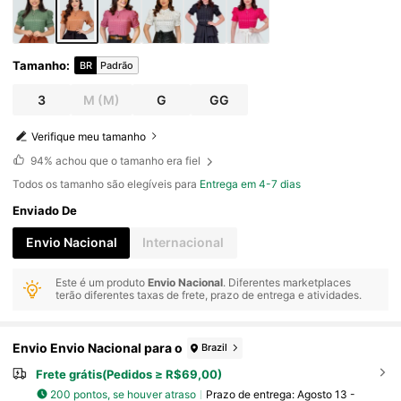
Tamanho
:
BR
Padrão
3
M
(M)
G
GG
Verifique meu tamanho
94%
achou que o tamanho era fiel
Todos os tamanho são elegíveis para
Entrega em 4-7 dias
Enviado De
Envio Nacional
Internacional
Este é um produto
Envio Nacional
. Diferentes marketplaces
terão diferentes taxas de frete, prazo de entrega e atividades.
Envio Envio Nacional para o
Brazil
Frete grátis(Pedidos ≥ R$69,00)
200 pontos, se houver atraso
Prazo de entrega:
Agosto 13 -