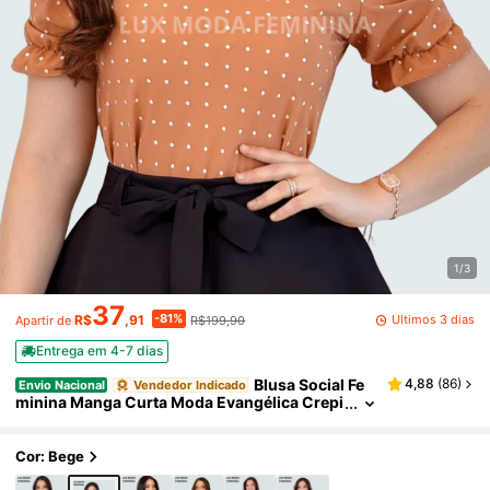
1/3
37
-81%
Últimos 3 dias
R$
,91
R$199,90
Apartir de
Entrega em 4-7 dias
Blusa Social Fe
4,88
(
86
)
Envio Nacional
Vendedor Indicado
minina Manga Curta Moda Evangélica Crepi
nho Estampa Bolinhas
Cor: Bege