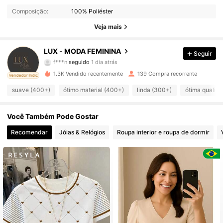
Composição:
100% Poliéster
1.1K Seguidores
4,79
Veja mais
1.1K Seguidores
4,79
LUX - MODA FEMININA
Seguir
1.1K Seguidores
4,79
1.3K Vendido recentemente
139 Compra recorrente
ado
Vendedor Indicado
1.1K Seguidores
4,79
suave (400+)
ótimo material (400+)
linda (300+)
ótima qualid
1.1K Seguidores
4,79
Você Também Pode Gostar
1.1K Seguidores
4,79
Recomendar
Jóias & Relógios
Roupa interior e roupa de dormir
1.1K Seguidores
4,79
1.1K Seguidores
4,79
1.1K Seguidores
4,79