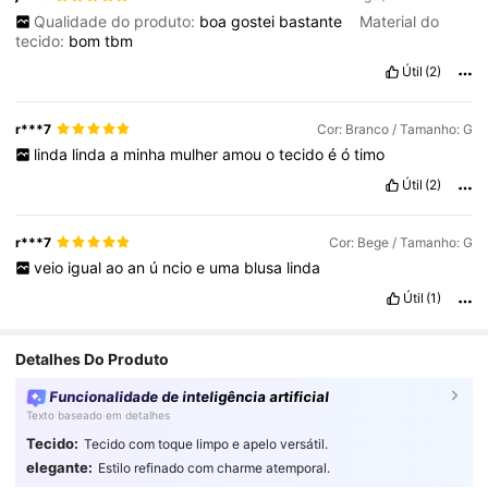
Qualidade do produto:
boa
gostei
bastante
Material do
tecido:
bom
tbm
Útil
(2)
r***7
Cor: Branco / Tamanho: G
linda
linda
a
minha
mulher
amou
o
tecido
é
ó
timo
Útil
(2)
r***7
Cor: Bege / Tamanho: G
veio
igual
ao
an
ú
ncio
e
uma
blusa
linda
Útil
(1)
Detalhes Do Produto
Funcionalidade de inteligência artificial
Texto baseado em detalhes
Tecido:
Tecido com toque limpo e apelo versátil.
elegante:
Estilo refinado com charme atemporal.
1.1K Seguidores
4,79