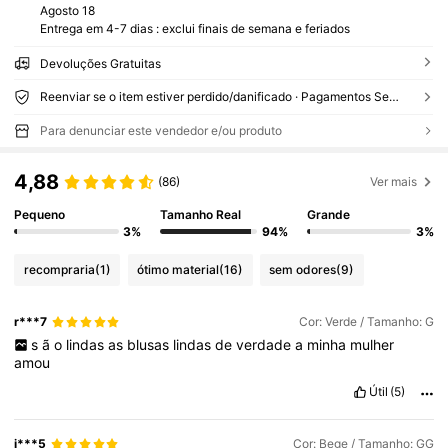
Agosto 18
Entrega em 4-7 dias : exclui finais de semana e feriados
Devoluções Gratuitas
Reenviar se o item estiver perdido/danificado · Pagamentos Seguros · Proteção de privacidade
Para denunciar este vendedor e/ou produto
4,88
(86)
Ver mais
Pequeno
Tamanho Real
Grande
3%
94%
3%
recompraria
(1)
ótimo material
(16)
sem odores
(9)
r***7
Cor: Verde / Tamanho: G
s
ã
o
lindas
as
blusas
lindas
de
verdade
a
minha
mulher
amou
Útil
(5)
j***5
Cor: Bege / Tamanho: GG