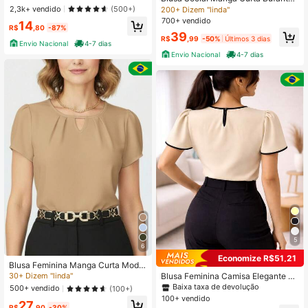
a moda verão todas ocasiões tecid
com lacinho Lisa Social Elegante M
50+ Dizem "sem odores"
50+ Dizem "sem odores"
2,3k+ vendido
(500+)
200+ Dizem "linda"
o leve confortável
oda Evangélica Estilosa Princesa
700+ vendido
#1 Mais Vendido
em Cáqui Camisetas minimalistas para o dia a dia
14
R$
,80
-87%
50+ Dizem "sem odores"
39
R$
,99
-50%
Últimos 3 dias
Envio Nacional
4-7 dias
Envio Nacional
4-7 dias
5
6
Economize R$51,21
Blusa Feminina Manga Curta Moda
Classica Casual Elegante Estilosa E
Blusa Feminina Camisa Elegante co
30+ Dizem "linda"
vangelica
m Manga Curta Bufante, Gola Redo
Baixa taxa de devolução
500+ vendido
(100+)
nda, Casual Chic Office
100+ vendido
27
R$
,90
-30%