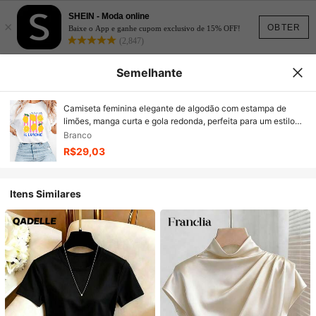
SHEIN - Moda online
×
OBTER
Baixe o App e ganhe cupom exclusivo de 15% OFF!
(2,847)
Semelhante
Camiseta feminina elegante de algodão com estampa de
limões, manga curta e gola redonda, perfeita para um estilo
casual de verão.
Branco
R$29,03
Itens Similares