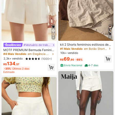
7.5K Seguidores
4,89
4
6
kit 2 Shorts femininos estilosos de c
#Vestuário de trabalho profissional
orte reto em tecido com fechament
#1 Mais Vendido
em Botão Shorts Femininos
MOTF PREMIUM Bermuda Feminin
o por botão, ideais para looks casua
10k+ vendido
a De Bolsos Inclinados E Costura Fr
#4 Mais Vendido
em Elegância Modesta Cuecas Femininas
is de verão. Comprimento curto.
ontal Em Tecido
69
2,3k+ vendido
(1000+)
R$
,90
-89%
134
R$
,57
Envio Nacional
4-7 dias
-35%
Últimos 2 dias
Estimado