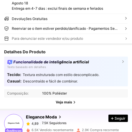
Agosto 18
Entrega em 4-7 dias : exclui finais de semana e feriados
Devoluções Gratuitas
Reenviar se o item estiver perdido/danificado · Pagamentos Seguros · Proteção de privacidade
Para denunciar este vendedor e/ou produto
Detalhes Do Produto
Funcionalidade de inteligência artificial
Texto baseado em detalhes
Tecido:
Textura estruturada com estilo descomplicado.
Casual:
Descontraído e fácil de combinar.
7.5K Seguidores
4,89
Composição:
100% Poliéster
Veja mais
7.5K Seguidores
4,89
Elegance Moda
Seguir
7.5K Seguidores
4,89
6.5K Vendido recentemente
2.9K Compra recorrente