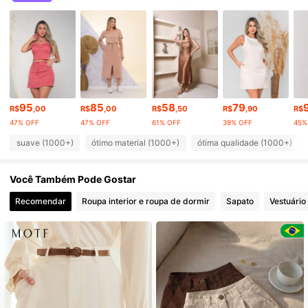
7.5K Seguidores
4,89
7.5K Seguidores
4,89
95
85
58
79
7.5K Seguidores
4,89
R$
,00
R$
,00
R$
,50
R$
,90
R$
47% OFF
47% OFF
61% OFF
39% OFF
45%
suave (1000+)
ótimo material (1000+)
ótima qualidade (1000+)
7.5K Seguidores
4,89
Você Também Pode Gostar
7.5K Seguidores
4,89
Recomendar
Roupa interior e roupa de dormir
Sapato
Vestuário
7.5K Seguidores
4,89
7.5K Seguidores
4,89