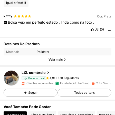
igual a foto
(1)
k***s
Cor: Prata
Bolsa
veio
em
perfeito
estado
,
linda
como
na
foto
.
Útil
(0)
Detalhes Do Produto
870 Seguidores
4,91
Material:
Poliéster
Veja mais
870 Seguidores
4,91
LXL comércio
870 Seguidores
4,91
Loja Parceira Local
Clientes recorrentes
Estabelecido há 1 ano
2.8K Vendido
Seguir
Todos os itens
870 Seguidores
4,91
Você Também Pode Gostar
870 Seguidores
4,91
Recomendar
Jóias & Relógios
Vestuário e Acessórios
Beleza e 