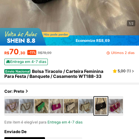
1/2
Economize R$8,69
70
-11%
Últimos 2 dias
R$
,30
R$78,99
Entrega em 4-7 dias
Bolsa Tiracolo / Carteira Feminina
5,00
(
1
)
Envio Nacional
Para Festa / Banquete / Casamento WT188-33
Cor: Preto
Este item é elegível para
Entrega em 4-7 dias
Enviado De