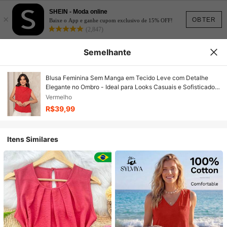
SHEIN - Moda online
×
OBTER
Baixe o App e ganhe cupom exclusivo de 15% OFF!
(2,847)
Semelhante
Blusa Feminina Sem Manga em Tecido Leve com Detalhe
Elegante no Ombro - Ideal para Looks Casuais e Sofisticados
Duna Linho
Vermelho
R$39,99
Itens Similares