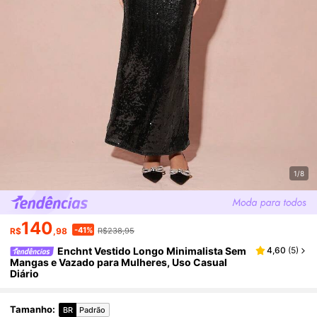
1/8
140
-41%
R$
,98
R$238,95
Enchnt Vestido Longo Minimalista Sem
4,60
(
5
)
Mangas e Vazado para Mulheres, Uso Casual
Diário
Tamanho
:
BR
Padrão