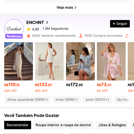
1.3M Seguidores
4,86
Veja mais
ENCHNT
Seguir
1.3M Seguidores
4,86
c***3
pago
1 dia atrás
400K Vendido recentemente
160K Compra recorrente
A
1.3M Seguidores
4,86
1.3M Seguidores
4,86
1.3M Seguidores
4,86
110
133
172
73
R$
,15
R$
,67
R$
,95
R$
,21
R$
34% OFF
30% OFF
6% OFF
300
1.3M Seguidores
4,86
ótima qualidade (9999+)
linda (9999+)
amor (9000+)
tão legal
Você Também Pode Gostar
1.3M Seguidores
4,86
Recomendar
Roupa interior e roupa de dormir
Jóias & Relógios