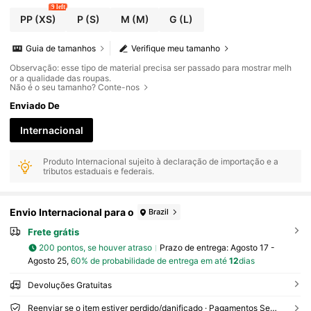
9 left
PP
(XS)
P
(S)
M
(M)
G
(L)
Guia de tamanhos
Verifique meu tamanho
Observação: esse tipo de material precisa ser passado para mostrar melh
or a qualidade das roupas.
Não é o seu tamanho? Conte-nos
Enviado De
Internacional
Produto Internacional sujeito à declaração de importação e a
tributos estaduais e federais.
Envio Internacional para o
Brazil
Frete grátis
200 pontos, se houver atraso
Prazo de entrega:
Agosto 17 -
Agosto 25,
60% de probabilidade de entrega em até
12
dias
Devoluções Gratuitas
Reenviar se o item estiver perdido/danificado · Pagamentos Seguros · Proteção de privacidade