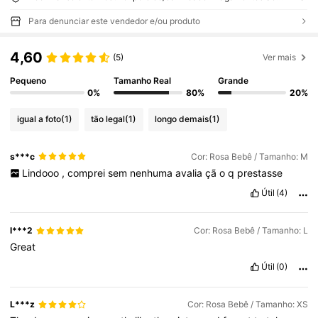
Para denunciar este vendedor e/ou produto
4,60
(5)
Ver mais
Pequeno
Tamanho Real
Grande
0%
80%
20%
igual a foto
(1)
tão legal
(1)
longo demais
(1)
s***c
Cor: Rosa Bebê / Tamanho: M
Lindooo
,
comprei
sem
nenhuma
avalia
çã
o
q
prestasse
Útil
(4)
l***2
Cor: Rosa Bebê / Tamanho: L
Great
Útil
(0)
L***z
Cor: Rosa Bebê / Tamanho: XS