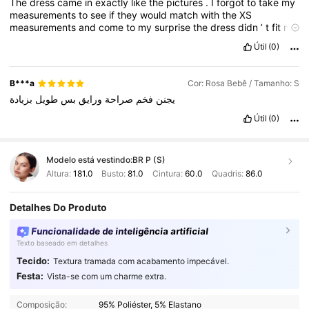
The
dress
came
in
exactly
like
the
pictures
.
I
forgot
to
take
my
measurements
to
see
if
they
would
match
with
the
XS
measurements
and
come
to
my
surprise
the
dress
didn
’
t
fit
me
😭😭😔😔,
and
it
was
long
too
lol
.
Overall
the
dress
came
in
Útil
(0)
good
conditions
.
B***a
Cor: Rosa Bebê / Tamanho: S
يجنن
فخم
صراحة
ورايق
بس
طويل
بزيادة
Útil
(0)
Modelo está vestindo:
BR P (S)
Altura:
181.0
Busto:
81.0
Cintura:
60.0
Quadris:
86.0
Detalhes Do Produto
Funcionalidade de inteligência artificial
Texto baseado em detalhes
Tecido:
Textura tramada com acabamento impecável.
Festa:
Vista-se com um charme extra.
1.3M Seguidores
4,86
Composição:
95% Poliéster, 5% Elastano