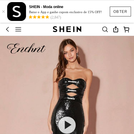
SHEIN - Moda online
×
OBTER
Baixe o App e ganhe cupom exclusivo de 15% OFF!
(2,847)